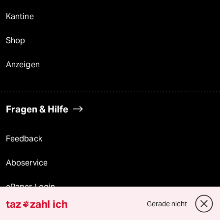
Kantine
Shop
Anzeigen
Fragen & Hilfe
Feedback
Aboservice
ePaper Login
taz
zahl ich
Gerade nicht

Downloads für Abonnierende