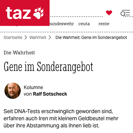

taz zahl ich
niedrigwasser
afd
bundeswehr
ceuta
rente

taz zahl ich
Startseite
Wahrheit
Die Wahrheit: Gene im Sonderangebot
taz zahl ich
themen
Die Wahrheit
Gene im Sonderangebot
politik
öko
Kolumne
gesellschaft
von
Ralf Sotscheck
kultur
Seit DNA-Tests erschwinglich geworden sind,
erfahren auch Iren mit kleinem Geldbeutel mehr
sport
über ihre Abstammung als ihnen lieb ist.