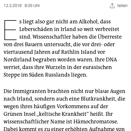
berlin
12.3.2018
8:39 Uhr
teilen
nord
E
s liegt also gar nicht am Alkohol, dass
wahrheit
Leberschäden in Irland so weit verbreitet
sind. Wissenschaftler haben die Überreste
verlag
von drei Bauern untersucht, die vor drei- oder
verlag
viertausend Jahren auf Rathlin Island vor
Nordirland begraben worden waren. Ihre DNA
veranstaltungen
verriet, dass ihre Wurzeln in der eurasischen
shop
Steppe im Süden Russlands liegen.
fragen & hilfe
Die Immigranten brachten nicht nur blaue Augen
unterstützen
nach Irland, sondern auch eine Blutkrankheit, die
wegen ihres häufigen Vorkommens auf der
abo
Grünen Insel „keltische Krankheit“ heißt. Ihr
genossenschaft
wissenschaftlicher Name ist Hämochromatose.
Dabei kommt es zu einer erhöhten Aufnahme von