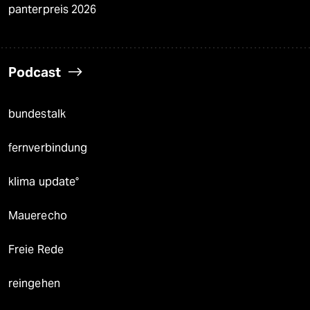
panterpreis 2026
Podcast
bundestalk
fernverbindung
klima update°
Mauerecho
Freie Rede
reingehen