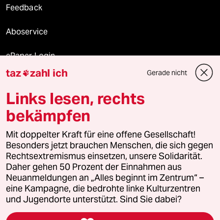
Feedback
Aboservice
ePaper Login
taz
zahl ich
Gerade nicht

Downloads für Abonnierende
Links lesen, rechts
bekämpfen
© 2026 taz Verlags und Vertriebs GmbH
Mit doppelter Kraft für eine offene Gesellschaft!
Alle Rechte vorbehalten. Bei rechtlichen Fragen oder für Genehmigungen
wenden Sie sich bitte an
lizenzen@taz.de
Besonders jetzt brauchen Menschen, die sich gegen
Rechtsextremismus einsetzen, unsere Solidarität.
Daher gehen 50 Prozent der Einnahmen aus
Feedback
Redaktionsstatut
Kommune-Richtlinien
KI-
Neuanmeldungen an „Alles beginnt im Zentrum“ –
eine Kampagne, die bedrohte linke Kulturzentren
Leitlinie
Informant
Datenschutz
Impressum
AGB
und Jugendorte unterstützt. Sind Sie dabei?
Seitenwende
Einwilligungen widerrufen (Ads)