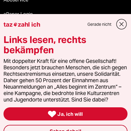
ePaper Login
taz
zahl ich
Gerade nicht

Downloads für Abonnierende
Links lesen, rechts
bekämpfen
© 2026 taz Verlags und Vertriebs GmbH
Alle Rechte vorbehalten. Bei rechtlichen Fragen oder für Genehmigungen
Mit doppelter Kraft für eine offene Gesellschaft!
wenden Sie sich bitte an
lizenzen@taz.de
Besonders jetzt brauchen Menschen, die sich gegen
Rechtsextremismus einsetzen, unsere Solidarität.
Daher gehen 50 Prozent der Einnahmen aus
Feedback
Redaktionsstatut
Kommune-Richtlinien
KI-
Neuanmeldungen an „Alles beginnt im Zentrum“ –
eine Kampagne, die bedrohte linke Kulturzentren
Leitlinie
Informant
Datenschutz
Impressum
AGB
und Jugendorte unterstützt. Sind Sie dabei?
Seitenwende
Einwilligungen widerrufen (Ads)

Ja, ich will