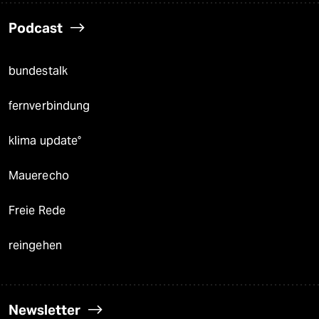
Podcast
bundestalk
fernverbindung
klima update°
Mauerecho
Freie Rede
reingehen
Newsletter