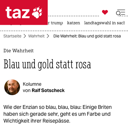

taz zahl ich
bergsteigen
usa unter trump
katzen
landtagswahl in sachs

taz zahl ich
Startseite
Wahrheit
Die Wahrheit: Blau und gold statt rosa
taz zahl ich
themen
Die Wahrheit
Blau und gold statt rosa
politik
öko
Kolumne
gesellschaft
von
Ralf Sotscheck
kultur
Wie der Enzian so blau, blau, blau: Einige Briten
haben sich gerade sehr, geht es um Farbe und
sport
Wichtigkeit ihrer Reisepässe.