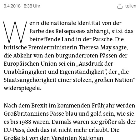
berlin
9.4.2018
8:38 Uhr
teilen
nord
W
enn die nationale Identität von der
wahrheit
Farbe des Reisepasses abhängt, sitzt das
betreffende Land in der Patsche. Die
verlag
britische Premierministerin Theresa May sagte,
verlag
die Abkehr von den burgunderroten Pässen der
Europäischen Union sei ein „Ausdruck der
veranstaltungen
Unabhängigkeit und Eigenständigkeit“, der „die
shop
Staatsangehörigkeit einer stolzen, großen Nation“
widerspiegele.
fragen & hilfe
unterstützen
Nach dem Brexit im kommenden Frühjahr werden
Großbritanniens Pässe blau und gold sein, wie sie
abo
es bis 1988 waren. Damals waren sie größer als der
genossenschaft
EU-Pass, doch das ist nicht mehr erlaubt. Die
Größe ist von den Vereinten Nationen