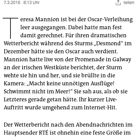
berlin
7.3.2016
8:13 Uhr
teilen
T
nord
eresa Mannion ist bei der Oscar-Verleihung
leer ausgegangen. Dabei hatte man fest
wahrheit
damit gerechnet. Für ihren dramatischen
verlag
Wetterbericht während des Sturms „Desmond“ im
Dezember hätte sie den Oscar auch verdient.
verlag
Mannion hatte live von der Promenade in Galway
veranstaltungen
an der irischen Westküste berichtet, der Sturm
wehte sie hin und her, und sie brüllte in die
shop
Kamera: „Macht keine unnötigen Ausflüge!
fragen & hilfe
Schwimmt nicht im Meer!“ Sie sah aus, als ob sie
Letzteres gerade getan hätte. Ihr kurzer Live-
unterstützen
Auftritt wurde umgehend zum Internet-Hit.
abo
Der Wetterbericht nach den Abendnachrichten im
genossenschaft
Hauptsender RTÉ ist ohnehin eine feste Größe im