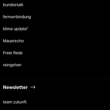
bundestalk
fernverbindung
klima update°
Mauerecho
Freie Rede
reingehen
Newsletter
team zukunft