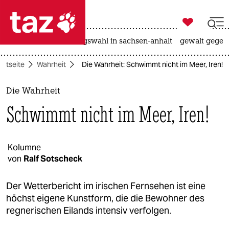

taz zahl ich
hitze
surfen
landtagswahl in sachsen-anhalt
gewalt gegen

taz zahl ich
artseite
Wahrheit
Die Wahrheit: Schwimmt nicht im Meer, Iren!
taz zahl ich
themen
Die Wahrheit
Schwimmt nicht im Meer, Iren!
politik
öko
Kolumne
von
Ralf Sotscheck
gesellschaft
kultur
Der Wetterbericht im irischen Fernsehen ist eine
höchst eigene Kunstform, die die Bewohner des
sport
regnerischen Eilands intensiv verfolgen.