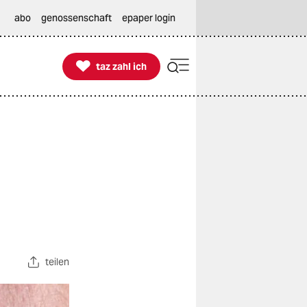
abo
genossenschaft
epaper login

taz zahl ich
taz zahl ich
teilen