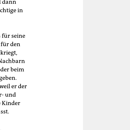
nd dann
chtige in
 für seine
 für den
kriegt,
 Nachbarn
 oder beim
geben.
weil er der
r- und
e Kinder
sst.
.