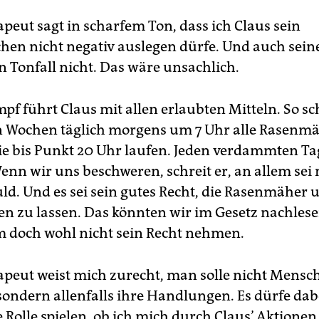
peut sagt in scharfem Ton, dass ich Claus sein
chen nicht negativ auslegen dürfe. Und auch sein
n Tonfall nicht. Das wäre unsachlich.
f führt Claus mit allen erlaubten Mitteln. So sch
en Wochen täglich morgens um 7 Uhr alle Rasenmä
sie bis Punkt 20 Uhr laufen. Jeden verdammten Ta
enn wir uns beschweren, schreit er, an allem sei
ld. Und es sei sein gutes Recht, die Rasenmäher 
fen zu lassen. Das könnten wir im Gesetz nachles
m doch wohl nicht sein Recht nehmen.
peut weist mich zurecht, man solle nicht Mensc
sondern allenfalls ihre Handlungen. Es dürfe dab
 Rolle spielen, ob ich mich durch Claus’ Aktionen