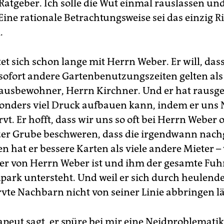
 Ratgeber. Ich solle die Wut einmal rauslassen u
ine rationale Betrachtungsweise sei das einzig Ri
.
tet sich schon lange mit Herrn Weber. Er will, dass
 sofort andere Gartenbenutzungszeiten gelten als
usbewohner, Herrn Kirchner. Und er hat rausge
sonders viel Druck aufbauen kann, indem er uns
vt. Er hofft, dass wir uns so oft bei Herrn Weber
er Grube beschweren, dass die irgendwann nach
 hat er bessere Karten als viele andere Mieter – 
r von Herrn Weber ist und ihm der gesamte Fuh
ark untersteht. Und weil er sich durch heulend
vte Nachbarn nicht von seiner Linie abbringen lä
peut sagt, er spüre bei mir eine Neidproblematik