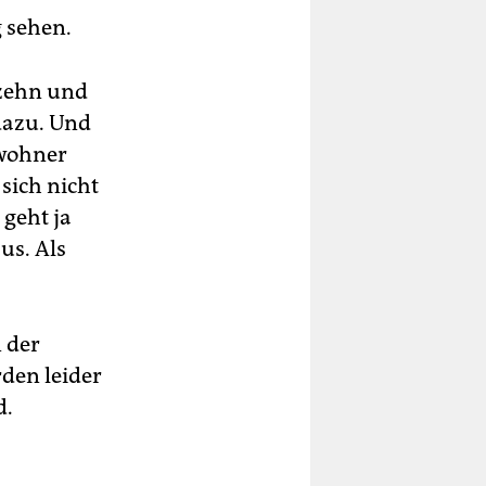
 sehen.
izehn und
dazu. Und
ewohner
 sich nicht
geht ja
us. Als
n der
den leider
d.