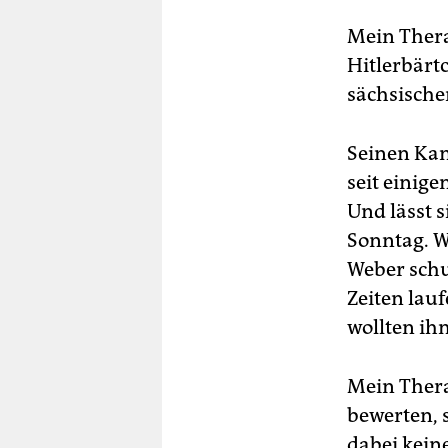
Mein Thera
Hitlerbärt
sächsische
Seinen Kamp
seit einig
Und lässt 
Sonntag. W
Weber schu
Zeiten lau
wollten ih
Mein Thera
bewerten, 
dabei keine