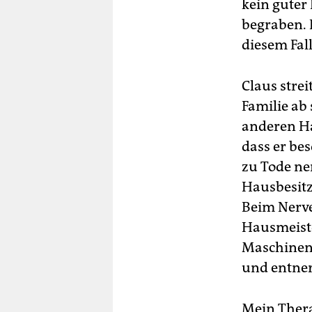
kein guter
begraben. E
diesem Fall
Claus strei
Familie ab
anderen Ha
dass er be
zu Tode ner
Hausbesitz
Beim Nerven
Hausmeiste
Maschinenp
und entner
Mein Thera