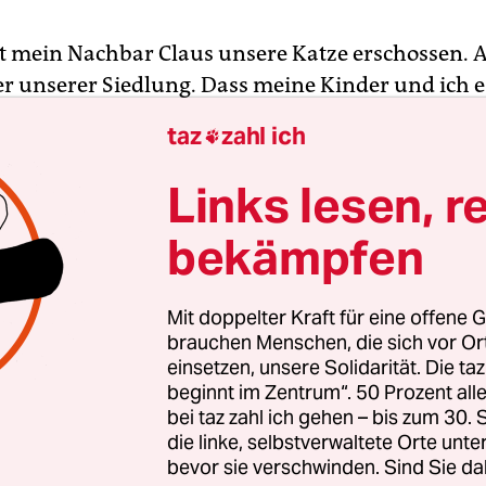
t mein Nachbar Claus unsere Katze erschossen. A
er unserer Siedlung. Dass meine Kinder und ich 
te ihn nicht weiter. Als ich ihn zur Rede stellte, z
taz
zahl ich

 Maßband und vermaß die Entfernung von der Ka
von Lehmanns. 301 Meter.
Links lesen, r
bekämpfen
erläuterte er mir und meinen heulenden Kindern
e mehr als 300 Meter vom nächsten bewohnten 
n würden, laut Rechtslage als verwildert gälten 
Mit doppelter Kraft für eine offene G
eschossen werden dürften. Die Katze zu erlegen s
brauchen Menschen, die sich vor O
einsetzen, unsere Solidarität. Die ta
eine Pflicht als Jäger und Staatsbürger gewesen.
beginnt im Zentrum“. 50 Prozent a
anz allein sein Hausverwalter, der Herr Weber, sc
bei taz zahl ich gehen – bis zum 30
Kinder jetzt traurig seien. Bei diesem Satz hat e
die linke, selbstverwaltete Orte unte
chrien als meine Kinder. Claus wirkt immer ziem
bevor sie verschwinden. Sind Sie da