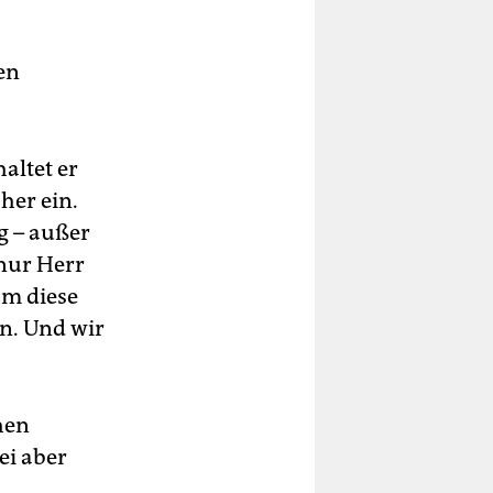
en
altet er
her ein.
g – außer
 nur Herr
um diese
en. Und wir
hen
ei aber