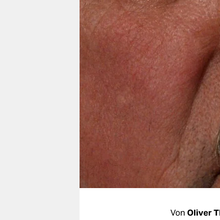
berlin
nord
wahrheit
verlag
verlag
veranstaltungen
shop
fragen & hilfe
unterstützen
abo
genossenschaft
Von
Oliver 