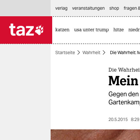
hautnavigation anspringen
hauptinhalt anspringen
footer anspringen
verlag
veranstaltungen
shop
fragen &
katzen
usa unter trump
hitze
nied

taz zahl ich
taz zahl ich
Startseite
Wahrheit
Die Wahrheit: 
themen
politik
Die Wahrhei
Mein
öko
Gegen den R
gesellschaft
Gartenkampf
kultur
20.5.2015
8:29
sport