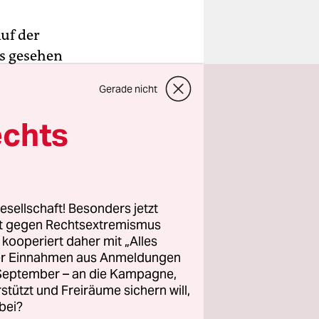
uf der
es gesehen
ückte er
Gerade nicht
tzenleiche
echts
, dass
Gebäude
und von
esellschaft! Besonders jetzt
ei
rt gegen Rechtsextremismus
z kooperiert daher mit „Alles
 Im Übrigen
ller Einnahmen aus Anmeldungen
huld daran,
. September – an die Kampagne,
r noch
rstützt und Freiräume sichern will,
lich wütend
bei?