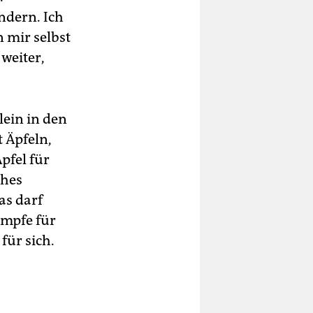
ndern. Ich
n mir selbst
weiter,
llein in den
t Äpfeln,
pfel für
ches
as darf
ämpfe für
für sich.