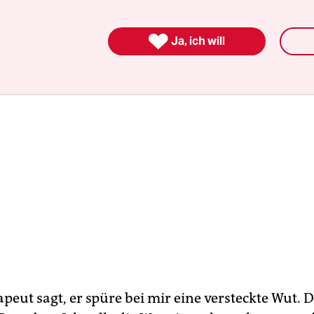
Weber.

Ja, ich will
eut sagt, er spüre bei mir eine versteckte Wut. D