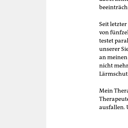
beeinträch
Seit letzt
von fünfze
testet par
unserer Sie
an meinen 
nicht mehr
Lärmschutz
Mein Therap
Therapeute
ausfallen.