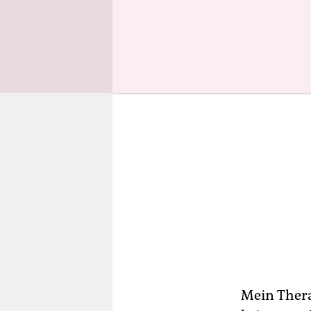
auf Herrn 
Mein Therap