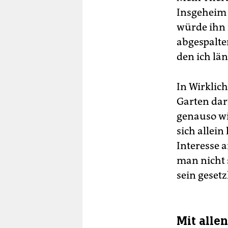
Insgeheim 
würde ihn n
abgespalte
den ich lä
In Wirklich
Garten darf
genauso wie
sich allein
Interesse 
man nicht 
sein gesetz
Mit alle