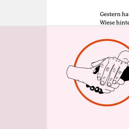
epaper login
Gestern ha
Wiese hint
haben, stör
sofort ein
zum Haus 
Zufrieden 
Katzen, di
angetroffe
Jägern abg
geradezu s
sei aber g
dass meine 
lauter ges