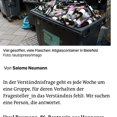
berlin
nord
wahrheit
verlag
verlag
Viel gesoffen, viele Flaschen: Altglascontainer in Bielefeld
Foto: teutopress/imago
veranstaltungen
shop
Von
Salome Neumann
fragen & hilfe
In der Verständnisfrage geht es jede Woche um
unterstützen
eine Gruppe, für deren Verhalten der
Fragesteller_in das Verständnis fehlt. Wir suchen
abo
eine Person, die antwortet.
genossenschaft