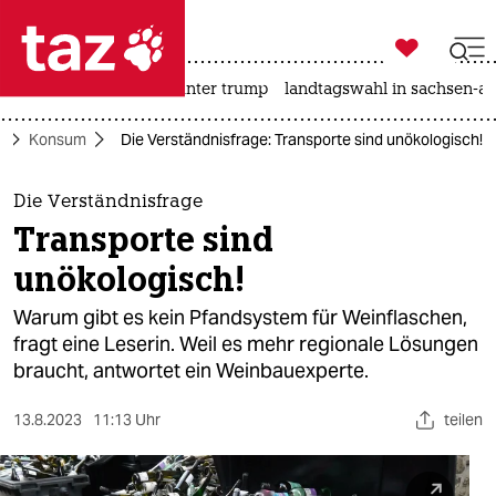

taz zahl ich
nahost-konflikt
usa unter trump
landtagswahl in sachsen-an

taz zahl ich
o
Konsum
Die Verständnisfrage: Transporte sind unökologisch!
taz zahl ich
themen
Die Verständnisfrage
Transporte sind
politik
unökologisch!
öko
Warum gibt es kein Pfandsystem für Weinflaschen,
fragt eine Leserin. Weil es mehr regionale Lösungen
gesellschaft
braucht, antwortet ein Weinbauexperte.
kultur
13.8.2023
11:13 Uhr
teilen
sport