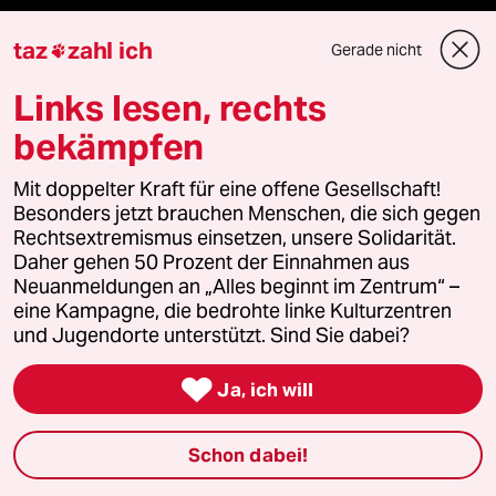
taz
zahl ich
Gerade nicht

Mehr taz Angebote
Links lesen, rechts
bekämpfen
Reisen
Mit doppelter Kraft für eine offene Gesellschaft!
Kantine
Besonders jetzt brauchen Menschen, die sich gegen
Rechtsextremismus einsetzen, unsere Solidarität.
Shop
Daher gehen 50 Prozent der Einnahmen aus
Neuanmeldungen an „Alles beginnt im Zentrum“ –
Anzeigen
eine Kampagne, die bedrohte linke Kulturzentren
und Jugendorte unterstützt. Sind Sie dabei?

Ja, ich will
Fragen & Hilfe
Schon dabei!
Feedback