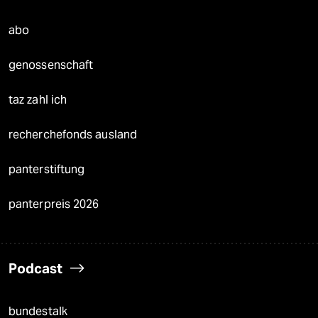
abo
genossenschaft
taz zahl ich
recherchefonds ausland
panterstiftung
panterpreis 2026
Podcast
bundestalk