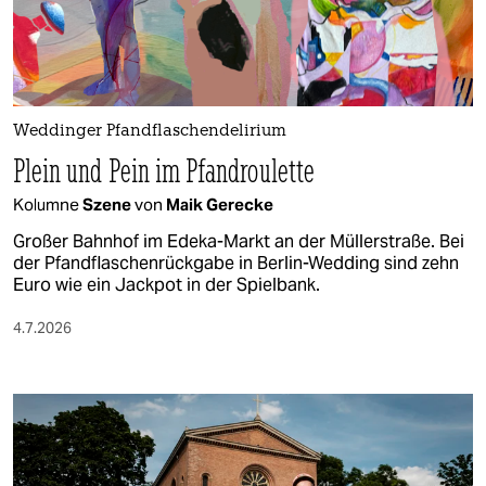
berlin
nord
wahrheit
Weddinger Pfandflaschendelirium
verlag
Plein und Pein im Pfandroulette
verlag
Kolumne
Szene
von
Maik Gerecke
veranstaltungen
Großer Bahnhof im Edeka-Markt an der Müllerstraße. Bei
der Pfandflaschenrückgabe in Berlin-Wedding sind zehn
shop
Euro wie ein Jackpot in der Spielbank.
fragen & hilfe
4.7.2026
unterstützen
abo
genossenschaft