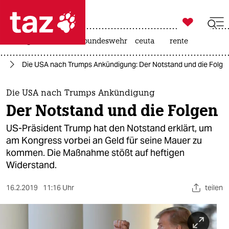

taz zahl ich
niedrigwasser
afd
bundeswehr
ceuta
rente

taz zahl ich
mp
Die USA nach Trumps Ankündigung: Der Notstand und die Folge
taz zahl ich
themen
Die USA nach Trumps Ankündigung
Der Notstand und die Folgen
politik
US-Präsident Trump hat den Notstand erklärt, um
öko
am Kongress vorbei an Geld für seine Mauer zu
kommen. Die Maßnahme stößt auf heftigen
gesellschaft
Widerstand.
kultur
16.2.2019
11:16 Uhr
teilen
sport