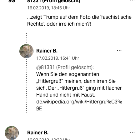
81331 (Profil gelöscht)
8G
16.02.2019
,
18:46 Uhr
...zeigt Trump auf dem Foto die 'faschistische
Rechte', oder irre ich mich?!
Rainer B.
17.02.2019
,
16:41 Uhr
@81331 (Profil gelöscht):
Wenn Sie den sogenannten
„Hitlergruß“ meinen, dann irren Sie
sich. Der „Hitlergruß“ ging mit flacher
Hand und nicht mit Faust.
de.wikipedia.org/wiki/Hitlergru%C3%
9F
Rainer B.
16.02.2019
,
13:23 Uhr