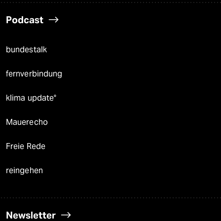
Podcast
bundestalk
fernverbindung
klima update°
Mauerecho
Freie Rede
reingehen
Newsletter