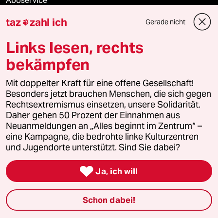
Aboservice
taz
zahl ich
Gerade nicht

ePaper Login
Links lesen, rechts
Downloads für Abonnierende
bekämpfen
Mit doppelter Kraft für eine offene Gesellschaft!
© 2026 taz Verlags und Vertriebs GmbH
Besonders jetzt brauchen Menschen, die sich gegen
Alle Rechte vorbehalten. Bei rechtlichen Fragen oder für Genehmigungen
Rechtsextremismus einsetzen, unsere Solidarität.
wenden Sie sich bitte an
lizenzen@taz.de
Daher gehen 50 Prozent der Einnahmen aus
Neuanmeldungen an „Alles beginnt im Zentrum“ –
eine Kampagne, die bedrohte linke Kulturzentren
Feedback
Redaktionsstatut
Kommune-Richtlinien
KI-
und Jugendorte unterstützt. Sind Sie dabei?
Leitlinie
Informant
Datenschutz
Impressum
AGB

Ja, ich will
Seitenwende
Einwilligungen widerrufen (Ads)
Schon dabei!