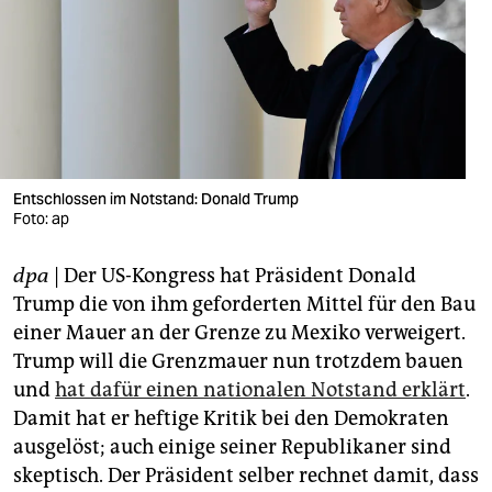
berlin
nord
wahrheit
verlag
verlag
Entschlossen im Notstand: Donald Trump
Foto: ap
veranstaltungen
dpa
| Der US-Kongress hat Präsident Donald
shop
Trump die von ihm geforderten Mittel für den Bau
fragen & hilfe
einer Mauer an der Grenze zu Mexiko verweigert.
Trump will die Grenzmauer nun trotzdem bauen
unterstützen
und
hat dafür einen nationalen Notstand erklärt
.
abo
Damit hat er heftige Kritik bei den Demokraten
ausgelöst; auch einige seiner Republikaner sind
genossenschaft
skeptisch. Der Präsident selber rechnet damit, dass