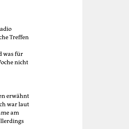
Radio
che Treffen
d was für
Woche nicht
ben erwähnt
ch war laut
name am
allerdings