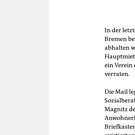
In der let
Bremen beh
abhalten wo
Hauptmiete
ein Verein 
verraten.
Die Mail le
Sozialbera
Magnitz de
AnwohnerI
Briefkasten