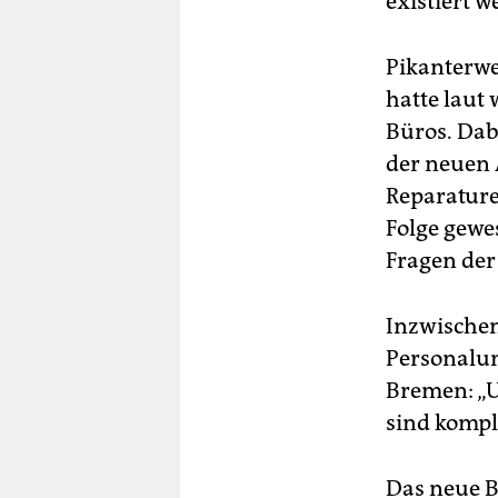
existiert 
Pikanterwe
hatte laut
Büros. Dab
der neuen 
Reparature
Folge gewe
Fragen der
Inzwischen
Personalun
Bremen: „U
sind kompl
Das neue B