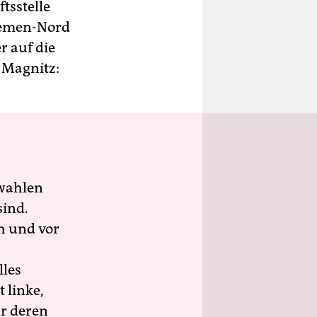
tsstelle
Bremen-Nord
 auf die
 Magnitz:
wahlen
sind.
h und vor
lles
 linke,
ür deren