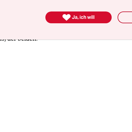
sgründen keine Beschriftung oder sonstige Hinwei
anbringen werden“. Damit die AfD-Mitglieder d

Ja, ich will
 trotzdem finden, schreibt er: „Im Gebäude befin
 zwei Gewerbeeinheiten, unsere Geschäftsstelle i
ns) der beiden.“