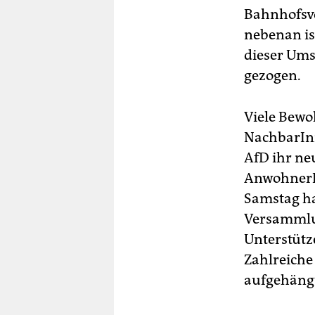
Bahnhofsvo
nebenan is
dieser Um
gezogen.
Viele Bewo
NachbarInn
AfD ihr ne
AnwohnerIn
Samstag ha
Versammlu
Unterstütz
Zahlreiche
aufgehängt