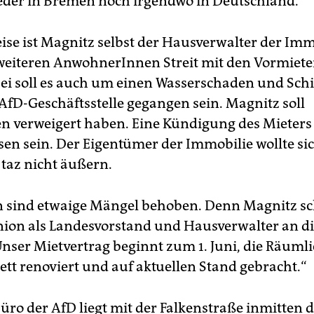
weder in Bremen noch irgendwo in Deutschland.
ise ist Magnitz selbst der Hausverwalter der Im
 weiteren AnwohnerInnen Streit mit den Vormiete
ei soll es auch um einen Wasserschaden und Sch
AfD-Geschäftsstelle gegangen sein. Magnitz soll
n verweigert haben. Eine Kündigung des Mieters s
sen sein. Der Eigentümer der Immobilie wollte si
 taz nicht äußern.
 sind etwaige Mängel behoben. Denn Magnitz sch
ion als Landesvorstand und Hausverwalter an d
nser Mietvertrag beginnt zum 1. Juni, die Räuml
ett renoviert und auf aktuellen Stand gebracht.“
üro der AfD liegt mit der Falkenstraße inmitten 