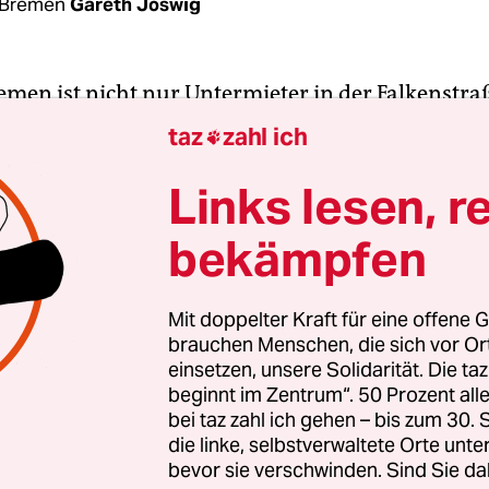
 Bremen
Gareth Joswig
emen ist nicht nur Untermieter in der Falkenstra
Landesvorsitzende Frank Magnitz noch in der ve
taz
zahl ich

Gespräch mit der taz
behauptet. AfD-interne Mails
en, legen aber das Gegenteil nahe. Am 31. Mai sch
Links lesen, r
 die Bremer AfD-Mitglieder: „Kaum zu glauben, a
bekämpfen
den: wir haben eine neue Geschäftsstelle für de
and.“ Endlich, so Magnitz, habe man wieder eine
 die AfD über ein Jahr lang nach einer Geschäftss
Mit doppelter Kraft für eine offene G
brauchen Menschen, die sich vor O
einsetzen, unsere Solidarität. Die ta
beginnt im Zentrum“. 50 Prozent a
ng der rechten Partei war offenbar, das Parteibü
bei taz zahl ich gehen – bis zum 30
en. Bevor die neue Zentrale
durch AfD-Watch-Br
die linke, selbstverwaltete Orte unte
bevor sie verschwinden. Sind Sie da
 wurde, wies Magnitz intern daraufhin, „daß wir