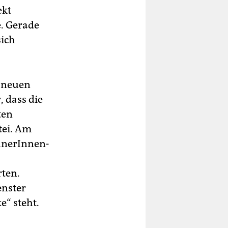
ekt
e. Gerade
ich
e neuen
 dass die
ten
tei. Am
hnerInnen-
rten.
enster
e“ steht.