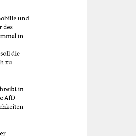
mobilie und
r des
immel in
oll die
ch zu
reibt in
ie AfD
ichkeiten
der