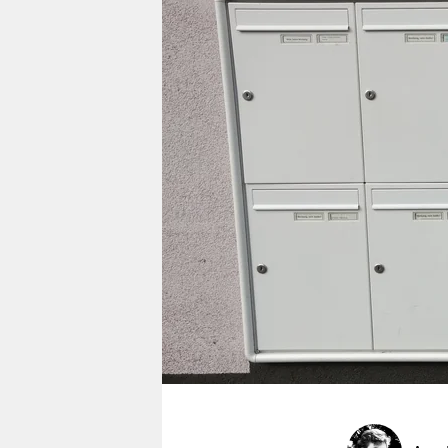
berlin
nord
wahrheit
verlag
verlag
veranstaltungen
shop
fragen & hilfe
unterstützen
abo
genossenschaft