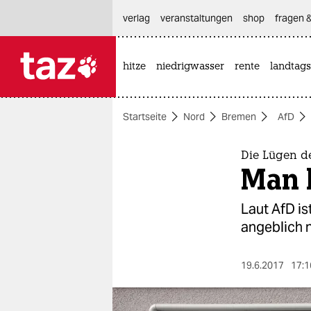
hautnavigation anspringen
hauptinhalt anspringen
footer anspringen
verlag
veranstaltungen
shop
fragen &
hitze
niedrigwasser
rente
landtags

taz zahl ich
taz zahl ich
Startseite
Nord
Bremen
AfD
themen
politik
Die Lügen d
Man b
öko
Laut AfD is
gesellschaft
angeblich n
kultur
19.6.2017
17:1
sport