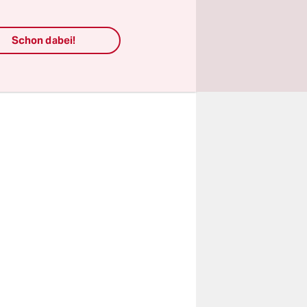
se auf die
as neue
Schon dabei!
den sich im
st die