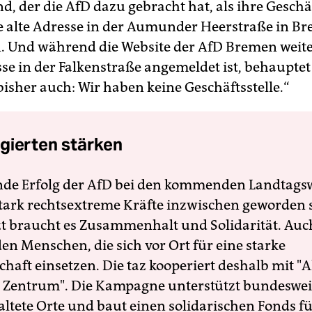
, der die AfD dazu gebracht hat, als ihre Geschäf
e alte Adresse in der Aumunder Heerstraße in 
 Und während die Website der AfD Bremen weiter
se in der Falkenstraße angemeldet ist, behauptet
 bisher auch: Wir haben keine Geschäftsstelle.“
gierten stärken
nde Erfolg der AfD bei den kommenden Landtags
 stark rechtsextreme Kräfte inzwischen geworden 
zt braucht es Zusammenhalt und Solidarität. Auc
en Menschen, die sich vor Ort für eine starke
schaft einsetzen. Die taz kooperiert deshalb mit "A
 Zentrum". Die Kampagne unterstützt bundesweit
altete Orte und baut einen solidarischen Fonds f