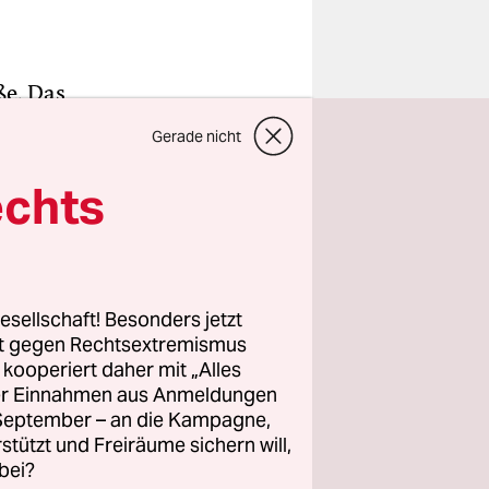
ße. Das
rgangenen
Gerade nicht
, die der
rieb
echts
ber es ist
n
 Zentrale.
telle
esellschaft! Besonders jetzt
rt gegen Rechtsextremismus
z kooperiert daher mit „Alles
ller Einnahmen aus Anmeldungen
ro verdeckt
. September – an die Kampagne,
emen
rstützt und Freiräume sichern will,
bei?
 aus