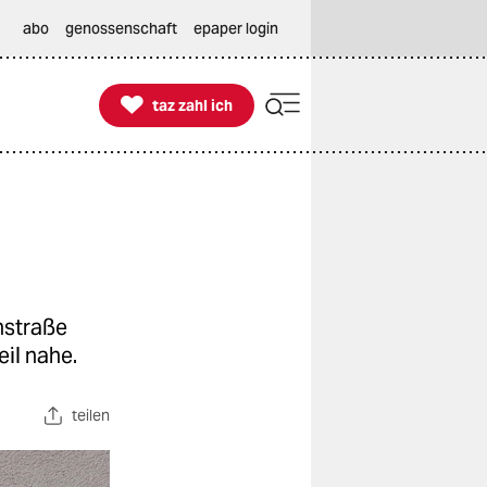
abo
genossenschaft
epaper login

taz zahl ich
taz zahl ich
enstraße
eil nahe.
teilen