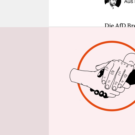
Aus
epaper login
Die AfD Br
hatte der 
Woche
im 
taz vorlieg
Magnitz an
wahr gewor
Landesverb
Zuvor hatte
gesucht.
Die Hoffnu
zu betreib
aufgedeckt