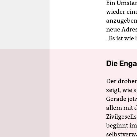
Ein Umstand
wieder ein
anzugeben.
neue Adres
„Es ist wie
Die Enga
Der drohe
zeigt, wie
Gerade jet
allem mit d
Zivilgesell
beginnt im
selbstverw