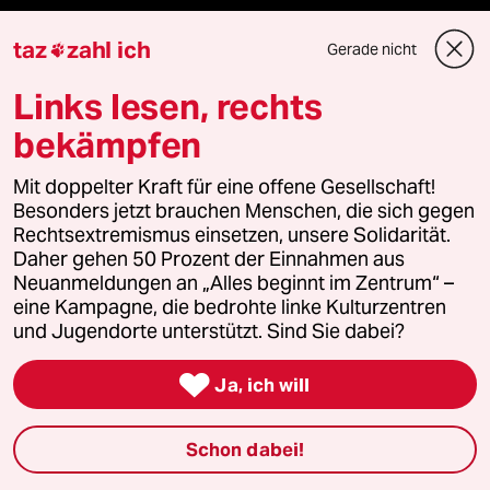
taz
zahl ich
Gerade nicht

Mehr taz Angebote
Links lesen, rechts
bekämpfen
Reisen
Mit doppelter Kraft für eine offene Gesellschaft!
Kantine
Besonders jetzt brauchen Menschen, die sich gegen
Rechtsextremismus einsetzen, unsere Solidarität.
Shop
Daher gehen 50 Prozent der Einnahmen aus
Neuanmeldungen an „Alles beginnt im Zentrum“ –
Anzeigen
eine Kampagne, die bedrohte linke Kulturzentren
und Jugendorte unterstützt. Sind Sie dabei?

Ja, ich will
Fragen & Hilfe
Schon dabei!
Feedback