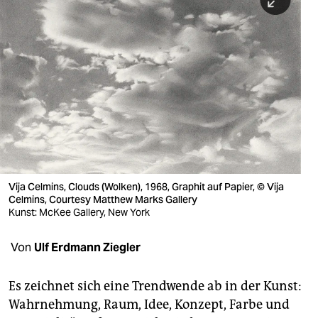
berlin
nord
wahrheit
verlag
verlag
veranstaltungen
shop
Vija Celmins, Clouds (Wolken), 1968, Graphit auf Papier, © Vija
Celmins, Courtesy Matthew Marks Gallery
fragen & hilfe
Kunst: McKee Gallery, New York
unterstützen
Von
Ulf Erdmann Ziegler
abo
Es zeichnet sich eine Trendwende ab in der Kunst:
genossenschaft
Wahrnehmung, Raum, Idee, Konzept, Farbe und