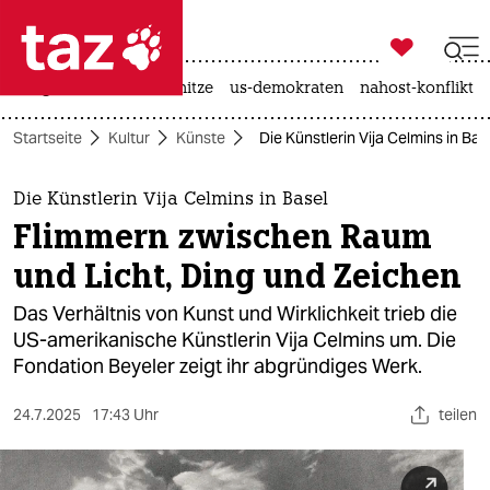

taz zahl ich
krieg in der ukraine
hitze
us-demokraten
nahost-konflikt

taz zahl ich
Startseite
Kultur
Künste
Die Künstlerin Vija Celmins in B
taz zahl ich
themen
Die Künstlerin Vija Celmins in Basel
Flimmern zwischen Raum
politik
und Licht, Ding und Zeichen
öko
Das Verhältnis von Kunst und Wirklichkeit trieb die
US-amerikanische Künstlerin Vija Celmins um. Die
gesellschaft
Fondation Beyeler zeigt ihr abgründiges Werk.
kultur
24.7.2025
17:43 Uhr
teilen
sport