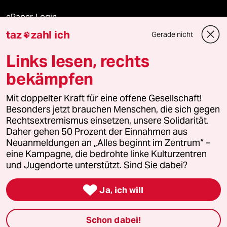
ePaper Login
taz
zahl ich
Gerade nicht

Downloads für Abonnierende
Links lesen, rechts
bekämpfen
© 2026 taz Verlags und Vertriebs GmbH
Alle Rechte vorbehalten. Bei rechtlichen Fragen oder für Genehmigungen
Mit doppelter Kraft für eine offene Gesellschaft!
wenden Sie sich bitte an
lizenzen@taz.de
Besonders jetzt brauchen Menschen, die sich gegen
Rechtsextremismus einsetzen, unsere Solidarität.
Daher gehen 50 Prozent der Einnahmen aus
Feedback
Redaktionsstatut
Kommune-Richtlinien
KI-
Neuanmeldungen an „Alles beginnt im Zentrum“ –
eine Kampagne, die bedrohte linke Kulturzentren
Leitlinie
Informant
Datenschutz
Impressum
AGB
und Jugendorte unterstützt. Sind Sie dabei?
Seitenwende
Einwilligungen widerrufen (Ads)

Ja, ich will
Schon dabei!