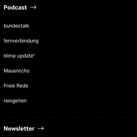
Podcast
bundestalk
fernverbindung
klima update°
Mauerecho
Freie Rede
reingehen
Newsletter