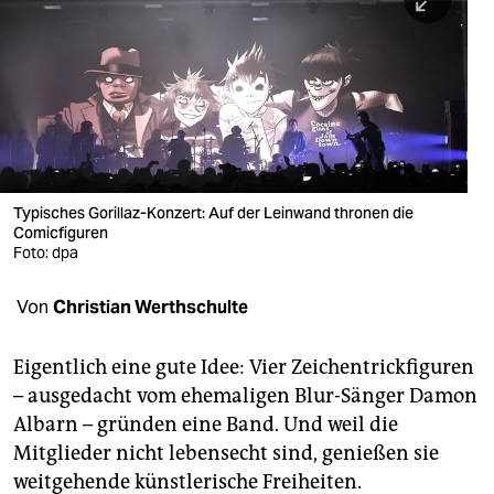
berlin
nord
wahrheit
verlag
verlag
Typisches Gorillaz-Konzert: Auf der Leinwand thronen die
Comicfiguren
veranstaltungen
Foto: dpa
shop
Von
Christian Werthschulte
fragen & hilfe
unterstützen
Eigentlich eine gute Idee: Vier Zeichentrickfiguren
– ausgedacht vom ehemaligen Blur-Sänger Damon
abo
Albarn – gründen eine Band. Und weil die
Mitglieder nicht lebensecht sind, genießen sie
genossenschaft
weitgehende künstlerische Freiheiten.