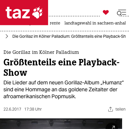

taz zahl ich
hitze
niedrigwasser
rente
landtagswahl in sachsen-anhalt

taz zahl ich
ik
Die Gorillaz im Kölner Palladium: Größtenteils eine Playback-Sh
taz zahl ich
themen
Die Gorillaz im Kölner Palladium
Größtenteils eine Playback-
politik
Show
öko
Die Lieder auf dem neuen Gorillaz-Album „Humanz“
sind eine Hommage an das goldene Zeitalter der
gesellschaft
afroamerikanischen Popmusik.
kultur
22.6.2017
17:38 Uhr
teilen
sport