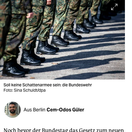
berlin
nord
wahrheit
verlag
verlag
veranstaltungen
shop
Soll keine Schattenarmee sein: die Bundeswehr
fragen & hilfe
Foto: Sina Schuldt/dpa
unterstützen
Aus Berlin
Cem-Odos Güler
abo
genossenschaft
Noch bevor der Bundestag das Gesetz zum neuen