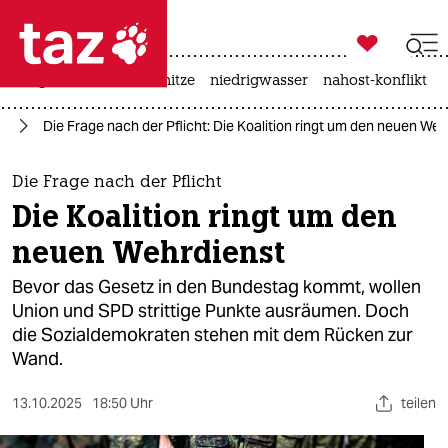

taz zahl ich
krieg in der ukraine
hitze
niedrigwasser
nahost-konflikt

taz zahl ich
hr
Die Frage nach der Pflicht: Die Koalition ringt um den neuen Weh
taz zahl ich
themen
Die Frage nach der Pflicht
Die Koalition ringt um den
politik
neuen Wehrdienst
öko
Bevor das Gesetz in den Bundestag kommt, wollen
Union und SPD strittige Punkte ausräumen. Doch
gesellschaft
die Sozialdemokraten stehen mit dem Rücken zur
Wand.
kultur
sport
13.10.2025
18:50 Uhr
teilen