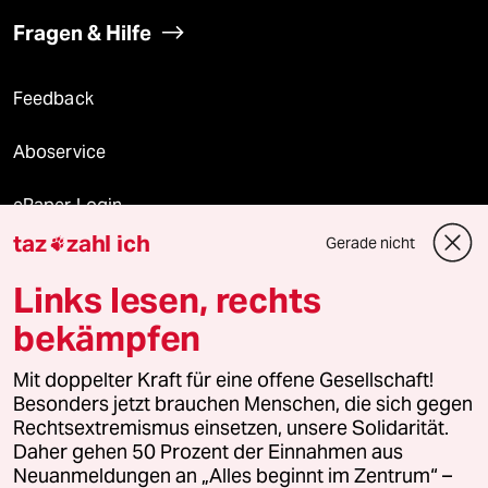
Fragen & Hilfe
Feedback
Aboservice
ePaper Login
taz
zahl ich
Gerade nicht

Downloads für Abonnierende
Links lesen, rechts
bekämpfen
© 2026 taz Verlags und Vertriebs GmbH
Alle Rechte vorbehalten. Bei rechtlichen Fragen oder für Genehmigungen
Mit doppelter Kraft für eine offene Gesellschaft!
wenden Sie sich bitte an
lizenzen@taz.de
Besonders jetzt brauchen Menschen, die sich gegen
Rechtsextremismus einsetzen, unsere Solidarität.
Daher gehen 50 Prozent der Einnahmen aus
Feedback
Redaktionsstatut
Kommune-Richtlinien
KI-
Neuanmeldungen an „Alles beginnt im Zentrum“ –