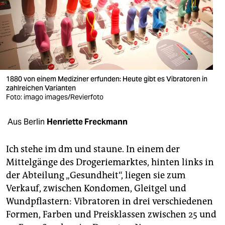
berlin
nord
wahrheit
verlag
1880 von einem Mediziner erfunden: Heute gibt es Vibratoren in
zahlreichen Varianten
verlag
Foto: imago images/Revierfoto
veranstaltungen
Aus Berlin
Henriette Freckmann
shop
fragen & hilfe
Ich stehe im dm und staune. In einem der
Mittelgänge des Drogeriemarktes, hinten links in
unterstützen
der Abteilung „Gesundheit“, liegen sie zum
Verkauf, zwischen Kondomen, Gleitgel und
abo
Wundpflastern: Vibratoren in drei verschiedenen
genossenschaft
Formen, Farben und Preisklassen zwischen 25 und