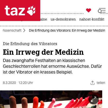

taz zahl ich
hitze
krieg in der ukraine
us-demokraten
nahost-konflikt

taz zahl ich
Wissenschaft
Die Erfindung des Vibrators: Ein Irrweg der Medizin
taz zahl ich
themen
Die Erfindung des Vibrators
Ein Irrweg der Medizin
politik
Das zwanghafte Festhalten an klassischen
öko
Geschlechterrollen hat ernorme Auswüchse. Dafür
ist der Vibrator ein krasses Beispiel.
gesellschaft
8.3.2020
12:20 Uhr
teilen
kultur
sport