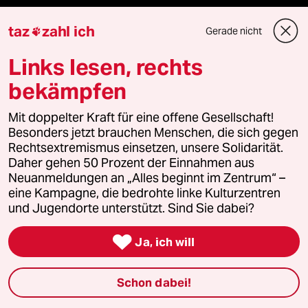
taz
zahl ich
Gerade nicht

Themen
Links lesen, rechts
bekämpfen
Hitze
Mit doppelter Kraft für eine offene Gesellschaft!
Krieg in der Ukraine
Besonders jetzt brauchen Menschen, die sich gegen
Rechtsextremismus einsetzen, unsere Solidarität.
US-Demokraten
Daher gehen 50 Prozent der Einnahmen aus
Neuanmeldungen an „Alles beginnt im Zentrum“ –
Nahost-Konflikt
eine Kampagne, die bedrohte linke Kulturzentren
und Jugendorte unterstützt. Sind Sie dabei?

Ja, ich will
Verlag
Schon dabei!
Aktuelles