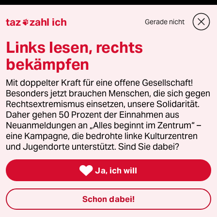
taz FUTURZWEI
taz
zahl ich
Gerade nicht

Le Monde diplomatique
Links lesen, rechts
bekämpfen
taz Archiv
Mit doppelter Kraft für eine offene Gesellschaft!
Besonders jetzt brauchen Menschen, die sich gegen
Mehr taz Angebote
Rechtsextremismus einsetzen, unsere Solidarität.
Daher gehen 50 Prozent der Einnahmen aus
Neuanmeldungen an „Alles beginnt im Zentrum“ –
Reisen
eine Kampagne, die bedrohte linke Kulturzentren
und Jugendorte unterstützt. Sind Sie dabei?
Kantine

Ja, ich will
Shop
Schon dabei!
Anzeigen