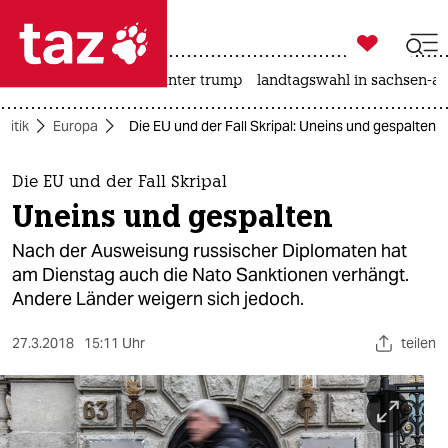

taz zahl ich
nahost-konflikt
usa unter trump
landtagswahl in sachsen-an

taz zahl ich
olitik
Europa
Die EU und der Fall Skripal: Uneins und gespalten
taz zahl ich
themen
Die EU und der Fall Skripal
Uneins und gespalten
politik
Nach der Ausweisung russischer Diplomaten hat
öko
am Dienstag auch die Nato Sanktionen verhängt.
Andere Länder weigern sich jedoch.
gesellschaft
27.3.2018
15:11 Uhr
teilen
kultur
sport