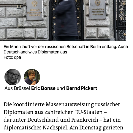
berlin
nord
wahrheit
verlag
Ein Mann läuft vor der russischen Botschaft in Berlin entlang. Auch
verlag
Deutschland wies Diplomaten aus
Foto: dpa
veranstaltungen
shop
fragen & hilfe
Aus Brüssel
Eric Bonse
und
Bernd Pickert
unterstützen
Die koordinierte Massenausweisung russischer
abo
Diplomaten aus zahlreichen EU-Staaten –
darunter Deutschland und Frankreich – hat ein
genossenschaft
diplomatisches Nachspiel. Am Dienstag gerieten