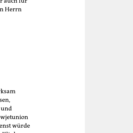
r auch für
en Herrn
irksam
sen,
n und
Sowjetunion
ienst würde