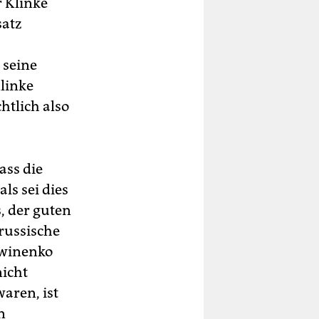
r Klinke
satz
 seine
Klinke
htlich also
ass die
ls sei dies
s, der guten
 russische
twinenko
nicht
waren, ist
n