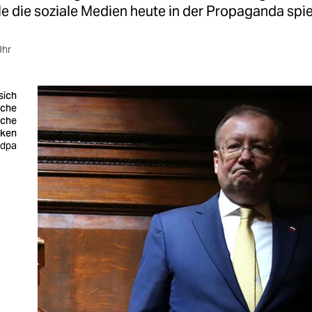
e die soziale Medien heute in der Propaganda spie
Uhr
 sich
iche
sche
nken
 dpa