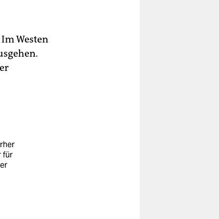
. Im Westen
usgehen.
er
orher
 für
er