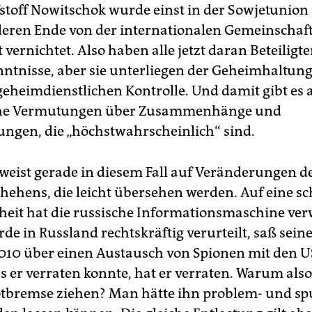
toff Nowitschok wurde einst in der Sowjetunion
eren Ende von der internationalen Gemeinschaf
t vernichtet. Also haben alle jetzt daran Beteiligt
nntnisse, aber sie unterliegen der Geheimhaltun
geheimdienstlichen Kontrolle. Und damit gibt es
che Vermutungen über Zusammenhänge und
ngen, die „höchstwahrscheinlich“ sind.
rweist gerade in diesem Fall auf Veränderungen d
ehens, die leicht übersehen werden. Auf eine s
eit hat die russische Informationsmaschine ver
de in Russland rechtskräftig verurteilt, saß seine
10 über einen Austausch von Spionen mit den U
s er verraten konnte, hat er verraten. Warum also
Notbremse ziehen? Man hätte ihn problem- und sp