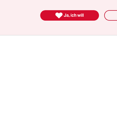
hat sie nicht beseitigt, aber in geheime Lagerst
nd so die Verdachtsmöglichkeiten vermehrt:

Ja, ich will