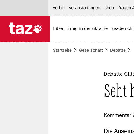
hautnavigation anspringen
hauptinhalt anspringen
footer anspringen
verlag
veranstaltungen
shop
fragen &
hitze
krieg in der ukraine
us-demokr

taz zahl ich
taz zahl ich
Startseite
Gesellschaft
Debatte
themen
politik
Debatte Gift
öko
Seht 
gesellschaft
kultur
Kommentar 
sport
Die Ausein