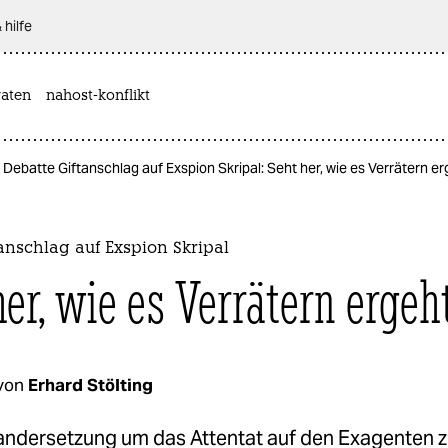
 hilfe
aten
nahost-konflikt
Debatte Giftanschlag auf Exspion Skripal: Seht her, wie es Verrätern er
anschlag auf Exspion Skripal
her, wie es Verrätern ergeh
von
Erhard Stölting
andersetzung um das Attentat auf den Exagenten z