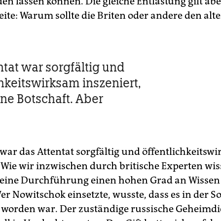
en lassen können. Die gleiche Entlastung gilt abe
eite: Warum sollte die Briten oder andere den alt
ntat war sorgfältig und
chkeitswirksam inszeniert,
ine Botschaft. Aber
 war das Attentat sorgfältig und öffentlichkeitsw
. Wie wir inzwischen durch britische Experten wis
seine Durchführung einen hohen Grad an Wisse
er Nowitschok einsetzte, wusste, dass es in der 
 worden war. Der zuständige russische Geheimd