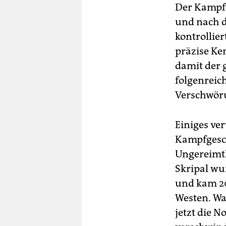
Der Kampfs
und nach d
kontrollier
präzise Ke
damit der 
folgenrei
Verschwöru
Einiges ve
Kampfgesch
Ungereimth
Skripal wur
und kam 20
Westen. Wa
jetzt die 