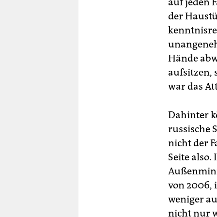
auf jeden F
der Haustü
kenntnisre
unangenehm
Hände abwis
aufsitzen,
war das Att
Dahinter kö
russische S
nicht der F
Seite also
Außenminis
von 2006, 
weniger auf
nicht nur 