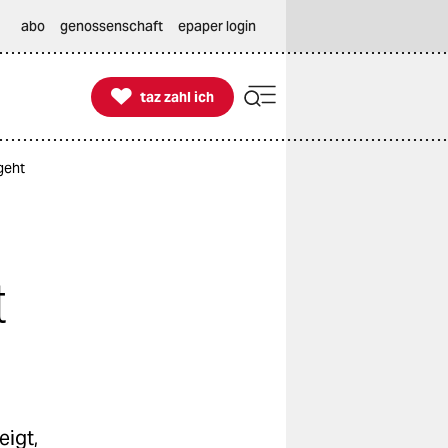
abo
genossenschaft
epaper login

taz zahl ich
taz zahl ich
geht
t
eigt,