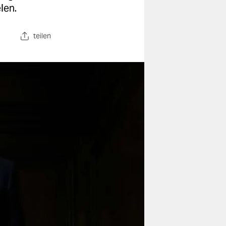
len.
teilen