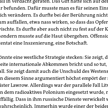
all in Verdacht geraten. Das Gift hatte sich auf de
r befunden. Dafür musste man es für seinen Ein
ich verändern. Es durfte bei der Berührung nicht
 auffallen, etwa nass wirken, so dass das Opfer
chte. Es durfte aber auch nicht zu fest auf der 
 sondern musste auf die Haut übergehen. Offensic
entat eine Inszenierung, eine Botschaft.
nnte eine westliche Strategie stecken: Sie zeigt, d
eite internationale Abkommen bricht und so tut, a
all. Sie zeigt damit auch die Unschuld des Westen
. In diesem Sinne argumentiert höchst empört der
ter Lawrow. Allerdings war der parallele Fall Li
in dem radioaktives Polonium eingesetzt wurde, 
fällig. Dass in ihm russische Dienste verwickelt 
wahrscheinlich. Immerhin wurde einer der beide