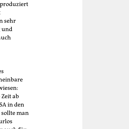
 produziert
t
en sehr
g und
 auch
es
cheinbare
wiesen:
 Zeit ab
SA in den
 sollte man
urlos