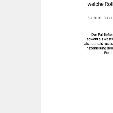
berlin
welche Roll
nord
6.4.2018
8:17 
wahrheit
verlag
Der Fall ließe
sowohl als westl
als auch als russi
verlag
Inszenierung de
Foto:
veranstaltungen
shop
fragen & hilfe
unterstützen
abo
genossenschaft