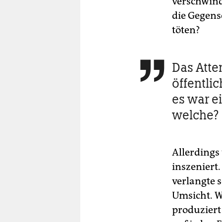
verschwind
die Gegens
töten?
Das Atte

öffentli
es war e
welche?
Allerdings
inszeniert
verlangte 
Umsicht. W
produziert