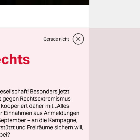
Gerade nicht
ia
ist noch
eitig
echts
rfenheit
r weitere
tat, kann
esellschaft! Besonders jetzt
rt gegen Rechtsextremismus
z kooperiert daher mit „Alles
hr, wenn
ller Einnahmen aus Anmeldungen
. September – an die Kampagne,
 sondern
rstützt und Freiräume sichern will,
bei?
eren