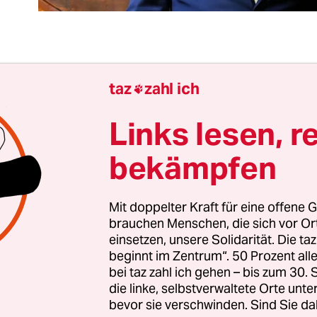
 Attentat auf den ehemaligen russisch-britischen
taz
zahl ich

ppelagenten
Sergei Skripal und seine Tochter Jul
cht aufgeklärt. Zwar sind die Diplomaten wechsels
Links lesen, r
n, jede Seite hat ihrer Empörung über die Verwo
bekämpfen
eite lautstark Ausdruck verliehen und denkt übe
ahmen nach. Aber auch ohne eindeutiges Resul
elfen, einige Unterscheidungen zu beachten.
Mit doppelter Kraft für eine offene G
brauchen Menschen, die sich vor O
einsetzen, unsere Solidarität. Die ta
emiewaffen spezialisierten Forscher wüssten me
beginnt im Zentrum“. 50 Prozent a
chschauen ließe. Vor allem aber gibt es diese
bei taz zahl ich gehen – bis zum 30
ftler, und mit ihnen nicht nur die Kontrolleure,
die linke, selbstverwaltete Orte unte
bevor sie verschwinden. Sind Sie da
roduzenten von Chemiewaffen. Der Vertrag zu d