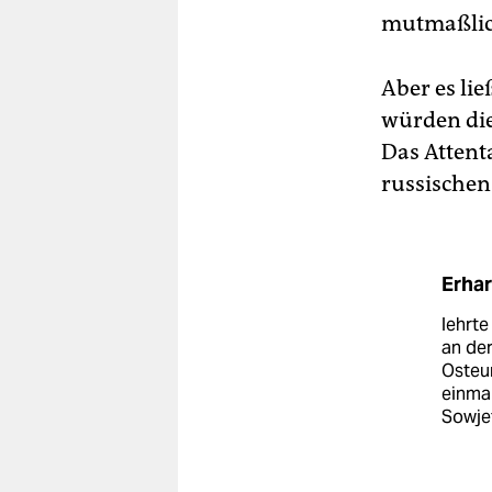
mutmaßlich
Aber es li
würden die
Das Attent
russischen 
Erhar
lehrte
an der
Osteu
einmal
Sowje