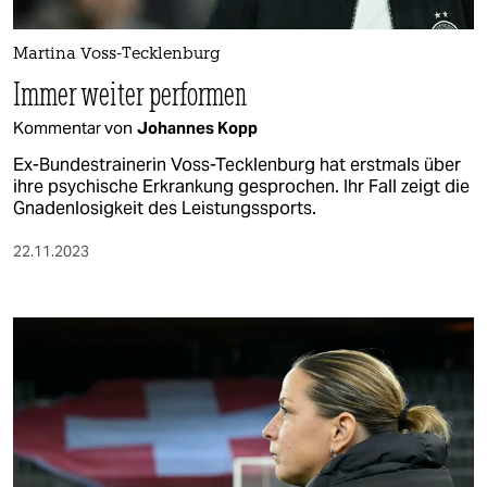
berlin
nord
Martina Voss-Tecklenburg
Immer weiter performen
wahrheit
Kommentar von
Johannes Kopp
verlag
Ex-Bundestrainerin Voss-Tecklenburg hat erstmals über
ihre psychische Erkrankung gesprochen. Ihr Fall zeigt die
verlag
Gnadenlosigkeit des Leistungssports.
veranstaltungen
22.11.2023
shop
fragen & hilfe
unterstützen
abo
genossenschaft