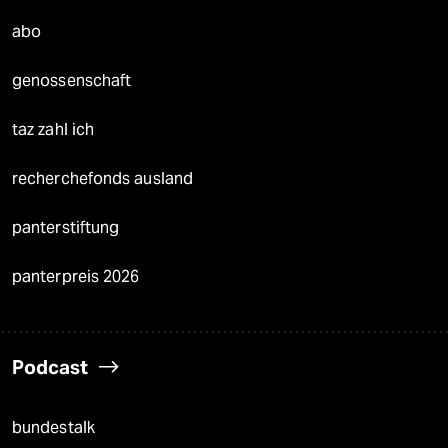
abo
genossenschaft
taz zahl ich
recherchefonds ausland
panterstiftung
panterpreis 2026
Podcast
bundestalk