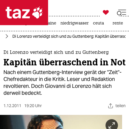

taz zahl ich
hitze
krieg in der ukraine
niedrigwasser
ceuta
rente

taz zahl ich
en
Di Lorenzo verteidigt sich und zu Guttenberg: Kapitän überrasch
taz zahl ich
themen
Di Lorenzo verteidigt sich und zu Guttenberg
Kapitän überraschend in Not
politik
Nach einem Guttenberg-Interview gerät der "Zeit"-
öko
Chefredakteur in die Kritik. Leser und Redaktion
revoltieren. Doch Giovanni di Lorenzo hält sich
gesellschaft
derweil bedeckt.
kultur
1.12.2011
19:20 Uhr
teilen
sport