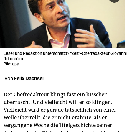
berlin
nord
wahrheit
verlag
verlag
Leser und Redaktion unterschätzt? "Zeit"-Chefredakteur Giovanni
di Lorenzo
veranstaltungen
Bild: dpa
shop
Von
Felix Dachsel
fragen & hilfe
Der Chefredakteur klingt fast ein bisschen
unterstützen
überrascht. Und vielleicht will er so klingen.
Vielleicht wird er gerade tatsächlich von einer
abo
Welle überrollt, die er nicht erahnte, als er
genossenschaft
vergangene Woche die Titelgeschichte seiner