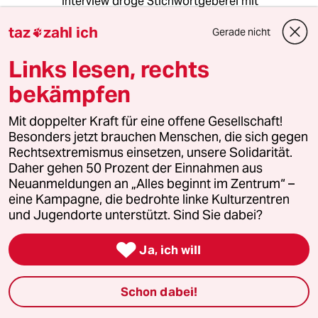
Interview dröge Stichwortgeberei mit
unzähligen verpassten Nachfragechancen auch
taz
zahl ich
bei den allergröbsten Widersprüchen.
Gerade nicht

Links lesen, rechts
Ich fasse die ZEIT nicht mehr an. Das Signum
intellektueller Hochstapelei muss ich nicht
bekämpfen
auch noch finanzieren und mich damit zeigen.
Für mich gibts jetzt nur noch im Wechsel taz
Mit doppelter Kraft für eine offene Gesellschaft!
und FAZ. Und wenn ich Lust auf schnelle
Besonders jetzt brauchen Menschen, die sich gegen
Meinung habe, greif ich lieber zur BamS. Des
Rechtsextremismus einsetzen, unsere Solidarität.
besseren Journalismus wegen.
Daher gehen 50 Prozent der Einnahmen aus
Neuanmeldungen an „Alles beginnt im Zentrum“ –
eine Kampagne, die bedrohte linke Kulturzentren
Piefke
P
und Jugendorte unterstützt. Sind Sie dabei?
02.12.2011
,
10:23 Uhr

Ja, ich will
Skandal, ein Chefredakteur vertritt eine andere
Meinung im Umgang mit einer öffentlichen
Person. Ist ja nicht so, das man sich bei der taz
Schon dabei!
die Meinungsvielfalt auf die Fahnen
geschrieben hätte.