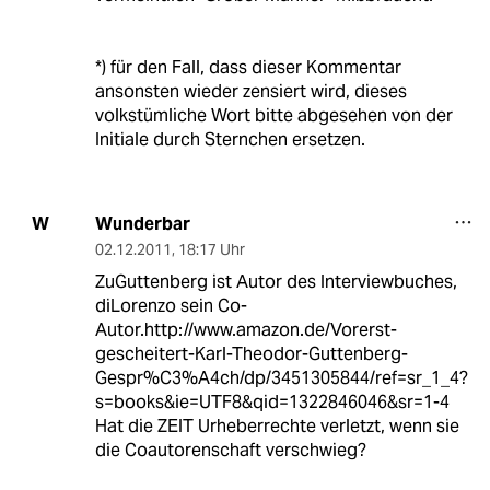
*) für den Fall, dass dieser Kommentar
ansonsten wieder zensiert wird, dieses
volkstümliche Wort bitte abgesehen von der
Initiale durch Sternchen ersetzen.
Wunderbar
W
02.12.2011
,
18:17 Uhr
ZuGuttenberg ist Autor des Interviewbuches,
diLorenzo sein Co-
Autor.http://www.amazon.de/Vorerst-
gescheitert-Karl-Theodor-Guttenberg-
Gespr%C3%A4ch/dp/3451305844/ref=sr_1_4?
s=books&ie=UTF8&qid=1322846046&sr=1-4
Hat die ZEIT Urheberrechte verletzt, wenn sie
die Coautorenschaft verschwieg?