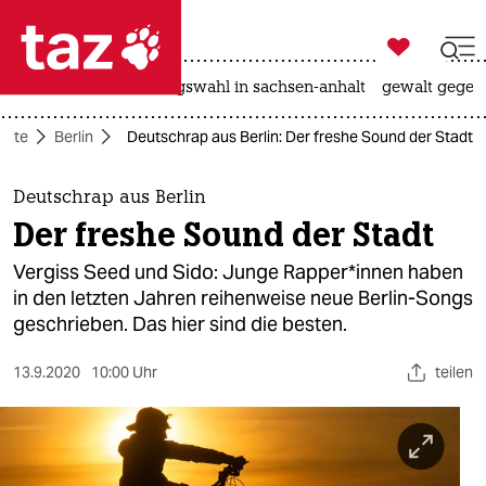

taz zahl ich
hitze
surfen
landtagswahl in sachsen-anhalt
gewalt gegen

taz zahl ich
seite
Berlin
Deutschrap aus Berlin: Der freshe Sound der Stadt
taz zahl ich
themen
Deutschrap aus Berlin
Der freshe Sound der Stadt
politik
Vergiss Seed und Sido: Junge Rapper*innen haben
öko
in den letzten Jahren reihenweise neue Berlin-Songs
geschrieben. Das hier sind die besten.
gesellschaft
13.9.2020
10:00 Uhr
teilen
kultur
sport