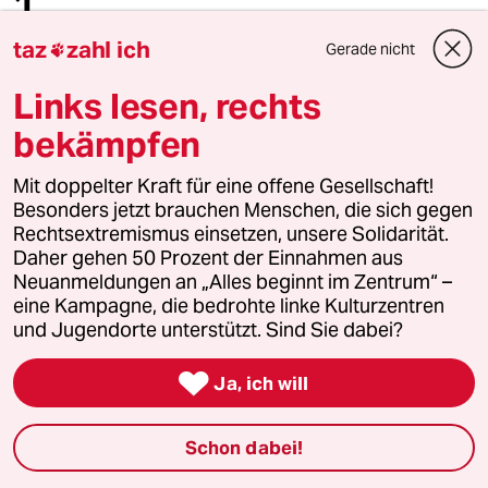
1
AfD-Wählen als Triebabfuhr
taz
zahl ich
Gerade nicht

Links lesen, rechts
2
Nein zum Zivildienst
bekämpfen
Hinterlistiger Schritt der
Bundesregierung
Mit doppelter Kraft für eine offene Gesellschaft!
Besonders jetzt brauchen Menschen, die sich gegen
Rechtsextremismus einsetzen, unsere Solidarität.
3
Bundeszentrale für politische Bildung
Daher gehen 50 Prozent der Einnahmen aus
Neuanmeldungen an „Alles beginnt im Zentrum“ –
Zurück zu den antikommunistischen
eine Kampagne, die bedrohte linke Kulturzentren
Wurzeln
und Jugendorte unterstützt. Sind Sie dabei?

Ja, ich will
4
Unfall von CDU-Abgeordnetem
Thomas Bareiß crasht bei voller
Dröhnung
Schon dabei!