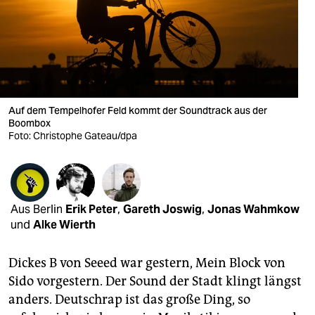
berlin
nord
wahrheit
verlag
Auf dem Tempelhofer Feld kommt der Soundtrack aus der
Boombox
verlag
Foto: Christophe Gateau/dpa
veranstaltungen
shop
fragen & hilfe
Aus Berlin
Erik Peter
,
Gareth Joswig
,
Jonas Wahmkow
und
Alke Wierth
unterstützen
Dickes B von Seeed war gestern, Mein Block von
abo
Sido vorgestern. Der Sound der Stadt klingt längst
genossenschaft
anders. Deutschrap ist das große Ding, so