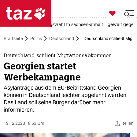

taz zahl ich
hitze
surfen
landtagswahl in sachsen-anhalt
gewalt gegen

taz zahl ich
Startseite
Politik
Deutschland
Deutschland schließt Migr
taz zahl ich
themen
Deutschland schließt Migrationsabkommen
Georgien startet
politik
Werbekampagne
öko
Asylanträge aus dem EU-Beitrittsland Georgien
können in Deutschland leichter abgelehnt werden.
gesellschaft
Das Land soll seine Bürger darüber mehr
informieren.
kultur
sport
19.12.2023
8:53 Uhr
teilen