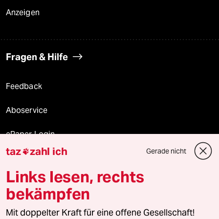
Anzeigen
Fragen & Hilfe
Feedback
Aboservice
ePaper Login
taz
zahl ich
Gerade nicht

Downloads für Abonnierende
Links lesen, rechts
bekämpfen
© 2026 taz Verlags und Vertriebs GmbH
Alle Rechte vorbehalten. Bei rechtlichen Fragen oder für Genehmigungen
Mit doppelter Kraft für eine offene Gesellschaft!
wenden Sie sich bitte an
lizenzen@taz.de