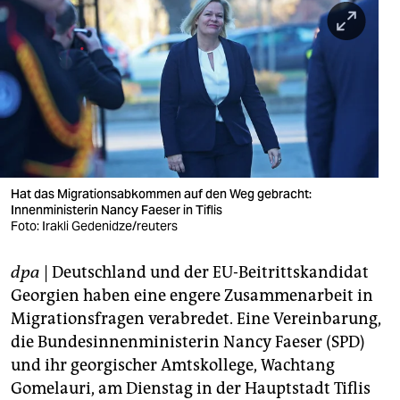
berlin
nord
wahrheit
verlag
verlag
veranstaltungen
Hat das Migrationsabkommen auf den Weg gebracht:
Innenministerin Nancy Faeser in Tiflis
shop
Foto: Irakli Gedenidze/reuters
fragen & hilfe
dpa
| Deutschland und der EU-Beitrittskandidat
Georgien haben eine engere Zusammenarbeit in
unterstützen
Migrationsfragen verabredet. Eine Vereinbarung,
abo
die Bundesinnenministerin Nancy Faeser (SPD)
und ihr georgischer Amtskollege, Wachtang
genossenschaft
Gomelauri, am Dienstag in der Hauptstadt Tiflis