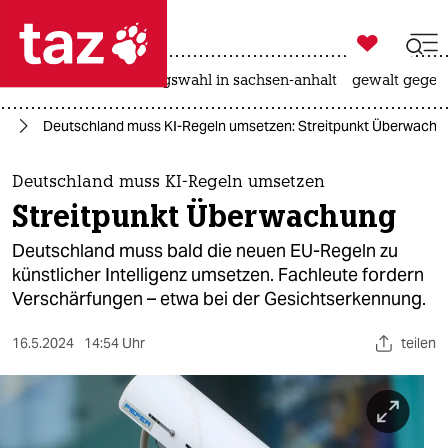

taz zahl ich
hitze
surfen
landtagswahl in sachsen-anhalt
gewalt gegen

taz zahl ich
nz
Deutschland muss KI-Regeln umsetzen: Streitpunkt Überwachu
taz zahl ich
themen
Deutschland muss KI-Regeln umsetzen
Streitpunkt Überwachung
politik
Deutschland muss bald die neuen EU-Regeln zu
öko
künstlicher Intelligenz umsetzen. Fachleute fordern
Verschärfungen – etwa bei der Gesichtserkennung.
gesellschaft
16.5.2024
14:54 Uhr
teilen
kultur
sport