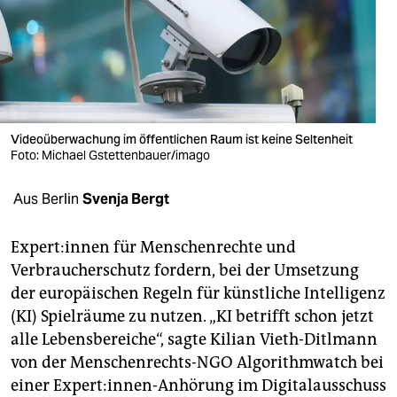
berlin
nord
wahrheit
verlag
Videoüberwachung im öffentlichen Raum ist keine Seltenheit
Foto: Michael Gstettenbauer/imago
verlag
veranstaltungen
Aus Berlin
Svenja Bergt
shop
Ex­per­t:in­nen für Menschenrechte und
fragen & hilfe
Verbraucherschutz fordern, bei der Umsetzung
der europäischen Regeln für künstliche Intelligenz
unterstützen
(KI) Spielräume zu nutzen. „KI betrifft schon jetzt
abo
alle Lebensbereiche“, sagte Kilian Vieth-Ditlmann
von der Menschenrechts-NGO Algorithmwatch bei
genossenschaft
einer Expert:innen-Anhörung im Digitalausschuss