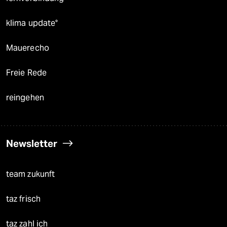
klima update°
Mauerecho
Freie Rede
reingehen
Newsletter
team zukunft
taz frisch
taz zahl ich