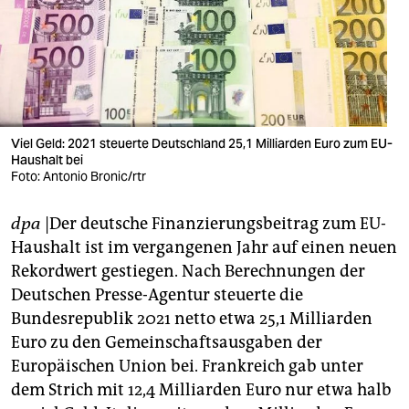
berlin
nord
wahrheit
verlag
Viel Geld: 2021 steuerte Deutschland 25,1 Milliarden Euro zum EU-
verlag
Haushalt bei
Foto: Antonio Bronic/rtr
veranstaltungen
dpa
|Der deutsche Finanzierungsbeitrag zum EU-
shop
Haushalt ist im vergangenen Jahr auf einen neuen
fragen & hilfe
Rekordwert gestiegen. Nach Berechnungen der
Deutschen Presse-Agentur steuerte die
unterstützen
Bundesrepublik 2021 netto etwa 25,1 Milliarden
abo
Euro zu den Gemeinschaftsausgaben der
Europäischen Union bei. Frankreich gab unter
genossenschaft
dem Strich mit 12,4 Milliarden Euro nur etwa halb