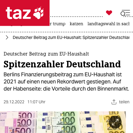

taz zahl ich
bergsteigen
usa unter trump
katzen
landtagswahl in sachs

taz zahl ich
ie
Deutscher Beitrag zum EU-Haushalt: Spitzenzahler Deutschlan
taz zahl ich
themen
Deutscher Beitrag zum EU-Haushalt
Spitzenzahler Deutschland
politik
Berlins Finanzierungsbeitrag zum EU-Haushalt ist
öko
2021 auf einen neuen Rekordwert gestiegen. Auf
der Habenseite: die Vorteile durch den Binnenmarkt.
gesellschaft
29.12.2022
11:07 Uhr
teilen
kultur
sport