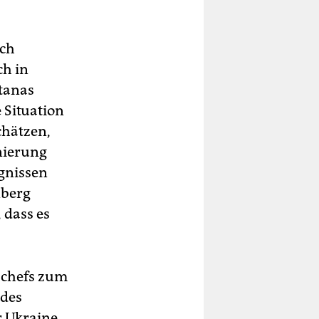
ich
ch in
itanas
 Situation
chätzen,
onierung
ignissen
nberg
 dass es
gschefs zum
 des
r Ukraine