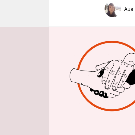
epaper login
Aus 
Die Ankünd
Bundesvert
rund 4.000
stationiert
der Nato-O
die Ukrain
Seit 2017 i
Sol­da­t:i
zu werden,
dauerhafte
Familien de