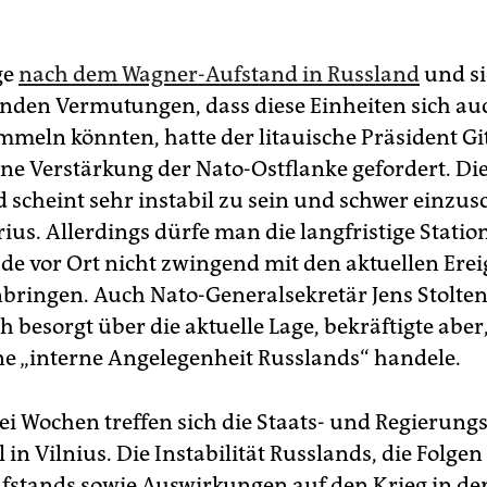
ge
nach dem Wagner-Aufstand in Russland
und s
nden Vermutungen, dass diese Einheiten sich au
mmeln könnten, hatte der litauische Präsident G
ne Verstärkung der Nato-Ostflanke gefordert. Die
d scheint sehr instabil zu sein und schwer einzus
rius. Allerdings dürfe man die langfristige Stati
ade vor Ort nicht zwingend mit den aktuellen Ere
ingen. Auch Nato-Generalsekretär Jens Stolte
h besorgt über die aktuelle Lage, bekräftigte aber,
ne „interne Angelegenheit Russlands“ handele.
ei Wochen treffen sich die Staats- und Regierun
 in Vilnius. Die Instabilität Russlands, die Folgen
stands sowie Auswirkungen auf den Krieg in de