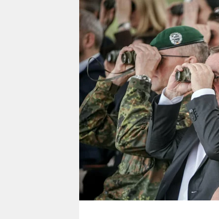
berlin
nord
wahrheit
verlag
verlag
veranstaltungen
shop
fragen & hilfe
unterstützen
abo
genossenschaft