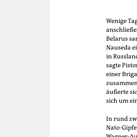
Wenige Ta
anschließe
Belarus sa
Nauseda ei
in Russlan
sagte Pisto
einer Brig
zusammenbr
äußerte sic
sich um ei
In rund zw
Nato-Gipfel
Wagner-Auf