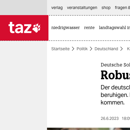
hautnavigation anspringen
hauptinhalt anspringen
footer anspringen
verlag
veranstaltungen
shop
fragen &
niedrigwasser
rente
landtagswahl i

taz zahl ich
taz zahl ich
Startseite
Politik
Deutschland
K
themen
politik
Deutsche So
Robus
öko
Der deutsch
gesellschaft
beruhigen. 
kommen.
kultur
sport
26.6.2023
18:0