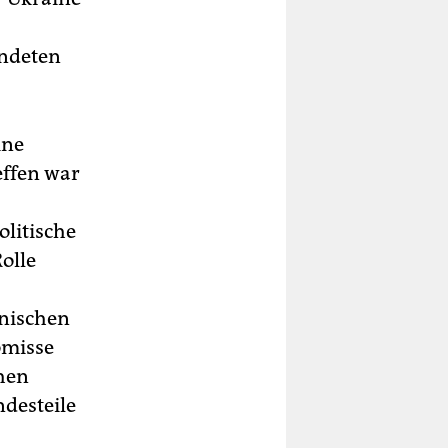
ündeten
ine
effen war
olitische
olle
inischen
omisse
chen
ndesteile