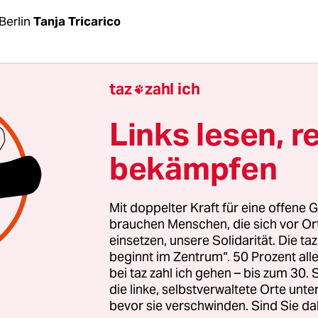
Berlin
Tanja Tricarico
igung ist eine Überraschung: Geht es nach
taz
zahl ich

eidigungsminister Boris Pistorius (SPD), sollen k
 Sol­da­t:in­nen der Bundeswehr dauerhaft in Lit
Links lesen, r
 werden. Grund für die Zusage ist die langfristige
bekämpfen
stflanke als Antwort auf den russischen Angriffs
e.
Mit doppelter Kraft für eine offene G
st die Bundeswehr in Litauen vor Ort, aktuell mit 
brauchen Menschen, die sich vor O
einsetzen, unsere Solidarität. Die ta
n­nen an verschiedenen Standorten. Um eine „robus
beginnt im Zentrum“. 50 Prozent a
 brauche es Kasernen und Übungsmöglichkeiten,
bei taz zahl ich gehen – bis zum 30
n Stationierung auch Plätze und Infrastruktur fü
die linke, selbstverwaltete Orte unte
bevor sie verschwinden. Sind Sie da
r Soldat:innen, sagte Pistorius bei seinem Besuc