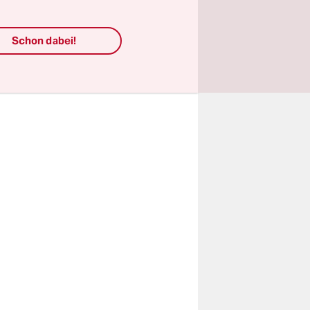
kommt, ist
affen
Schon dabei!
frastruktur