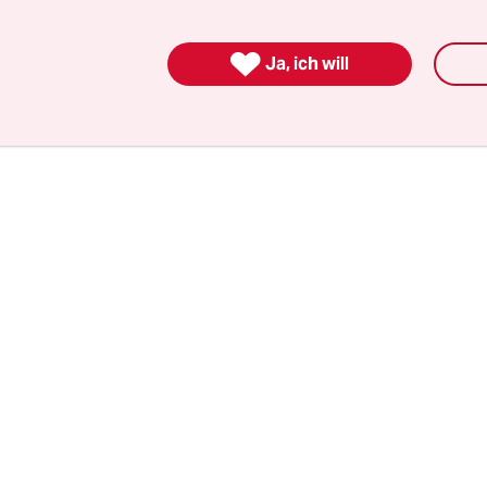
auptstadt Vilnius am Montag. Wann die Brigade 
 unklar. Erst müssten die Voraussetzungen gesch

Ja, ich will
auen hat sich bereit erklärt, beim Aufbau der In
ützen.