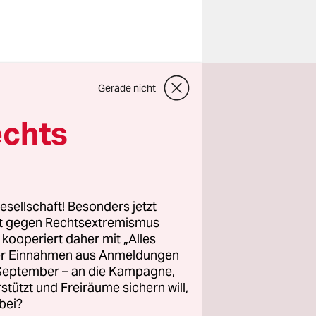
Gerade nicht
ünftig
auen
echts
 Stärkung
krieg auf
esellschaft! Besonders jetzt
etwa 800
rt gegen Rechtsextremismus
z kooperiert daher mit „Alles
te Brigade“
ller Einnahmen aus Anmeldungen
 bei einer
. September – an die Kampagne,
r die
rstützt und Freiräume sichern will,
bei?
h in