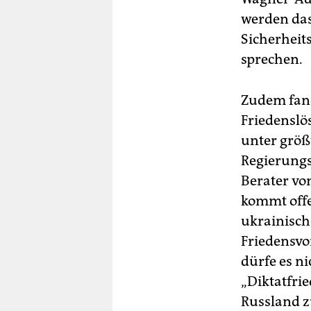
werden das
Sicherheit
sprechen.
Zudem fand
Friedenslö
unter größ
Regierungs
Berater vo
kommt offe
ukrainisch
Friedensvo
dürfe es n
„Diktatfri
Russland 