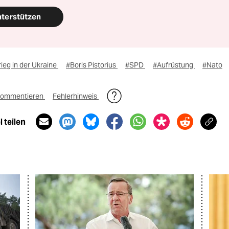
nterstützen
ieg in der Ukraine
#Boris Pistorius
#SPD
#Aufrüstung
#Nato
ommentieren
Fehlerhinweis
 teilen