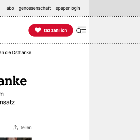
abo
genossenschaft
epaper login

taz zahl ich
taz zahl ich
an die Ostflanke
lanke
um
insatz
teilen