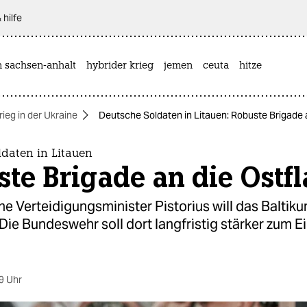
 hilfe
n sachsen-anhalt
hybrider krieg
jemen
ceuta
hitze
rieg in der Ukraine
Deutsche Soldaten in Litauen: Robuste Brigade 
ldaten in Litauen
te Brigade an die Ostf
e Verteidigungsminister Pistorius will das Baltik
Die Bundeswehr soll dort langfristig stärker zum E
9 Uhr