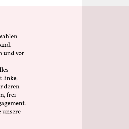
wahlen
sind.
h und vor
lles
 linke,
ür deren
n, frei
ngagement.
e unsere