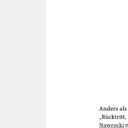
Anders als
„Rücktritt,
Nawrocki
n