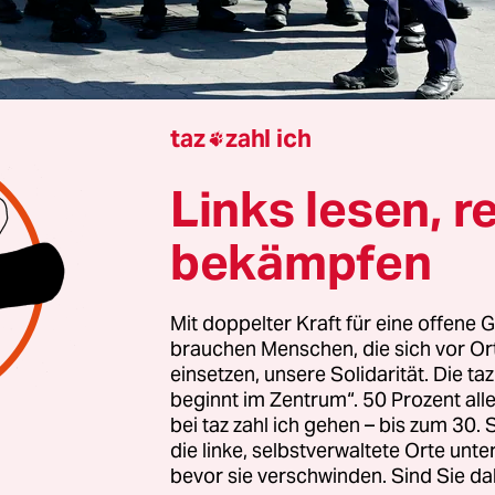
taz
zahl ich

Links lesen, r
au
Gabriele Lesser
bekämpfen
emier
Donald Tusk
muss zeigen, dass er ein starke
nappen Wahlniederlage von Rafal Trzaskowski, de
Mit doppelter Kraft für eine offene G
chaftskandidaten aus dem Regierungslager, gerä
brauchen Menschen, die sich vor O
r unter Druck.
einsetzen, unsere Solidarität. Die ta
beginnt im Zentrum“. 50 Prozent a
n verlieren er und seine Mitte-links-Koalition 
bei taz zahl ich gehen – bis zum 30
die linke, selbstverwaltete Orte unte
 Stimmen. Jetzt hat er die Notbremse gezogen 
bevor sie verschwinden. Sind Sie da
t, ab Montag, dem 7. Juli, Grenzkontrollen an de