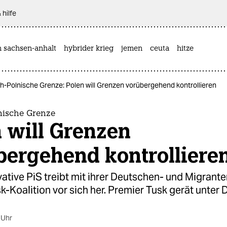
 hilfe
n sachsen-anhalt
hybrider krieg
jemen
ceuta
hitze
-Polnische Grenze: Polen will Grenzen vorübergehend kontrollieren
nische Grenze
 will Grenzen
bergehend kontrolliere
ative PiS treibt mit ihrer Deutschen- und Migrante
sk-Koalition vor sich her. Premier Tusk gerät unter 
 Uhr