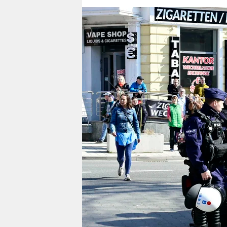
berlin
nord
wahrheit
verlag
verlag
veranstaltungen
shop
fragen & hilfe
unterstützen
abo
genossenschaft