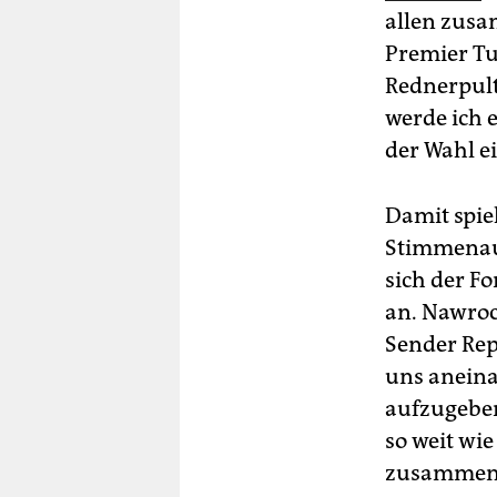
allen zusa
Premier Tu
Rednerpult 
werde ich e
der Wahl e
Damit spie
Stimmenaus
sich der F
an. Nawroc
Sender Rep
uns aneinan
aufzugeben
so weit wi
zusammenz