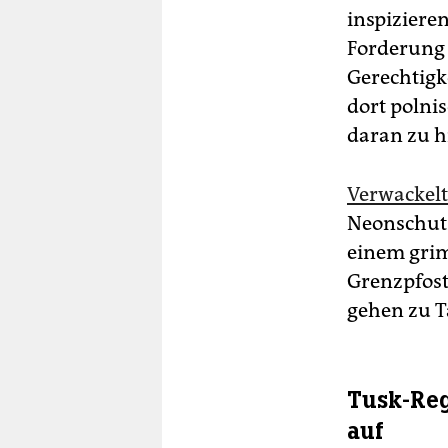
inspizieren
Forderung 
Gerechtigke
dort polnis
daran zu h
Verwackel
Neonschut
einem grim
Grenzpfost
gehen zu T
Tusk-Reg
auf