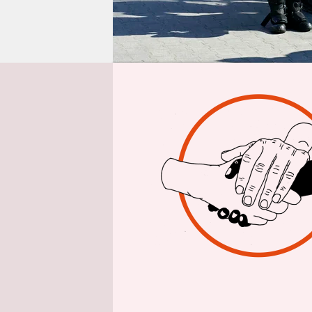
epaper login
Aus Warsch
Polens Pr
Seit der k
Präsidents
immer meh
In Umfrage
Woche mehr
angekündig