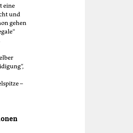
t eine
echt und
schon gehen
egale“
.
elber
digung“,
lspitze –
ionen