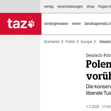
hautnavigation anspringen
hauptinhalt anspringen
footer anspringen
verlag
veranstaltungen
shop
fragen &
niedrigwasser
rente
landtagswahl i

taz zahl ich
taz zahl ich
Startseite
Politik
Europa
Deutsch
themen
politik
Deutsch-Pol
Polen
öko
vorü
gesellschaft
Die konserv
kultur
liberale Tu
sport
1.7.2025
17:44