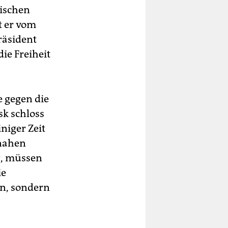
nischen
t er vom
räsident
ie Freiheit
e gegen die
k schloss
niger Zeit
-nahen
r, müssen
ie
en, sondern