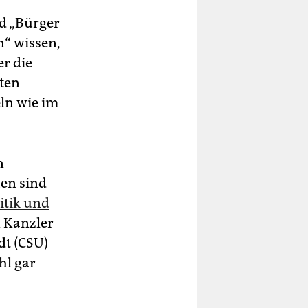
d „Bürger
n“ wissen,
r die
sten
ln wie im
n
hen sind
itik und
 Kanzler
dt (CSU)
hl gar