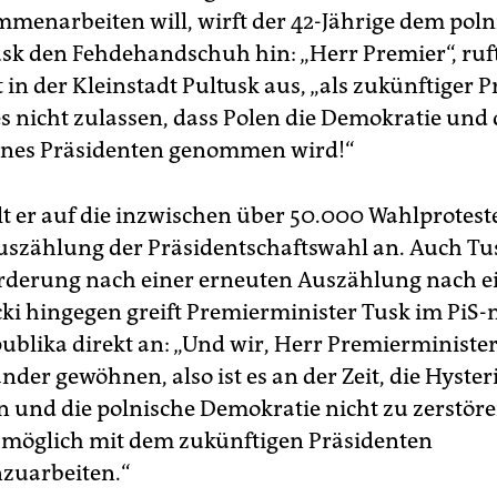
mmenarbeiten will, wirft der 42-Jährige dem pol
sk den Fehdehandschuh hin: „Herr Premier“, ruf
in der Kleinstadt Pultusk aus, „als zukünftiger P
s nicht zulassen, dass Polen die Demokratie und d
ines Präsidenten genommen wird!“
lt er auf die inzwischen über 50.000 Wahlprotest
zählung der Präsidentschaftswahl an. Auch Tus
orderung nach einer erneuten Auszählung nach ei
ki hingegen greift Premierminister Tusk im PiS
ublika direkt an: „Und wir, Herr Premierministe
der gewöhnen, also ist es an der Zeit, die Hyster
 und die polnische Demokratie nicht zu zerstör
e möglich mit dem zukünftigen Präsidenten
uarbeiten.“