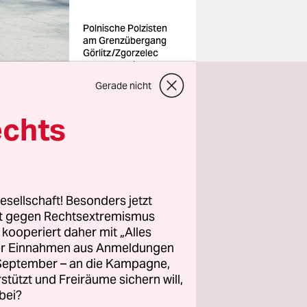
Polnische Polzisten
am Grenzübergang
Görlitz/Zgorzelec
Foto: Matthias
Wehnert/imago
Gerade nicht
echts
r Mann ist.
m
esellschaft! Besonders jetzt
t Tusk
rt gegen Rechtsextremismus
z kooperiert daher mit „Alles
ller Einnahmen aus Anmeldungen
Woche um
. September – an die Kampagne,
rstützt und Freiräume sichern will,
und
bei?
r deutsch-