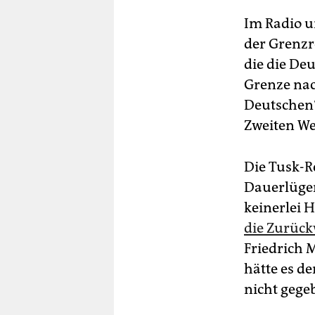
Im Radio 
der Grenzr
die die De
Grenze nac
Deutschen“
Zweiten We
Die Tusk-R
Dauerlügen
keinerlei H
die Zurüc
Friedrich 
hätte es d
nicht gege