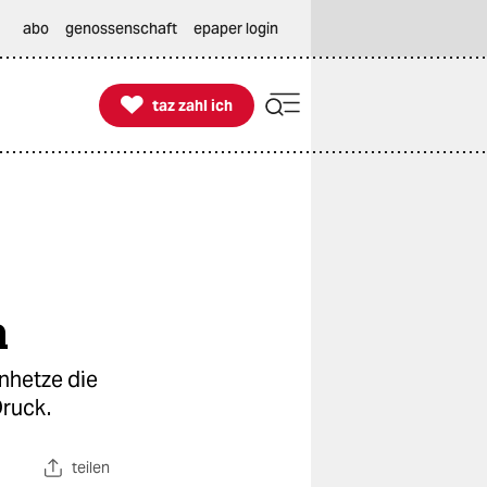
abo
genossenschaft
epaper login

taz zahl ich
taz zahl ich
n
nhetze die
Druck.
teilen