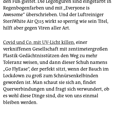
den Fuß gleitet. Die Legofiguren sind eingefärbt in
epaper login
Regenbogenfarben und mit „Everyone is
Awesome“ überschrieben. Und der Luftreiniger
SteriWhite Air Q115 wirkt so sperrig wie sein Titel,
hilft aber gegen Viren aller Art.
Covid und Co. mit UV-Licht killen
, einer
verkniffenen Gesellschaft mit zentimetergroßen
Plastik-Gedächtnisstützen den Weg zu mehr
Toleranz weisen, und dann dieser Schuh namens
„Go FlyEase“, der perfekt sitzt, wenn der Bauch im
Lockdown zu groß zum Schnürsenkelbinden
geworden ist. Man schaut sie sich an, findet
Querverbindungen und fragt sich verwundert, ob
es wohl diese Dinge sind, die von uns einmal
bleiben werden.