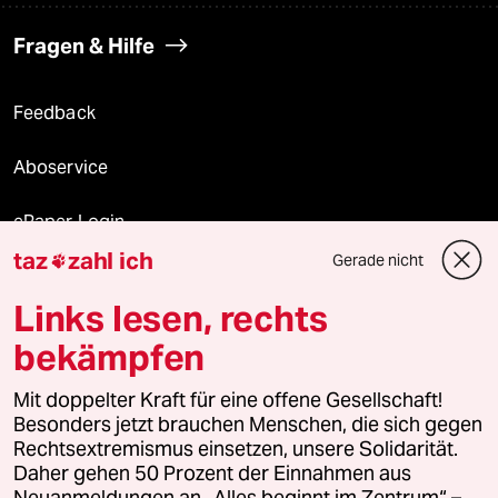
Fragen & Hilfe
Feedback
Aboservice
ePaper Login
taz
zahl ich
Gerade nicht

Downloads für Abonnierende
Links lesen, rechts
bekämpfen
© 2026 taz Verlags und Vertriebs GmbH
Mit doppelter Kraft für eine offene Gesellschaft!
Alle Rechte vorbehalten. Bei rechtlichen Fragen oder für Genehmigungen
wenden Sie sich bitte an
lizenzen@taz.de
Besonders jetzt brauchen Menschen, die sich gegen
Rechtsextremismus einsetzen, unsere Solidarität.
Daher gehen 50 Prozent der Einnahmen aus
Feedback
Redaktionsstatut
Kommune-Richtlinien
KI-