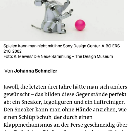
berlin
nord
wahrheit
verlag
Spielen kann man nicht mit ihm: Sony Design Center, AIBO ERS
210, 2002
verlag
Foto: K. Mewes/ Die Neue Sammlung – The Design Museum
veranstaltungen
Von
Johanna Schmeller
shop
fragen & hilfe
Jawoll, die letzten drei Jahre hätte man sich anders
gewünscht – das bilden diese Gegenstände perfekt
unterstützen
ab: ein Sneaker, Legofiguren und ein Luftreiniger.
Den Sneaker kann man ohne Hände anziehen, wie
abo
einen Schlüpfschuh, der durch einen
genossenschaft
Klappmechanismus an der Ferse geschmeidig über