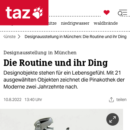

taz zahl ich
krieg in der ukraine
hitze
niedrigwasser
waldbrände

taz zahl ich
Künste
Designausstellung in München: Die Routine und ihr Ding
taz zahl ich
themen
Designausstellung in München
Die Routine und ihr Ding
politik
Designobjekte stehen für ein Lebensgefühl. Mit 21
öko
ausgewählten Objekten zeichnet die Pinakothek der
Moderne zwei Jahrzehnte nach.
gesellschaft
10.8.2022
13:40 Uhr
teilen
kultur
sport