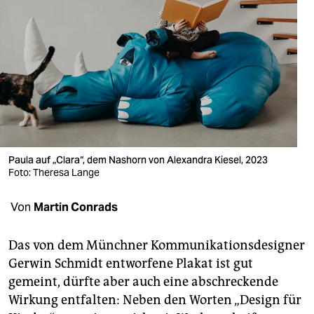
berlin
nord
wahrheit
verlag
verlag
veranstaltungen
Paula auf „Clara“, dem Nashorn von Alexandra Kiesel, 2023
Foto: Theresa Lange
shop
fragen & hilfe
Von
Martin Conrads
unterstützen
Das von dem Münchner Kommunikationsdesigner
abo
Gerwin Schmidt entworfene Plakat ist gut
gemeint, dürfte aber auch eine abschreckende
genossenschaft
Wirkung entfalten: Neben den Worten „Design für