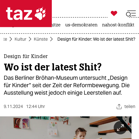

taz zahl ich
krieg in der ukraine
hitze
us-demokraten
nahost-konflikt

taz zahl ich
eite
Kultur
Künste
Design für Kinder: Wo ist der latest Shit?
taz zahl ich
themen
Design für Kinder
Wo ist der latest Shit?
politik
Das Berliner Bröhan-Museum untersucht „Design
öko
für Kinder“ seit der Zeit der Reformbewegung. Die
Ausstellung weist jedoch einige Leerstellen auf.
gesellschaft
9.11.2024
12:44 Uhr
teilen
kultur
sport