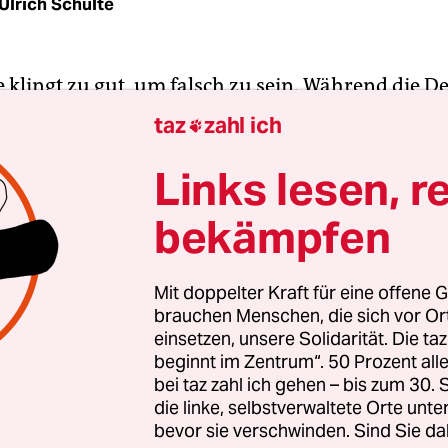
Ulrich Schulte
e klingt zu gut, um falsch zu sein. Während die 
ig vor dem Fernseher hocken, „Schland!“ brüllen 
taz
zahl ich

n Brasilien mit Poldi posiert, tut die Regierung b
Dinge. Sie winkt in Windeseile unschöne Gesetze
Links lesen, r
 denen die Bevölkerung nichts mitbekommen soll
bekämpfen
chwörungstheorie?
este Beispiel für diese These liefert die
Mit doppelter Kraft für eine offene G
brauchen Menschen, die sich vor O
euererhöhung von 16 auf 19 Prozent im Jahr 200
einsetzen, unsere Solidarität. Die ta
trittenes Projekt der damaligen Großen Koalitio
beginnt im Zentrum“. 50 Prozent a
lt schon gerne mehr Steuern auf Chips, Bier und
bei taz zahl ich gehen – bis zum 30
e Winkelemente?
die linke, selbstverwaltete Orte unte
bevor sie verschwinden. Sind Sie da