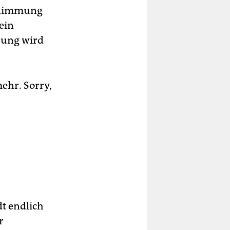
bstimmung
ein
sung wird
ehr. Sorry,
t endlich
r