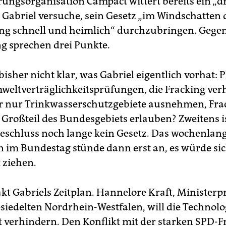
rungsorganisation Campact wittert bereits ein „dr
“. Gabriel versuche, sein Gesetz „im Windschatten
ng schnell und heimlich“ durchzubringen. Gegen
 sprechen drei Punkte.
 bisher nicht klar, was Gabriel eigentlich vorhat: P
weltverträglichkeitsprüfungen, die Fracking ver
er nur Trinkwasserschutzgebiete ausnehmen, Fra
 Großteil des Bundesgebiets erlauben? Zweitens i
eschluss noch lange kein Gesetz. Das wochenlan
 im Bundestag stünde dann erst an, es würde sich
 ziehen.
akt Gabriels Zeitplan. Hannelore Kraft, Ministerp
esiedelten Nordrhein-Westfalen, will die Technolo
t verhindern. Den Konflikt mit der starken SPD-