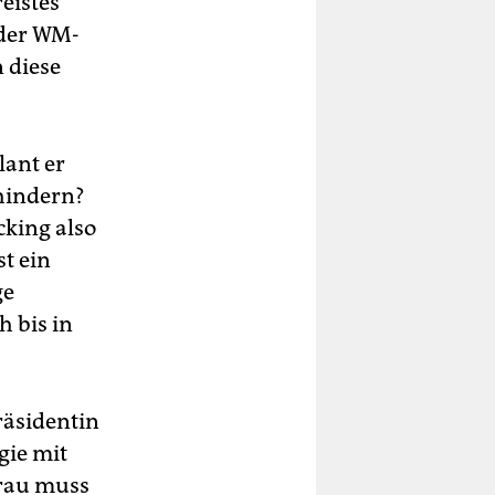
eistes
 der WM-
 diese
lant er
hindern?
cking also
st ein
ge
 bis in
räsidentin
gie mit
Frau muss