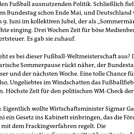
en Fußball ausnutzenden Politik. Schließlich fiel
im Bundestag schon Ende Mai, und Deutschland 
m 9. Juni im kollektiven Jubel, der als „Sommermä
chte einging. Drei Wochen Zeit für böse Medienbe
rtsteuer. Es gab sie zuhauf.
eht es bei dieser Fußball-Weltmeisterschaft aus? 
rische Sommerpause rückt näher, der Bundestag
eser und der nächsten Woche. Eine tolle Chance fü
also, Ungeliebtes im Windschatten das Fußballfieb
n. Höchste Zeit für den politischen WM-Check der 
:
Eigentlich wollte Wirtschaftsminister Sigmar Ga
ni ein Gesetz ins Kabinett einbringen, das die Fö
 mit dem Frackingverfahren regelt. Die