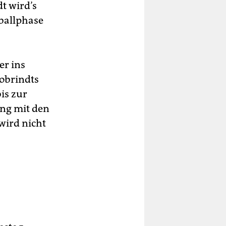
t wird’s
ballphase
er ins
Dobrindts
is zur
ng mit den
wird nicht