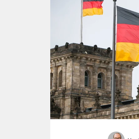
berlin
nord
wahrheit
verlag
verlag
veranstaltungen
shop
fragen & hilfe
unterstützen
abo
genossenschaft