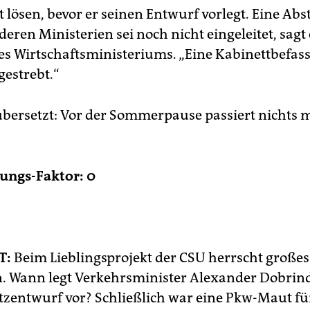
st lösen, bevor er seinen Entwurf vorlegt. Eine A
eren Ministerien sei noch nicht eingeleitet, sagt 
es Wirtschaftsministeriums. „Eine Kabinettbefas
gestrebt.“
übersetzt: Vor der Sommerpause passiert nichts m
ungs-Faktor: 0
T:
Beim Lieblingsprojekt der CSU herrscht großes
n. Wann legt Verkehrsminister Alexander Dobrind
tzentwurf vor? Schließlich war eine Pkw-Maut fü