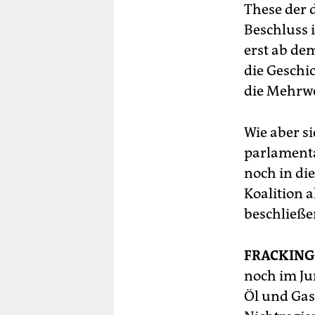
These der d
Beschluss 
erst ab de
die Geschi
die Mehrwe
Wie aber si
parlamenta
noch in di
Koalition 
beschließe
FRACKING
noch im Ju
Öl und Gas