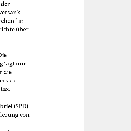
 der
versank
rchen“ in
richte über
Die
 tagt nur
r die
ers zu
taz.
briel (SPD)
rderung von