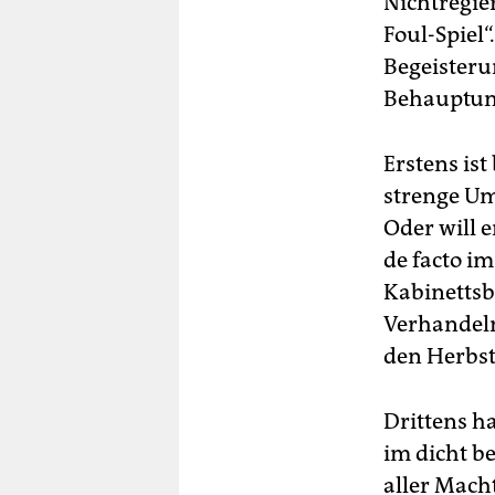
Nichtregie
Foul-Spiel
Begeisteru
Behauptung
Erstens ist
strenge Um
Oder will 
de facto im
Kabinettsb
Verhandeln
den Herbst
Drittens h
im dicht b
aller Mach