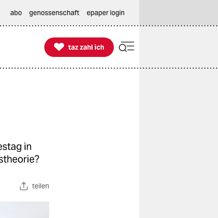
abo
genossenschaft
epaper login

taz zahl ich
taz zahl ich
stag in
stheorie?
teilen