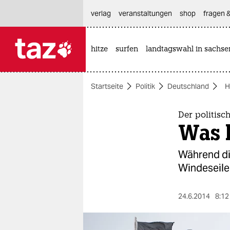
hautnavigation anspringen
hauptinhalt anspringen
footer anspringen
verlag
veranstaltungen
shop
fragen &
hitze
surfen
landtagswahl in sachse

taz zahl ich
taz zahl ich
Startseite
Politik
Deutschland
H
themen
politik
Der politis
Was l
öko
Während di
gesellschaft
Windeseile
kultur
24.6.2014
8:12
sport