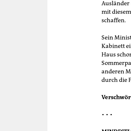
Ausländer 
mit diesem
schaffen.
Sein Minis
Kabinett e
Haus schon
Sommerpau
anderen Mi
durch die 
Verschwör
•
• •