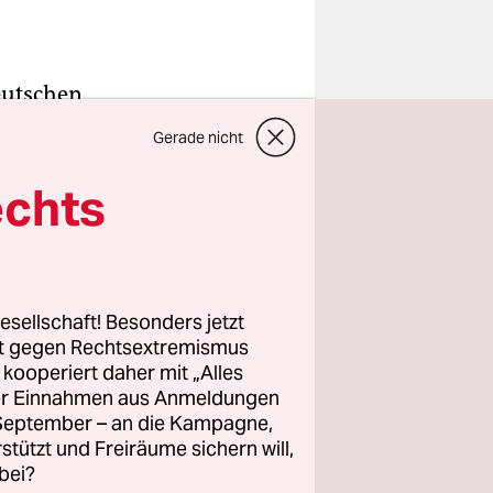
Deutschen
und die
Gerade nicht
öse Dinge.
svorhaben
echts
. Wahrheit
esellschaft! Besonders jetzt
rt gegen Rechtsextremismus
6. Ein
z kooperiert daher mit „Alles
n. Welcher
ller Einnahmen aus Anmeldungen
 schwarz-
. September – an die Kampagne,
rstützt und Freiräume sichern will,
bei?