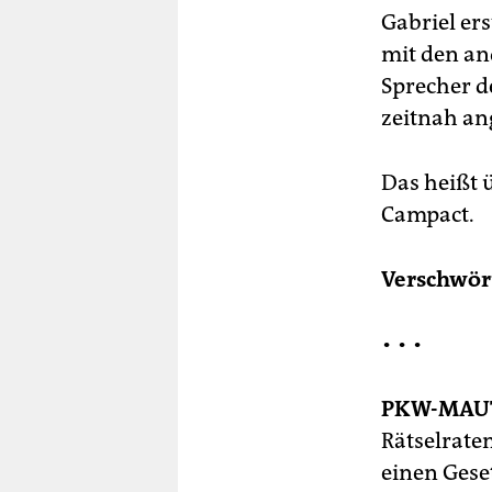
Gabriel er
mit den and
Sprecher d
zeitnah an
Das heißt 
Campact.
Verschwör
•
• •
PKW-MAU
Rätselrate
einen Gese