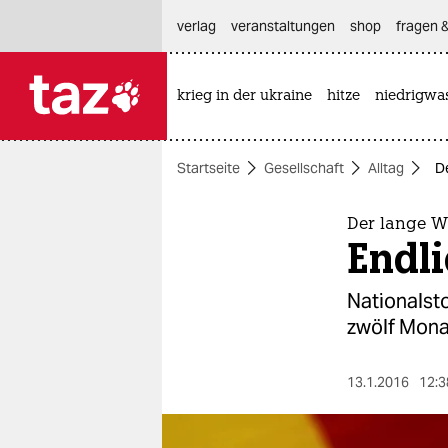
hautnavigation anspringen
hauptinhalt anspringen
footer anspringen
verlag
veranstaltungen
shop
fragen &
krieg in der ukraine
hitze
niedrigwa

taz zahl ich
taz zahl ich
Startseite
Gesellschaft
Alltag
D
themen
politik
Der lange W
Endli
öko
Nationalsto
gesellschaft
zwölf Mona
kultur
13.1.2016
12:3
sport