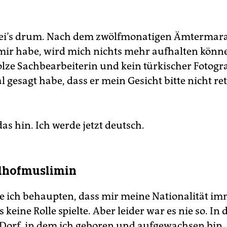
sei’s drum. Nach dem zwölfmonatigen Ämtermar
 mir habe, wird mich nichts mehr aufhalten könn
olze Sachbearbeiterin und kein türkischer Fotogra
 gesagt habe, dass er mein Gesicht bitte nicht re
das hin. Ich werde jetzt deutsch.
lhofmuslimin
 ich behaupten, dass mir meine Nationalität im
s keine Rolle spielte. Aber leider war es nie so. In
Dorf, in dem ich geboren und aufgewachsen bin,