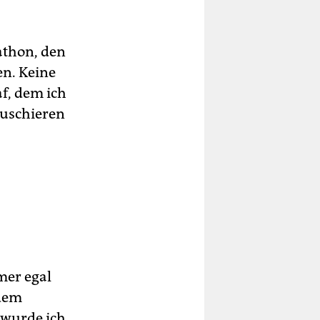
athon, den
en. Keine
f, dem ich
tuschieren
mer egal
 dem
 wurde ich