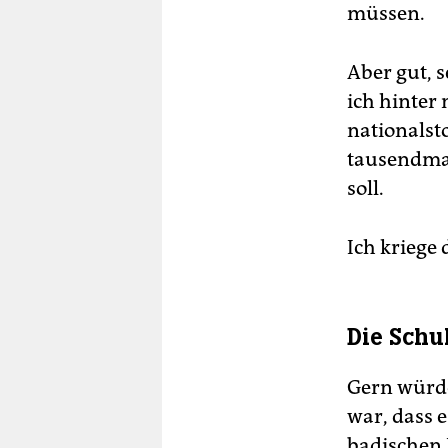
müssen.
Aber gut, 
ich hinter
nationalst
tausendmal
soll.
Ich kriege 
Die Schu
Gern würde
war, dass e
badischen 