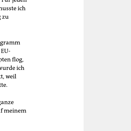
usste ich
g zu
rogramm
 EU-
ten flog,
 wurde ich
, weil
te.
ganze
auf meinem