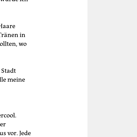
 Haare
Tränen in
llten, wo
 Stadt
lle meine
rcool.
er
s vor. Jede