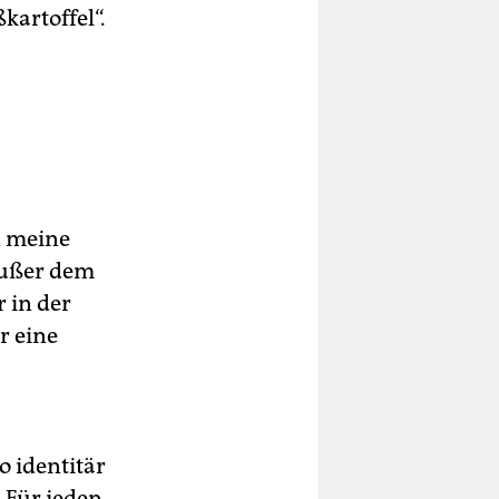
kartoffel“.
n meine
außer dem
 in der
r eine
o identitär
 Für jeden