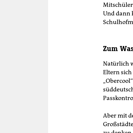
Mitschüleri
Und dann k
Schulhofmu
Zum Was
Natürlich 
Eltern sic
„Obercool“
süddeutsch
Passkontro
Aber mit 
Großstädte,
zu denken,