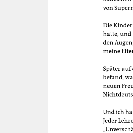
von Superma
Die Kinder
hatte, und
den Augen,
meine Elt
Später auf
befand, wa
neuen Fre
Nichtdeuts
Und ich ha
Jeder Lehr
„Unverschä