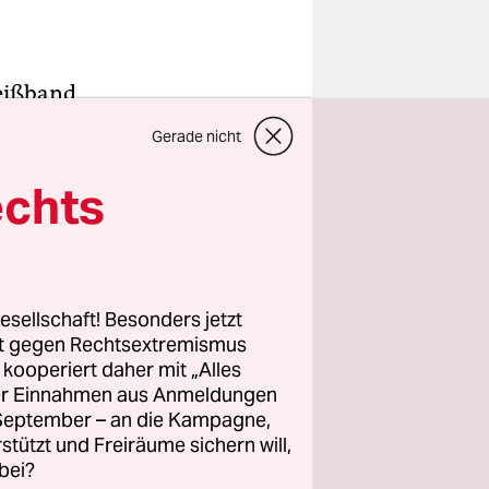
weißband
.30 Uhr,
Gerade nicht
 passieren
em grauen
echts
utachtet
deutschen
esellschaft! Besonders jetzt
rt gegen Rechtsextremismus
, ich
z kooperiert daher mit „Alles
er aus, das
ller Einnahmen aus Anmeldungen
ieder.“
. September – an die Kampagne,
rstützt und Freiräume sichern will,
bei?