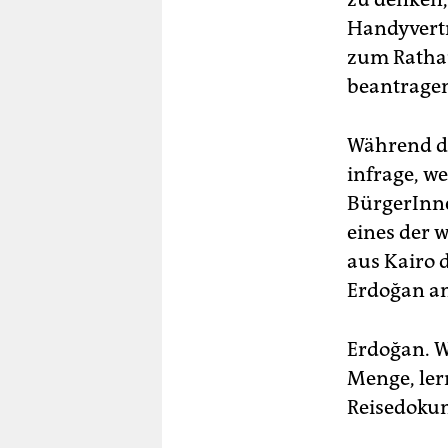
Handyvert
zum Rathau
beantrage
Während d
infrage, we
BürgerInne
eines der 
aus Kairo 
Erdoğan am
Erdoğan. W
Menge, ler
Reisedokum