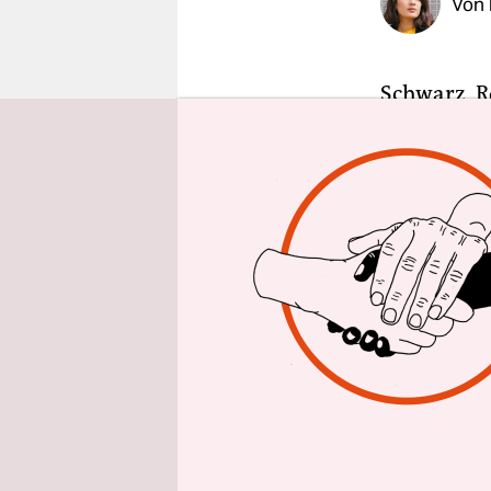
Von
epaper login
Schwarz, R
am Armgele
keine WM-Sa
muss, um a
Polsterstu
Sie blätte
das biomet
Perso ziere
grinse bra
geht nicht