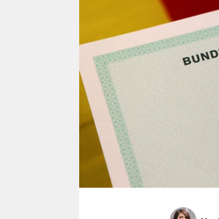
berlin
nord
wahrheit
verlag
verlag
veranstaltungen
shop
fragen & hilfe
unterstützen
abo
genossenschaft