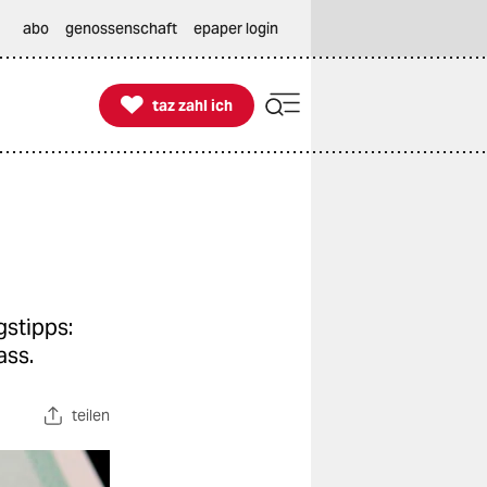
abo
genossenschaft
epaper login

taz zahl ich
taz zahl ich
gstipps:
ass.
teilen