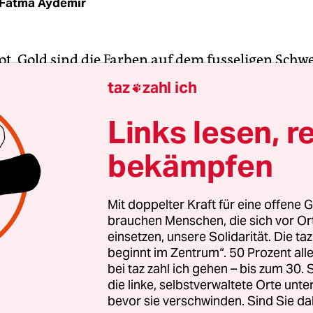
Fatma Aydemir
ot, Gold sind die Farben auf dem fusseligen Sch
nk meiner Sachbearbeiterin. Es ist November, 8
taz
zahl ich

ison, und es die letzte Sachbearbeiterin, die ich
n mein Ziel zu gelangen. Ich sitze nervös auf d
Links lesen, r
hl des Bürgeramts Berlin-Neukölln.
bekämpfen
rt mit Acrylfingernägeln durch meine Papiere, beg
rische Foto, das hoffentlich bald meinen ersten 
Mit doppelter Kraft für eine offene G
brauchen Menschen, die sich vor O
n wird. Dann wirft sie mir einen strengen Blick zu
einsetzen, unsere Solidarität. Die ta
v zurück. „Auf dem Foto sehen Sie zehn Jahre jüng
beginnt im Zentrum“. 50 Prozent a
. Machen Sie ein neues und kommen Sie morgen w
bei taz zahl ich gehen – bis zum 30
die linke, selbstverwaltete Orte unte
bevor sie verschwinden. Sind Sie da