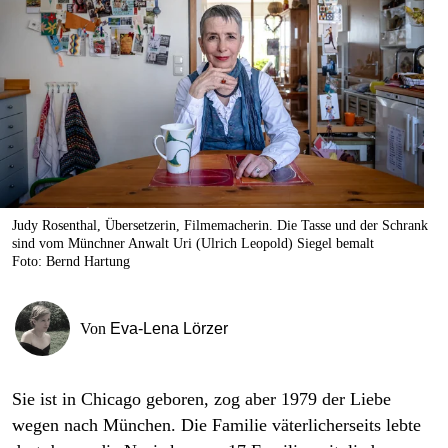
berlin
nord
wahrheit
verlag
verlag
veranstaltungen
Judy Rosenthal, Übersetzerin, Filmemacherin. Die Tasse und der Schrank
sind vom Münchner Anwalt Uri (Ulrich Leopold) Siegel bemalt
shop
Foto: Bernd Hartung
fragen & hilfe
Von
Eva-Lena Lörzer
unterstützen
abo
Sie ist in Chicago geboren, zog aber 1979 der Liebe
genossenschaft
wegen nach München. Die Familie väterlicherseits lebte