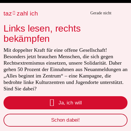
Fragen & Hilfe
taz
zahl ich

Gerade nicht
Links lesen, rechts
Feedback
bekämpfen
Aboservice
Mit doppelter Kraft für eine offene Gesellschaft!
Besonders jetzt brauchen Menschen, die sich gegen
ePaper Login
Rechtsextremismus einsetzen, unsere Solidarität. Daher
gehen 50 Prozent der Einnahmen aus Neuanmeldungen an
Downloads für Abonnierende
„Alles beginnt im Zentrum“ – eine Kampagne, die
bedrohte linke Kulturzentren und Jugendorte unterstützt.
Sind Sie dabei?
© 2026 taz Verlags und Vertriebs GmbH

Ja, ich will
Alle Rechte vorbehalten. Bei rechtlichen Fragen oder für Genehmigungen
wenden Sie sich bitte an
lizenzen@taz.de
Schon dabei!
Feedback
Redaktionsstatut
Kommune-Richtlinien
KI-Leitlinie