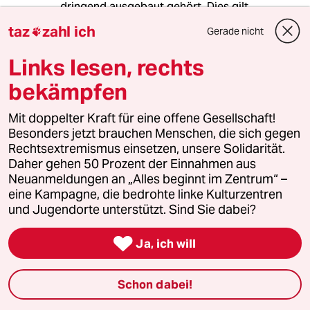
dringend ausgebaut gehört. Dies gilt
insbesondere für Handel und Vertrieb von
taz
zahl ich
Gerade nicht

Handfeuerwaffen.
Links lesen, rechts
Einziger Haken:
Ganz Schlaue fragen womöglich, wozu der
bekämpfen
Staat eigentlich noch flächendeckend abhören
muss, wenn der Bürger sich letztlich doch
Mit doppelter Kraft für eine offene Gesellschaft!
alleine schützen und wehren soll?
Besonders jetzt brauchen Menschen, die sich gegen
Rechtsextremismus einsetzen, unsere Solidarität.
Daher gehen 50 Prozent der Einnahmen aus
meistkommentiert
Neuanmeldungen an „Alles beginnt im Zentrum“ –
eine Kampagne, die bedrohte linke Kulturzentren
und Jugendorte unterstützt. Sind Sie dabei?
1
Krise der Demokratie
AfD-Wählen als Triebabfuhr

Ja, ich will
Schon dabei!
2
Streit um Rente mit 63