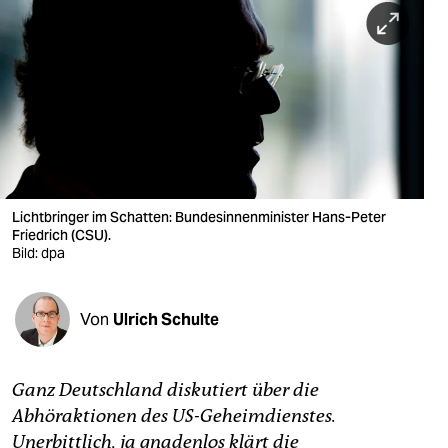
berlin
nord
wahrheit
verlag
verlag
veranstaltungen
Lichtbringer im Schatten: Bundesinnenminister Hans-Peter
Friedrich (CSU).
shop
Bild: dpa
fragen & hilfe
Von
Ulrich Schulte
unterstützen
abo
Ganz Deutschland diskutiert über die
genossenschaft
Abhöraktionen des US-Geheimdienstes.
Unerbittlich, ja gnadenlos klärt die