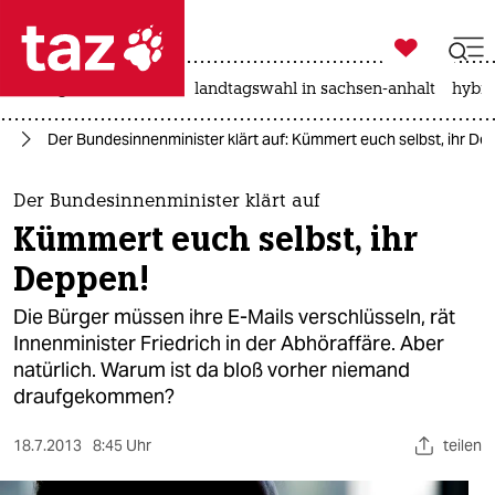

taz zahl ich
niedrigwasser
rente
landtagswahl in sachsen-anhalt
hybri

taz zahl ich
ng
Der Bundesinnenminister klärt auf: Kümmert euch selbst, ihr De
taz zahl ich
themen
Der Bundesinnenminister klärt auf
Kümmert euch selbst, ihr
politik
Deppen!
öko
Die Bürger müssen ihre E-Mails verschlüsseln, rät
Innenminister Friedrich in der Abhöraffäre. Aber
gesellschaft
natürlich. Warum ist da bloß vorher niemand
draufgekommen?
kultur
sport
18.7.2013
8:45 Uhr
teilen