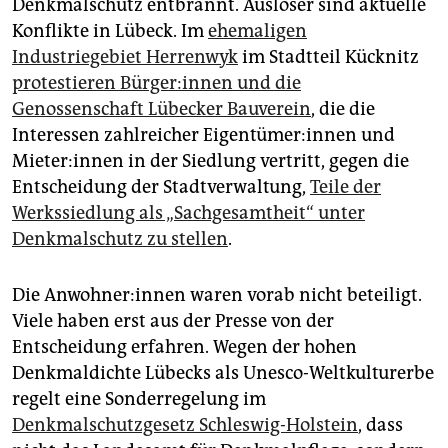
epaper login
Denkmalschutz entbrannt. Auslöser sind aktuelle
Konflikte in Lübeck. Im
ehemaligen
Industriegebiet Herrenwyk
im Stadtteil Kücknitz
protestieren Bür­ge­r:in­nen und die
Genossenschaft Lübecker Bauverein
, die die
Interessen zahlreicher Ei­gen­tü­me­r:in­nen und
Mie­te­r:in­nen in der Siedlung vertritt, gegen die
Entscheidung der Stadtverwaltung,
Teile der
Werkssiedlung als „Sachgesamtheit“ unter
Denkmalschutz zu stellen
.
Die An­woh­ne­r:in­nen waren vorab nicht beteiligt.
Viele haben erst aus der Presse von der
Entscheidung erfahren. Wegen der hohen
Denkmaldichte Lübecks als Unesco-Weltkulturerbe
regelt eine Sonderregelung im
Denkmalschutzgesetz Schleswig-Holstein
, dass