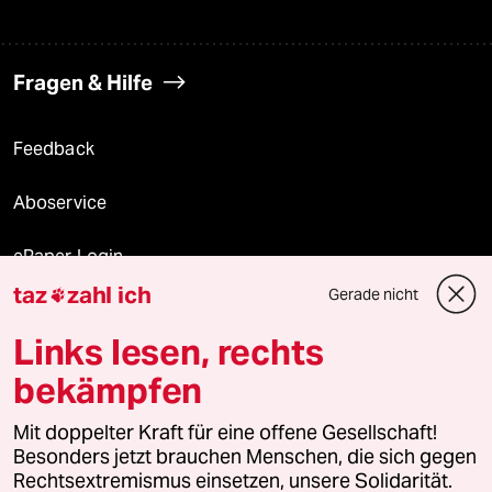
Fragen & Hilfe
Feedback
Aboservice
ePaper Login
taz
zahl ich
Gerade nicht

Downloads für Abonnierende
Links lesen, rechts
bekämpfen
© 2026 taz Verlags und Vertriebs GmbH
Alle Rechte vorbehalten. Bei rechtlichen Fragen oder für Genehmigungen
Mit doppelter Kraft für eine offene Gesellschaft!
wenden Sie sich bitte an
lizenzen@taz.de
Besonders jetzt brauchen Menschen, die sich gegen
Rechtsextremismus einsetzen, unsere Solidarität.