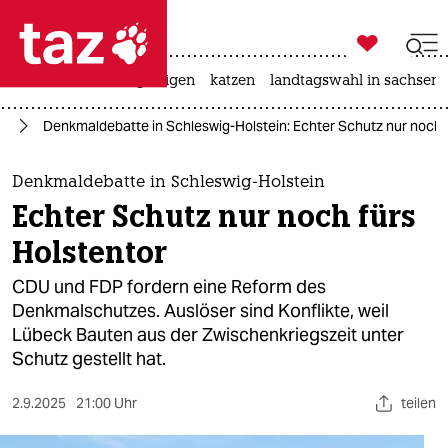

taz zahl ich
ceuta
hitze
bergsteigen
katzen
landtagswahl in sachsen-

taz zahl ich
rd
Denkmaldebatte in Schleswig-Holstein: Echter Schutz nur noch 
taz zahl ich
themen
Denkmaldebatte in Schleswig-Holstein
Echter Schutz nur noch fürs
politik
Holstentor
öko
CDU und FDP fordern eine Reform des
Denkmalschutzes. Auslöser sind Konflikte, weil
gesellschaft
Lübeck Bauten aus der Zwischenkriegszeit unter
Schutz gestellt hat.
kultur
sport
2.9.2025
21:00 Uhr
teilen