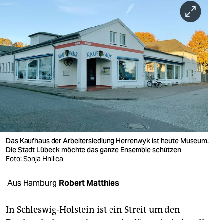
berlin
nord
wahrheit
verlag
verlag
veranstaltungen
shop
Das Kaufhaus der Arbeitersiedlung Herrenwyk ist heute Museum.
fragen & hilfe
Die Stadt Lübeck möchte das ganze Ensemble schützen
Foto: Sonja Hnilica
unterstützen
Aus Hamburg
Robert Matthies
abo
genossenschaft
In Schleswig-Holstein ist ein Streit um den