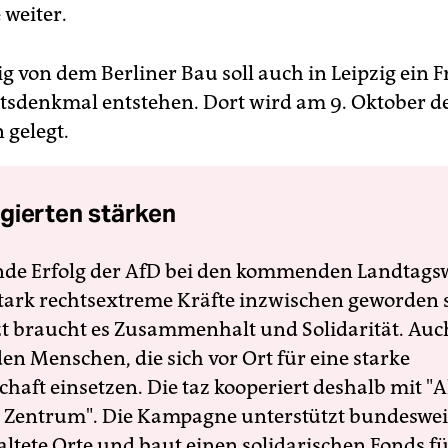
 weiter.
 von dem Berliner Bau soll auch in Leipzig ein Fr
tsdenkmal entstehen. Dort wird am 9. Oktober d
 gelegt.
gierten stärken
nde Erfolg der AfD bei den kommenden Landtags
 stark rechtsextreme Kräfte inzwischen geworden 
zt braucht es Zusammenhalt und Solidarität. Auc
en Menschen, die sich vor Ort für eine starke
schaft einsetzen. Die taz kooperiert deshalb mit "A
 Zentrum". Die Kampagne unterstützt bundesweit
altete Orte und baut einen solidarischen Fonds f