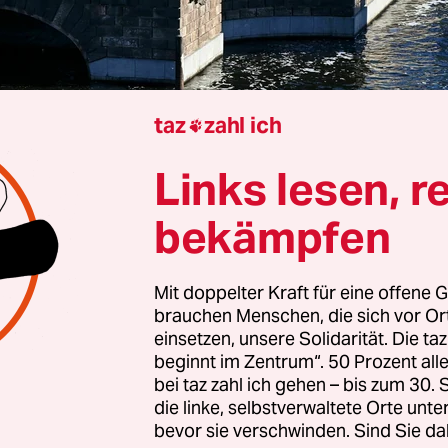
taz
zahl ich

 zwei Jahrzehnte nach dem Beschluss für ein
Links lesen, r
kmal in Berlin ist eine Fertigstellung nicht in Si
olvenz beteiligter Firmen. Kulturstaatsminister W
bekämpfen
ne, über „mögliche Optionen des weiteren Vorge
Deutschen Bundestag zu berichten“, sagte eine S
Mit doppelter Kraft für eine offene G
ragten für Kultur und Medien auf Anfrage der D
brauchen Menschen, die sich vor O
ntur.
einsetzen, unsere Solidarität. Die ta
beginnt im Zentrum“. 50 Prozent a
bei taz zahl ich gehen – bis zum 30
nt zur Erinnerung an die friedliche Revolution
die linke, selbstverwaltete Orte unte
utsche Vereinigung war ursprünglich 2007 besch
bevor sie verschwinden. Sind Sie da
sollte eigentlich 2019 eröffnet werden. Geplant i