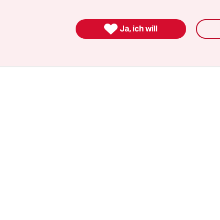
hbare Schale aus Stahl am nachgebauten Stadtsc

Ja, ich will