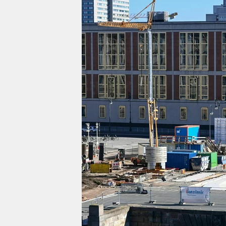
berlin
nord
wahrheit
verlag
verlag
veranstaltungen
shop
fragen & hilfe
unterstützen
abo
genossenschaft