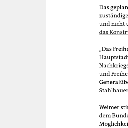
Das geplan
zuständige
und nicht
das Konstru
„Das Freih
Hauptstadt
Nachkriegs
und Freihe
Generalüb
Stahlbauer
Weimer sti
dem Bunde
Möglichkeit