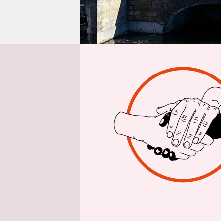
epaper login
dpa
| Fast
Einheitsden
ist die Ins
Weimer pla
Kürze dem 
des Beauft
Presse-Age
Das Monume
und die de
worden und 