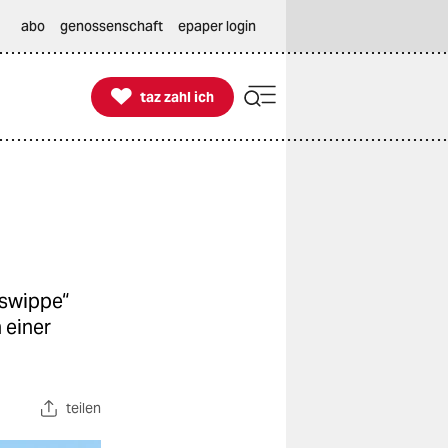
abo
genossenschaft
epaper login

taz zahl ich
taz zahl ich
tswippe“
 einer
teilen