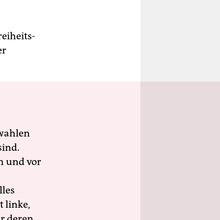
eiheits-
er
wahlen
sind.
h und vor
lles
 linke,
ür deren