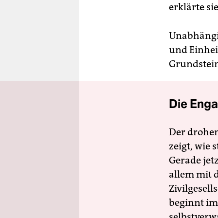
erklärte sie
Unabhängig
und Einhei
Grundstein
Die Enga
Der drohe
zeigt, wie
Gerade jet
allem mit d
Zivilgesell
beginnt im
selbstverw