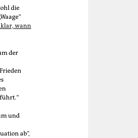
ohl die
 „Waage“
nklar, wann
rum der
 Frieden
es
en
führt.“
ium und
uation ab“,