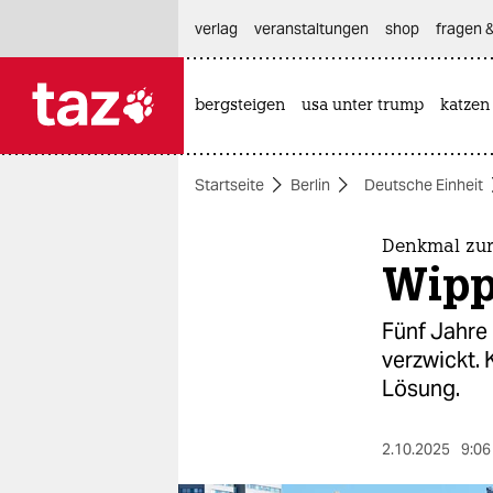
hautnavigation anspringen
hauptinhalt anspringen
footer anspringen
verlag
veranstaltungen
shop
fragen &
bergsteigen
usa unter trump
katzen

taz zahl ich
taz zahl ich
Startseite
Berlin
Deutsche Einheit
themen
politik
Denkmal zur
Wippe
öko
Fünf Jahre 
gesellschaft
verzwickt. 
Lösung.
kultur
sport
2.10.2025
9:06