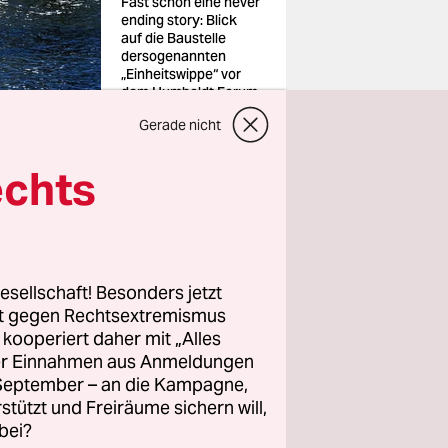
Fast schon eine never
ending story: Blick
auf die Baustelle
dersogenannten
„Einheitswippe“ vor
dem Humboldt Forum
Gerade nicht
echts
cht. Grund
olfram
hens in
precherin
esellschaft! Besonders jetzt
eutschen
rt gegen Rechtsextremismus
z kooperiert daher mit „Alles
ller Einnahmen aus Anmeldungen
. September – an die Kampagne,
 in der DDR
rstützt und Freiräume sichern will,
lossen
bei?
st eine