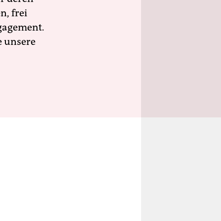
n, frei
ngagement.
e unsere