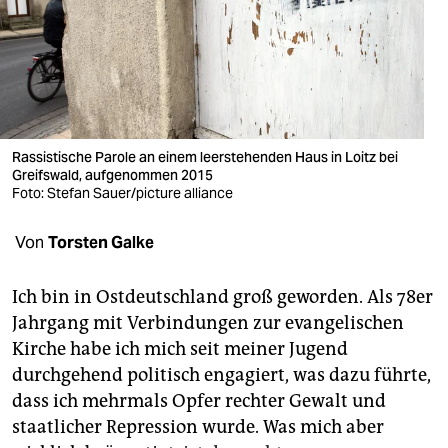
berlin
nord
wahrheit
verlag
Rassistische Parole an einem leerstehenden Haus in Loitz bei
Greifswald, aufgenommen 2015
verlag
Foto: Stefan Sauer/picture alliance
veranstaltungen
Von
Torsten Galke
shop
fragen & hilfe
Ich bin in Ostdeutschland groß geworden. Als 78er
Jahrgang mit Verbindungen zur evangelischen
unterstützen
Kirche habe ich mich seit meiner Jugend
durchgehend politisch engagiert, was dazu führte,
abo
dass ich mehrmals Opfer rechter Gewalt und
genossenschaft
staatlicher Repression wurde. Was mich aber