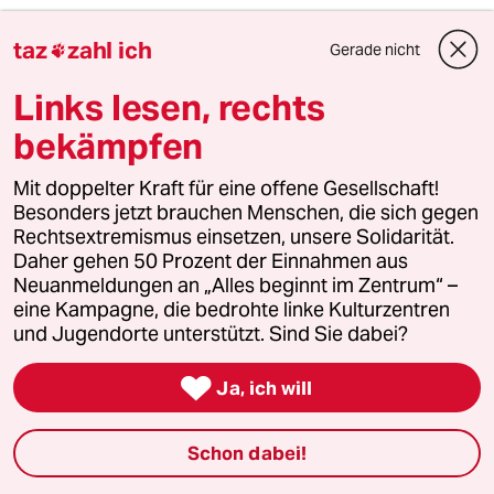
taz
zahl ich
Gerade nicht

Friedrich Spee
FS
12.02.2021
,
14:33 Uhr
Links lesen, rechts
Vielleicht sind wir Linken fast die Einzigen, die
bekämpfen
das Grundgesetz noch massiv verteidigen. Ich
glaube, dass Nachdenken über die Väter und
Mit doppelter Kraft für eine offene Gesellschaft!
Mütter des Grundgesetzes - Ihre Ziele, Ihre
Besonders jetzt brauchen Menschen, die sich gegen
Motive insbesondere auch Ihre historische
Rechtsextremismus einsetzen, unsere Solidarität.
Bildung - in unseren Schulen in den letzten
Daher gehen 50 Prozent der Einnahmen aus
fünfzig Jahren zu kurz gekommen ist.
Neuanmeldungen an „Alles beginnt im Zentrum“ –
eine Kampagne, die bedrohte linke Kulturzentren
Der Neoliberalismus führt zu einer Neid- und
und Jugendorte unterstützt. Sind Sie dabei?
Hass- Gesellschaft mit der Auflösung jeglichen
Gedankens an soziale Solidarität.

Ja, ich will
meistkommentiert
Schon dabei!