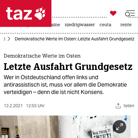

taz zahl ich
hitze
krieg in der ukraine
niedrigwasser
ceuta
rente

taz zahl ich
and
Demokratische Werte im Osten: Letzte Ausfahrt Grundgesetz
taz zahl ich
themen
Demokratische Werte im Osten
Letzte Ausfahrt Grundgesetz
politik
Wer in Ostdeutschland offen links und
öko
antirassistisch ist, muss vor allem die Demokratie
verteidigen – denn die ist nicht Konsens.
gesellschaft
12.2.2021
12:55 Uhr
teilen
kultur
sport