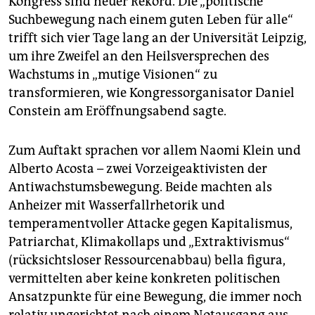
Kongress sind neuer Rekord. Die „politische
epaper login
Suchbewegung nach einem guten Leben für alle“
trifft sich vier Tage lang an der Universität Leipzig,
um ihre Zweifel an den Heilsversprechen des
Wachstums in „mutige Visionen“ zu
transformieren, wie Kongressorganisator Daniel
Constein am Eröffnungsabend sagte.
Zum Auftakt sprachen vor allem Naomi Klein und
Alberto Acosta – zwei Vorzeigeaktivisten der
Antiwachstumsbewegung. Beide machten als
Anheizer mit Wasserfallrhetorik und
temperamentvoller Attacke gegen Kapitalismus,
Patriarchat, Klimakollaps und „Extraktivismus“
(rücksichtsloser Ressourcenabbau) bella figura,
vermittelten aber keine konkreten politischen
Ansatzpunkte für eine Bewegung, die immer noch