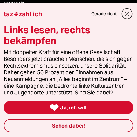
Wahrheit
taz
zahl ich
Gerade nicht

Links lesen, rechts
Themen
bekämpfen
Hitze
Mit doppelter Kraft für eine offene Gesellschaft!
Besonders jetzt brauchen Menschen, die sich gegen
Gewalt gegen Frauen
Rechtsextremismus einsetzen, unsere Solidarität.
Daher gehen 50 Prozent der Einnahmen aus
Neuanmeldungen an „Alles beginnt im Zentrum“ –
Nahost-Konflikt
eine Kampagne, die bedrohte linke Kulturzentren
und Jugendorte unterstützt. Sind Sie dabei?

Verlag
Ja, ich will
Schon dabei!
Aktuelles