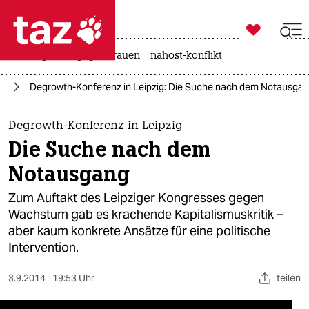

taz zahl ich
hitze
gewalt gegen frauen
nahost-konflikt

taz zahl ich
ie
Degrowth-Konferenz in Leipzig: Die Suche nach dem Notausga
taz zahl ich
themen
Degrowth-Konferenz in Leipzig
Die Suche nach dem
politik
Notausgang
öko
Zum Auftakt des Leipziger Kongresses gegen
Wachstum gab es krachende Kapitalismuskritik –
gesellschaft
aber kaum konkrete Ansätze für eine politische
Intervention.
kultur
sport
3.9.2014
19:53 Uhr
teilen