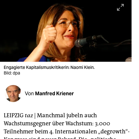
berlin
nord
wahrheit
verlag
verlag
veranstaltungen
Engagierte Kapitalismuskritikerin: Naomi Klein.
Bild: dpa
shop
fragen & hilfe
Von
Manfred Kriener
unterstützen
LEIPZIG
taz
|
Manchmal jubeln auch
abo
Wachstumsgegner über Wachstum: 3.000
genossenschaft
Teilnehmer beim 4. Internationalen „degrowth“-