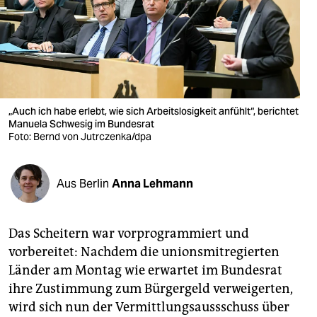
berlin
nord
wahrheit
verlag
„Auch ich habe erlebt, wie sich Arbeitslosigkeit anfühlt“, berichtet
verlag
Manuela Schwesig im Bundesrat
Foto: Bernd von Jutrczenka/dpa
veranstaltungen
shop
Aus Berlin
Anna Lehmann
fragen & hilfe
Das Scheitern war vorprogrammiert und
unterstützen
vorbereitet: Nachdem die unionsmitregierten
abo
Länder am Montag wie erwartet im Bundesrat
ihre Zustimmung zum Bürgergeld verweigerten,
genossenschaft
wird sich nun der Vermittlungsaussschuss über