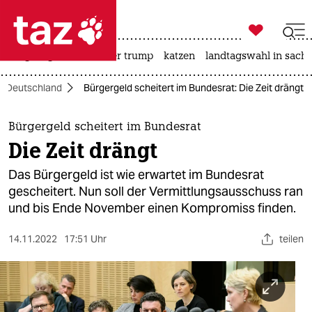

taz zahl ich
bergsteigen
usa unter trump
katzen
landtagswahl in sachs

taz zahl ich
Deutschland
Bürgergeld scheitert im Bundesrat: Die Zeit drängt
taz zahl ich
themen
Bürgergeld scheitert im Bundesrat
Die Zeit drängt
politik
Das Bürgergeld ist wie erwartet im Bundesrat
öko
gescheitert. Nun soll der Vermittlungsausschuss ran
und bis Ende November einen Kompromiss finden.
gesellschaft
14.11.2022
17:51 Uhr
teilen
kultur
sport