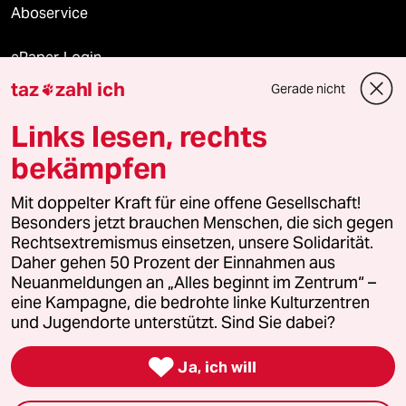
Aboservice
ePaper Login
taz
zahl ich
Gerade nicht

Downloads für Abonnierende
Links lesen, rechts
bekämpfen
© 2026 taz Verlags und Vertriebs GmbH
Alle Rechte vorbehalten. Bei rechtlichen Fragen oder für Genehmigungen
Mit doppelter Kraft für eine offene Gesellschaft!
wenden Sie sich bitte an
lizenzen@taz.de
Besonders jetzt brauchen Menschen, die sich gegen
Rechtsextremismus einsetzen, unsere Solidarität.
Daher gehen 50 Prozent der Einnahmen aus
Feedback
Redaktionsstatut
Kommune-Richtlinien
KI-
Neuanmeldungen an „Alles beginnt im Zentrum“ –
eine Kampagne, die bedrohte linke Kulturzentren
Leitlinie
Informant
Datenschutz
Impressum
AGB
und Jugendorte unterstützt. Sind Sie dabei?
Seitenwende
Einwilligungen widerrufen (Ads)

Ja, ich will