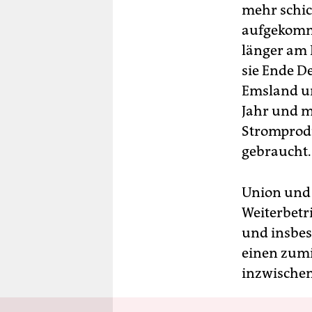
mehr schic
aufgekomme
länger am 
sie Ende D
Emsland u
Jahr und m
Stromprodu
gebraucht.
Union und 
Weiterbetr
und insbes
einen zumi
inzwischen