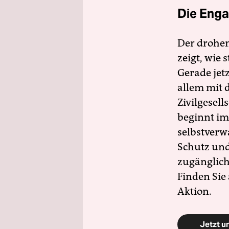
Die Enga
Der drohe
zeigt, wie
Gerade jet
allem mit d
Zivilgesell
beginnt im
selbstverw
Schutz und 
zugänglich
Finden Sie
Aktion.
Jetzt u