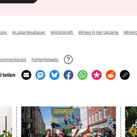
ture
#Luisa Neubauer
#Atomkraft
#Krieg in der Ukraine
#Energ
ommentieren
Fehlerhinweis
 teilen