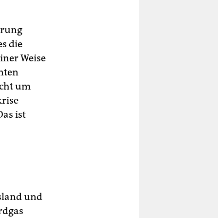
erung
es die
iner Weise
anten
icht um
krise
as ist
sland und
rdgas