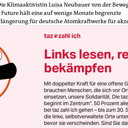
Die Klimaaktivistin Luisa Neubauer von der Bew
r Future hält eine auf wenige Monate begrenzte
rlängerung für deutsche Atomkraftwerke für akze
nnte Streckbetrieb mit alten Brennstäben
„wäre 
taz
zahl ich

m und keine grundlegende Weichenstellung“, sag
el
(Montagsausgabe). Darin sehe sie kein Problem
Links lesen, r
 bezweifle sie auch, dass eine solche Maßnahme i
ituation nütze.
bekämpfen
brauch durch den Weiterbetrieb der drei Reakto
Mit doppelter Kraft für eine offene G
ieb würde laut einer Studie um gerade einmal ein
brauchen Menschen, die sich vor O
gte Neubauer. „
Das könnte man auch durch
einsetzen, unsere Solidarität. Die ta
beginnt im Zentrum“. 50 Prozent a
armaßnahmen einfangen.
“
bei taz zahl ich gehen – bis zum 30
die linke, selbstverwaltete Orte unte
bevor sie verschwinden. Sind Sie da