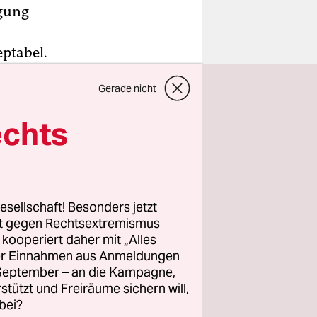
egung
ptabel.
ein
Gerade nicht
te sie dem
,
echts
n der
ren im
esellschaft! Besonders jetzt
 Prozent
rt gegen Rechtsextremismus
z kooperiert daher mit „Alles
ller Einnahmen aus Anmeldungen
. September – an die Kampagne,
rstützt und Freiräume sichern will,
bei?