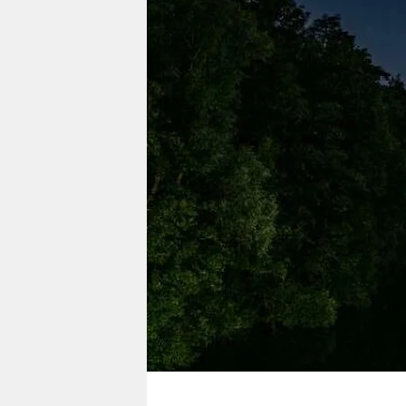
berlin
nord
wahrheit
verlag
verlag
veranstaltungen
shop
fragen & hilfe
unterstützen
abo
genossenschaft