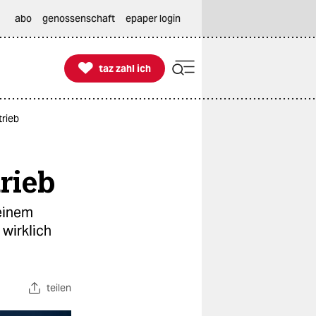
abo
genossenschaft
epaper login

taz zahl ich
taz zahl ich
trieb
rieb
 einem
 wirklich
teilen