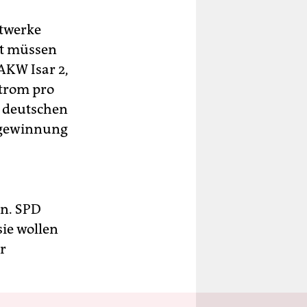
ftwerke
ht müssen
AKW Isar 2,
trom pro
r deutschen
egewinnung
en. SPD
ie wollen
r