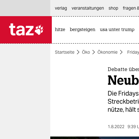
hautnavigation anspringen
hauptinhalt anspringen
footer anspringen
verlag
veranstaltungen
shop
fragen &
hitze
bergsteigen
usa unter trump

taz zahl ich
taz zahl ich
Startseite
Öko
Ökonomie
Frida
themen
politik
Debatte übe
Neuba
öko
Die Fridays
gesellschaft
Streckbetri
nütze, hält 
kultur
sport
1.8.2022
9:39 