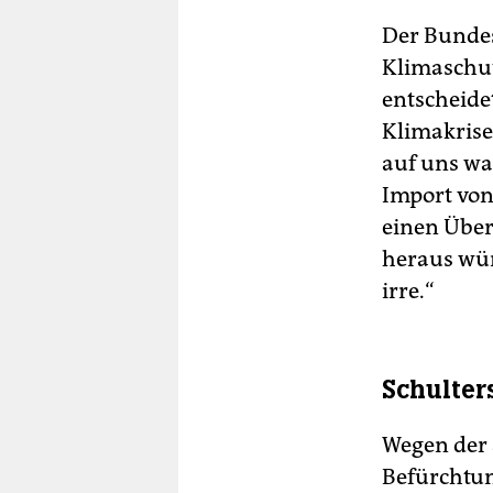
Der Bundes
Klimaschut
entscheidet
Klimakrise
auf uns war
Import von
einen Über
heraus wür
irre.“
Schulter
Wegen der 
Befürchtun