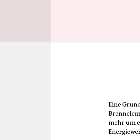
Eine Grund
Brenneleme
mehr um ei
Energiewen