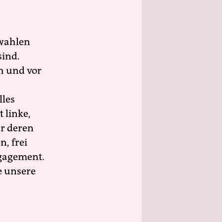
wahlen
sind.
h und vor
lles
 linke,
ür deren
n, frei
ngagement.
e unsere