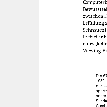
Computerbi
Bewusstsei
zwischen 
Erfüllung z
Sehnsucht 
Freizeitinh
eines „kol
Viewing-Be
Der 67
1989 l
den U
sport
andere
Suhrka
Gumbr