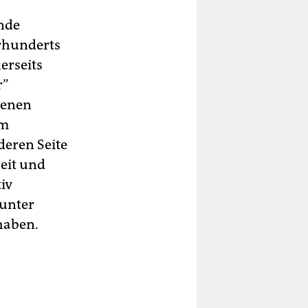
ende
hrhunderts
erseits
r”
jenen
um
deren Seite
zeit und
iv
 unter
haben.