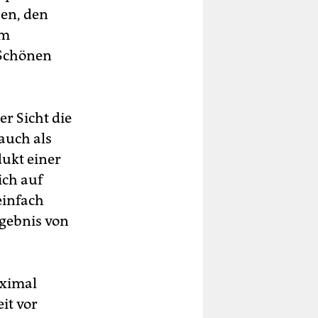
sen, den
rm
 Schönen
er Sicht die
auch als
ukt einer
ich auf
einfach
rgebnis von
aximal
it vor