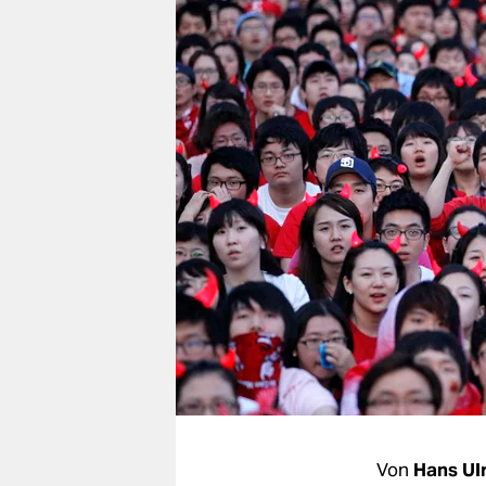
berlin
nord
wahrheit
verlag
verlag
veranstaltungen
shop
fragen & hilfe
unterstützen
abo
genossenschaft
Von
Hans Ul