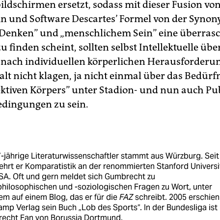
ldschirmen ersetzt, sodass mit dieser Fusion vo
n und Software Descartes’ Formel von der Synon
„Denken” und „menschlichem Sein” eine überras
u finden scheint, sollten selbst Intellektuelle über
nach individuellen körperlichen Herausforderun
alt nicht klagen, ja nicht einmal über das Bedürfn
lektiven Körpers” unter Stadion- und nun auch Pub
dingungen zu sein.
-jährige Literaturwissenschaftler stammt aus Würzburg. Seit
ehrt er Komparatistik an der renommierten Stanford Universi
SA. Oft und gern meldet sich Gumbrecht zu
philosophischen und -soziologischen Fragen zu Wort, unter
m auf einem Blog, das er für die
FAZ
schreibt. 2005 erschien
mp Verlag sein Buch „Lob des Sports“. In der Bundesliga ist
echt Fan von Borussia Dortmund.