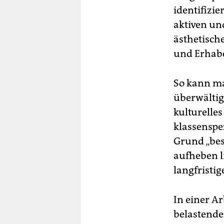
identifizie
aktiven un
ästhetisch
und Erhabe
So kann man
überwältig
kulturelle
klassenspe
Grund „bes
aufheben li
langfrist
In einer A
belastende