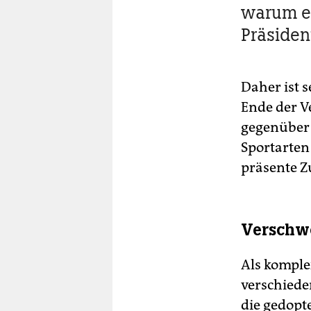
warum er
Präsiden
Daher ist 
Ende der V
gegenüber 
Sportarten
präsente Z
Verschw
Als komple
verschiede
die gedopt