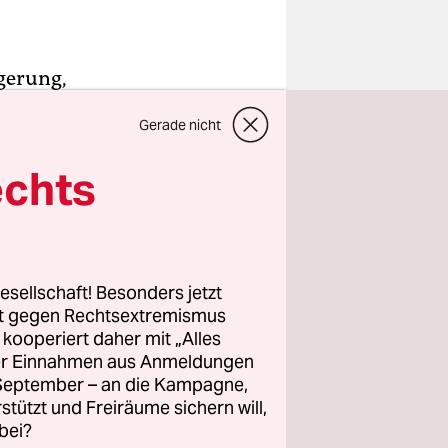
gerung,
lschaft
Gerade nicht
echts
n Eindruck
müsse in
ist aber
dert zu
esellschaft! Besonders jetzt
urde,
rt gegen Rechtsextremismus
z kooperiert daher mit „Alles
rgangenheit
ller Einnahmen aus Anmeldungen
änkung auf
. September – an die Kampagne,
rstützt und Freiräume sichern will,
bei?