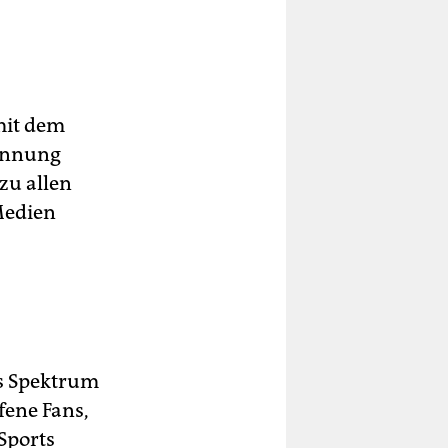
mit dem
pannung
zu allen
Medien
es Spektrum
fene Fans,
Sports