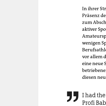
In ihrer St
Präsenz de
zum Absch
aktiver Sp
Amateurspo
wenigen Sp
Berufsathl
vor allem d
eine neue 
betriebenen
diesen neu
I had th

Profi Bab