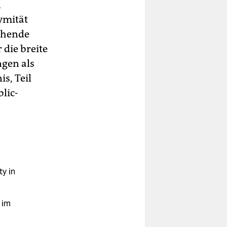
n
ymität
chende
 die breite
gen als
is, Teil
lic-
ty in
 im