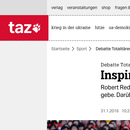
hautnavigation anspringen
hauptinhalt anspringen
footer anspringen
verlag
veranstaltungen
shop
fragen &
krieg in der ukraine
hitze
us-demokr

taz zahl ich
taz zahl ich
Startseite
Sport
Debatte Totalitärer
themen
politik
Debatte Tota
Inspi
öko
Robert Rede
gesellschaft
gebe. Darüb
kultur
31.1.2016
10:2
sport