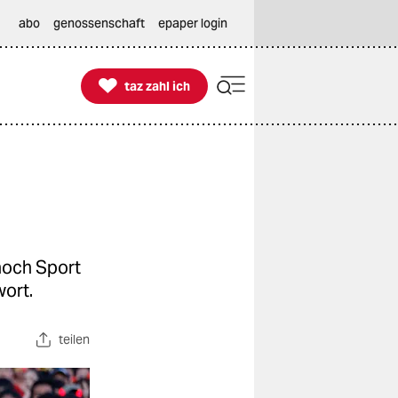
abo
genossenschaft
epaper login

taz zahl ich
taz zahl ich
noch Sport
wort.
teilen