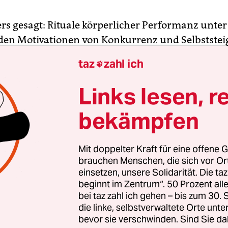
ers gesagt: Rituale körperlicher Performanz unter
nden Motivationen von Konkurrenz und Selbststei
ie so breiten und prominenten Raum in der Gesel
taz
zahl ich

n wie heute – und die Tendenz ist steigend.
Links lesen, r
e das Wissen von den panhellenischen Spielen de
bekämpfen
, der Ursprung und frühe Höhepunkt des Sports 
n griechischen Kultur gelegen haben. Inzwischen 
eworden, dass er erst seit dem frühen 20. Jahrhun
Mit doppelter Kraft für eine offene G
mtgesellschaftlichen und globalen Phänomen w
brauchen Menschen, die sich vor O
einsetzen, unsere Solidarität. Die ta
ine Präsenz in verschiedenen Kontexten der Ve
beginnt im Zentrum“. 50 Prozent a
rekär war, etwa in der mittelalterlichen Beschr
bei taz zahl ich gehen – bis zum 30
ratische Privileg der Jagd.
die linke, selbstverwaltete Orte unte
bevor sie verschwinden. Sind Sie da