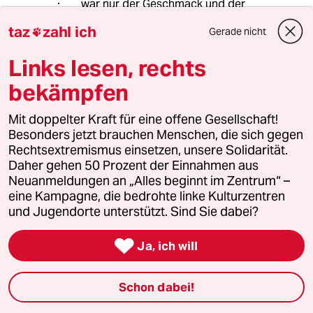
war nur der Geschmack und der
Zwang. Erst als Erwachsene spühre
taz
zahl ich
Gerade nicht

ich Ekel. Ich denke nicht, dass ich
dem Rosenkohl die Schuld geben
Links lesen, rechts
muss oder Menschen die Rosenkohl
essen, sondern den "Spielregeln" die
bekämpfen
für mich als Kind nachteilig ausgelegt
wurden. Ich war immer ein
Mit doppelter Kraft für eine offene Gesellschaft!
neugieriges Kind und habe gerne
Besonders jetzt brauchen Menschen, die sich gegen
neues ausprobiert, bis an diesem
Rechtsextremismus einsetzen, unsere Solidarität.
Tag. Seit dem esse ich gar keinen
Daher gehen 50 Prozent der Einnahmen aus
Kohl mehr.
Neuanmeldungen an „Alles beginnt im Zentrum“ –
eine Kampagne, die bedrohte linke Kulturzentren
Was die Sexualität angeht, müssen
und Jugendorte unterstützt. Sind Sie dabei?
sie zwischen der Kindlichen
Sexualität und der von Erwachsenen

Ja, ich will
strikt unterscheiden. Die erwachsene
ist sehr auf die Geschlechtsteile und
die Fortpflanzung ausrichtet,
Schon dabei!
wohingegen Kinder unter Sexualität
eher etwas unbekanntes verstehen,