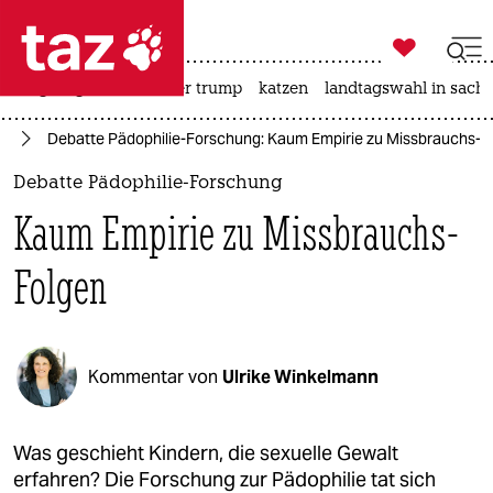

taz zahl ich
bergsteigen
usa unter trump
katzen
landtagswahl in sachs

taz zahl ich
te
Debatte Pädophilie-Forschung: Kaum Empirie zu Missbrauchs-F
taz zahl ich
Debatte Pädophilie-Forschung
themen
Kaum Empirie zu Missbrauchs-
politik
Folgen
öko
gesellschaft
Kommentar von
Ulrike Winkelmann
kultur
sport
Was geschieht Kindern, die sexuelle Gewalt
erfahren? Die Forschung zur Pädophilie tat sich