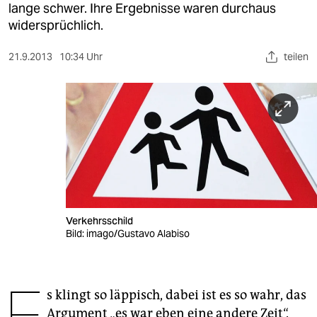
berlin
lange schwer. Ihre Ergebnisse waren durchaus
widersprüchlich.
nord
21.9.2013
10:34 Uhr
teilen
wahrheit
verlag
verlag
veranstaltungen
shop
fragen & hilfe
Verkehrsschild
unterstützen
Bild: imago/Gustavo Alabiso
abo
E
genossenschaft
s klingt so läppisch, dabei ist es so wahr, das
Argument „es war eben eine andere Zeit“.