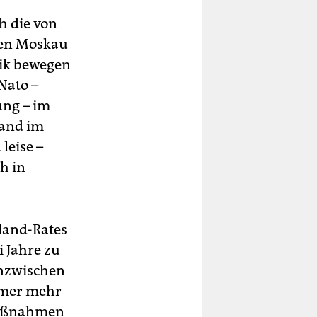
h die von
gen Moskau
tik bewegen
 Nato –
ung – im
land im
leise –
h in
sland-Rates
i Jahre zu
inzwischen
immer mehr
 Maßnahmen