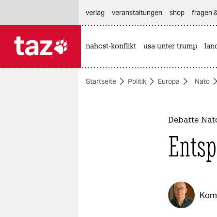
hautnavigation anspringen
hauptinhalt anspringen
footer anspringen
verlag
veranstaltungen
shop
fragen &
nahost-konflikt
usa unter trump
lan

taz zahl ich
taz zahl ich
Startseite
Politik
Europa
Nato
themen
politik
Debatte Nato
öko
Entsp
gesellschaft
kultur
Kom
sport