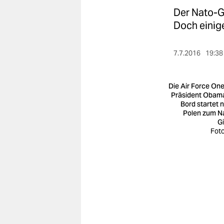
berlin
Der Nato-G
nord
Doch einige
wahrheit
7.7.2016
19:38
verlag
Die Air Force One
verlag
Präsident Obam
Bord startet 
veranstaltungen
Polen zum N
Gi
shop
Foto
fragen & hilfe
unterstützen
abo
genossenschaft