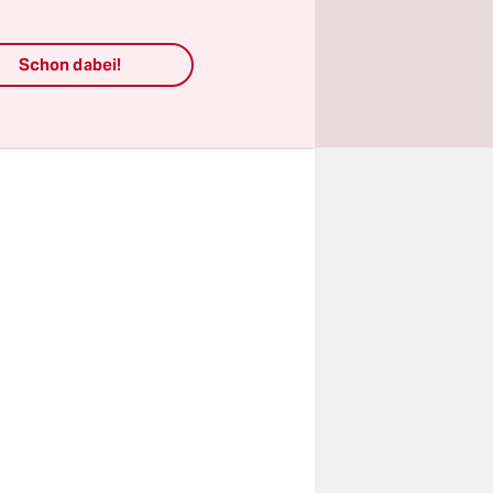
 Verlegung
Schon dabei!
steuropa.