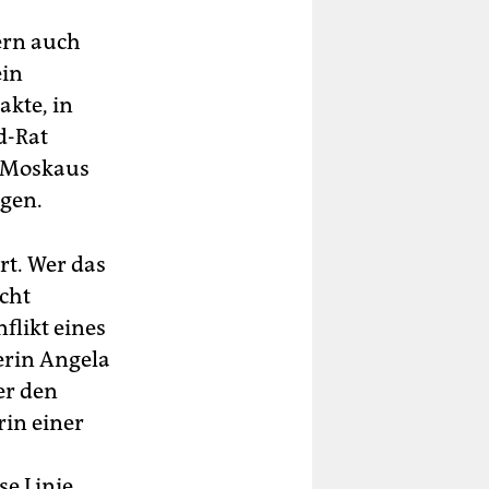
ern auch
ein
akte, in
d-Rat
o Moskaus
igen.
rt. Wer das
icht
flikt eines
erin Angela
er den
rin einer
se Linie