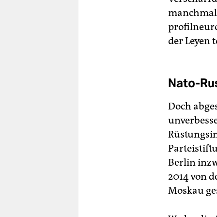
manchmal 
profilneur
der Leyen t
Nato-Ru
Doch abges
unverbesse
Rüstungsin
Parteistif
Berlin inz
2014 von d
Moskau gesc