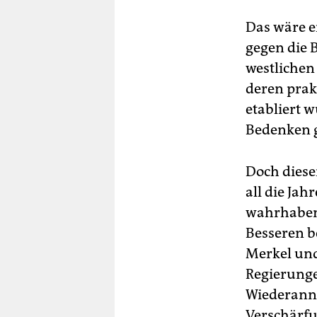
Das wäre e
gegen die 
westlichen
deren prak
etabliert 
Bedenken g
Doch diese
all die Jah
wahrhaben 
Besseren b
Merkel und
Regierunge
Wiederann
Verschärfu