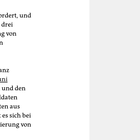
fordert, und
 drei
ng von
n
ianz
uni
n und den
oldaten
ten aus
es sich bei
ierung von