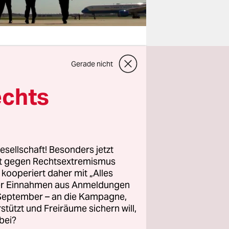
Gerade nicht
echts
rnative
chau. Die
erschärfung
gen Gipfel
esellschaft! Besonders jetzt
rt gegen Rechtsextremismus
z kooperiert daher mit „Alles
Staaten die
ller Einnahmen aus Anmeldungen
 Soldaten
. September – an die Kampagne,
rstützt und Freiräume sichern will,
 Bedrohung
bei?
aten