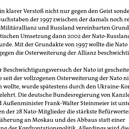
in klarer Verstoß nicht nur gegen den Geist sond
Buchstaben der 1997 zwischen der damals noch r
 Militärallianz und Russland vereinbarten Grund
tischen Umsetzung dann 2002 der Nato-Russlan
wurde. Mit der Grundakte von 1997 wollte die Nat
egen die Osterweiterung der Allianz beschwicht
r Beschwichtigungsversuch der Nato ist gescheite
re seit der vollzogenen Osterweiterung der Nato n
wollte, wurde spätestens durch den Ukraine-Kon
elehrt. Die deutsche Bundesregierung von Kanzl
 Außenminister Frank-Walter Steinmeier ist unt
n der 28 Nato-Mitglieder die stärkste Befürworte
äherung an Moskau und des Abbaus statt einer
ng der Konfrontationspolitik. Allerdings wird die