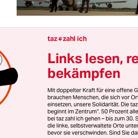
taz
zahl ich

u, Fortsetzung oder gar Verschärfung der
Links lesen, r
frontationspolitik mit Russland – vor dieser Alte
ht der kommende Nato-Gipfel am Freitag in Wars
bekämpfen
 Gastgeber rufen am lautstärksten nach einer V
tation, die noch über die bereits beim letztjähri
Mit doppelter Kraft für eine offene G
ereinbarten Maßnahmen hinausgehen sollen.
brauchen Menschen, die sich vor O
einsetzen, unsere Solidarität. Die ta
ten die Staats- und Regierungschefs der 28 Nato-
beginnt im Zentrum“. 50 Prozent a
n schnellen Eingreiftruppen von zunächst 5.000
bei taz zahl ich gehen – bis zum 30
die linke, selbstverwaltete Orte unte
tze“) beschlossen, die bei Annahme einer akuten
bevor sie verschwinden. Sind Sie da
land schnell in die osteuropäischen Mitgliedssta