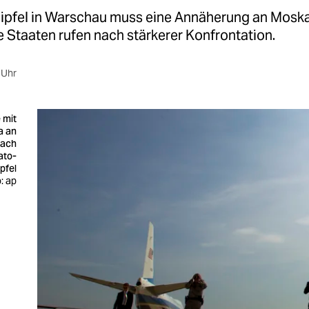
ipfel in Warschau muss eine Annäherung an Moskau
 Staaten rufen nach stärkerer Konfrontation.
 Uhr
 mit
a an
nach
ato-
pfel
: ap