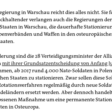
gierung in Warschau reicht dies alles nicht. Sie 
ckhaltender verlangen auch die Regierungen der
 Staaten in Warschau, die dauerhafte Stationieru
penverbänden und Waffen in den osteuropäische
taaten.
derung sind die 28 Verteidigungsminister der All
n
mit ihrer Grundsatzentscheidung von Anfang J
en, ab 2017 rund 4.000 Nato-Soldaten in Pole
chen Staaten zu stationieren. Zwar sollen diese S
Rotationsverfahren regelmäßig durch neue Solda
deländern ersetzt werden. Aber dennoch handelt 
lossenen Maßnahme um eine permanente Station
ten in Osteuropa.