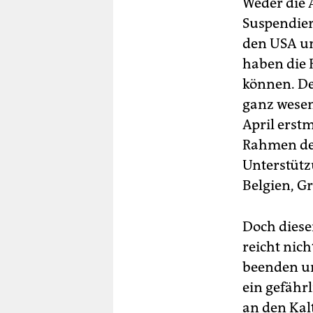
Weder die 
Suspendier
den USA un
haben die 
können. Des
ganz wesen
April erst
Rahmen des
Unterstütz
Belgien, G
Doch diese
reicht nic
beenden u
ein gefähr
an den Kal