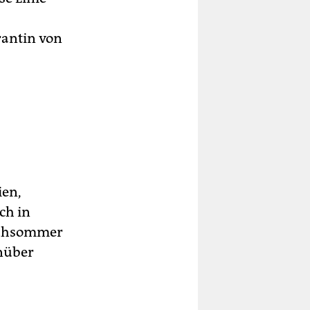
rantin von
ien,
ch in
Frühsommer
nüber