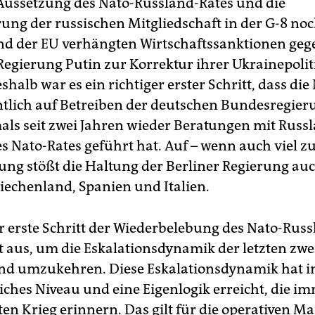
Aussetzung des Nato-Russland-Rates und die
ung der russischen Mitgliedschaft in der G-8 noc
d der EU verhängten Wirtschaftssanktionen ge
Regierung Putin zur Korrektur ihrer Ukrainepoli
halb war es ein richtiger erster Schritt, dass die
tlich auf Betreiben der deutschen Bundesregier
mals seit zwei Jahren wieder Beratungen mit Russ
 Nato-Rates geführt hat. Auf – wenn auch viel zu 
ung stößt die Haltung der Berliner Regierung auc
riechenland, Spanien und Italien.
r erste Schritt der Wiederbelebung des Nato-Rus
ht aus, um die Eskalationsdynamik der letzten zwe
nd umzukehren. Diese Eskalationsdynamik hat 
liches Niveau und eine Eigenlogik erreicht, die 
ten Krieg erinnern. Das gilt für die operativen