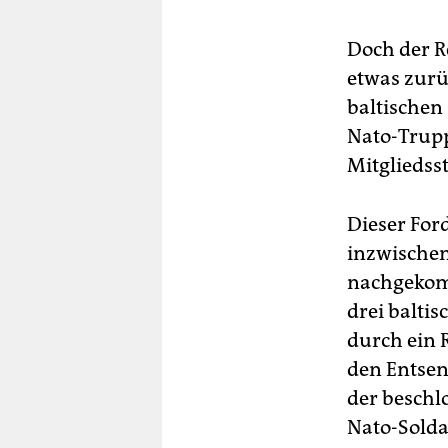
Doch der Re
etwas zurü
baltischen
Nato-Trup
Mitgliedss
Dieser For
inzwische
nachgekomm
drei baltis
durch ein 
den Entsen
der besch
Nato-Solda