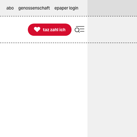
abo
genossenschaft
epaper login

taz zahl ich
taz zahl ich