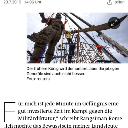
berlin
28.7.2015
14:06 Uhr
teilen
nord
wahrheit
verlag
verlag
veranstaltungen
Der frühere König wird demontiert, aber die jetzigen
shop
Generäle sind auch nicht besser.
Foto: reuters
fragen & hilfe
unterstützen
F
ür mich ist jede Minute im Gefängnis eine
abo
gut investierte Zeit im Kampf gegen die
genossenschaft
Militärdiktatur,“ schreibt Rangsiman Rome.
„Ich möchte das Bewusstsein meiner Landsleute