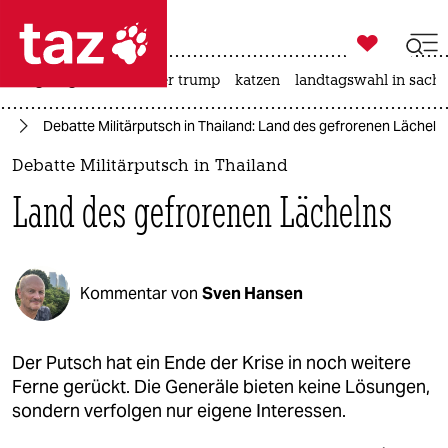

taz zahl ich
bergsteigen
usa unter trump
katzen
landtagswahl in sachs

taz zahl ich
te
Debatte Militärputsch in Thailand: Land des gefrorenen Lächeln
taz zahl ich
Debatte Militärputsch in Thailand
themen
Land des gefrorenen Lächelns
politik
öko
Kommentar von
Sven Hansen
gesellschaft
kultur
Der Putsch hat ein Ende der Krise in noch weitere
Ferne gerückt. Die Generäle bieten keine Lösungen,
sport
sondern verfolgen nur eigene Interessen.