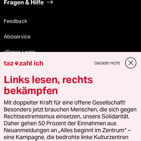
Fragen & Hilfe
Feedback
Aboservice
ePaper Login
taz
zahl ich
Gerade nicht

Downloads für Abonnierende
Links lesen, rechts
bekämpfen
© 2026 taz Verlags und Vertriebs GmbH
Alle Rechte vorbehalten. Bei rechtlichen Fragen oder für Genehmigungen
Mit doppelter Kraft für eine offene Gesellschaft!
wenden Sie sich bitte an
lizenzen@taz.de
Besonders jetzt brauchen Menschen, die sich gegen
Rechtsextremismus einsetzen, unsere Solidarität.
Daher gehen 50 Prozent der Einnahmen aus
Feedback
Redaktionsstatut
Kommune-Richtlinien
KI-
Neuanmeldungen an „Alles beginnt im Zentrum“ –
eine Kampagne, die bedrohte linke Kulturzentren