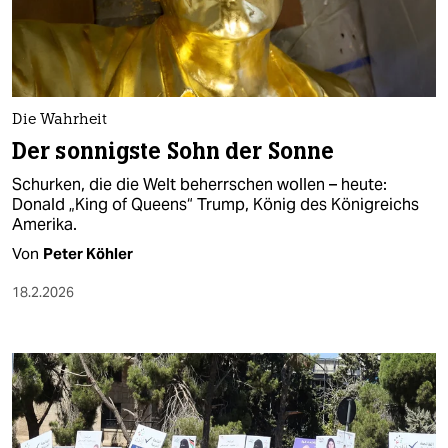
berlin
nord
wahrheit
Die Wahrheit
verlag
Der sonnigste Sohn der Sonne
verlag
Schurken, die die Welt beherrschen wollen – heute:
Donald „King of Queens“ Trump, König des Königreichs
veranstaltungen
Amerika.
shop
Von
Peter Köhler
fragen & hilfe
18.2.2026
unterstützen
abo
genossenschaft