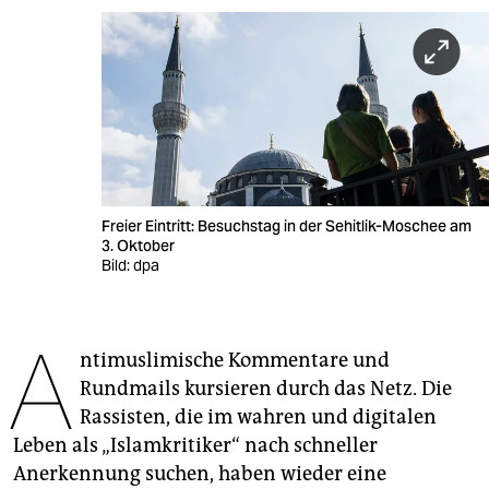
berlin
nord
wahrheit
verlag
verlag
Freier Eintritt: Besuchstag in der Sehitlik-Moschee am
veranstaltungen
3. Oktober
Bild: dpa
shop
fragen & hilfe
A
ntimuslimische Kommentare und
unterstützen
Rundmails kursieren durch das Netz. Die
abo
Rassisten, die im wahren und digitalen
Leben als „Islamkritiker“ nach schneller
genossenschaft
Anerkennung suchen, haben wieder eine