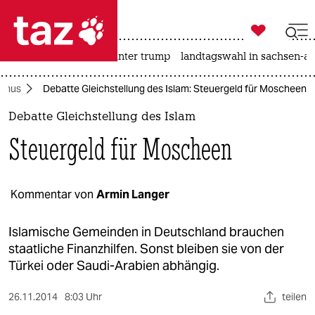

taz zahl ich
nahost-konflikt
usa unter trump
landtagswahl in sachsen-an

taz zahl ich
smus
Debatte Gleichstellung des Islam: Steuergeld für Moscheen
taz zahl ich
Debatte Gleichstellung des Islam
themen
Steuergeld für Moscheen
politik
öko
Kommentar von
Armin Langer
gesellschaft
Islamische Gemeinden in Deutschland brauchen
staatliche Finanzhilfen. Sonst bleiben sie von der
kultur
Türkei oder Saudi-Arabien abhängig.
sport
26.11.2014
8:03 Uhr
teilen