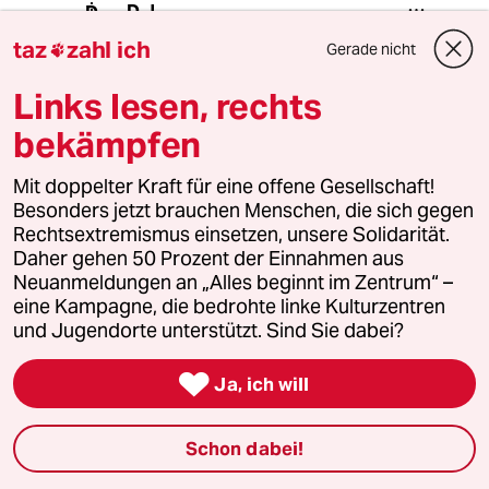
D.J.
D
28.11.2014
,
09:02 Uhr
taz
zahl ich
Gerade nicht

@vulkansturm:
Soweit ich sehe, verlangt nicht
Links lesen, rechts
einmal der Verf., reine Steuergelder
bekämpfen
zu verwenden, sondern die
Ausdehnung der staatl. erhobenen
Mit doppelter Kraft für eine offene Gesellschaft!
Kirchensteuer für Miglieder. Wobei
Besonders jetzt brauchen Menschen, die sich gegen
einige pseudolinke Neoklerikale
Rechtsextremismus einsetzen, unsere Solidarität.
selbst bei Ersterem begeistert wären.
Daher gehen 50 Prozent der Einnahmen aus
Neuanmeldungen an „Alles beginnt im Zentrum“ –
eine Kampagne, die bedrohte linke Kulturzentren
vulkansturm
V
und Jugendorte unterstützt. Sind Sie dabei?
27.11.2014
,
22:44 Uhr

Als schwuler Mann finde ich es schon als
Ja, ich will
unerträglich, dass die homofeindliche
katholische Kirche auch mit den Steuergeldern
Schon dabei!
von Homosexuellen subventioniert wird,
Warum sollten dann auch noch Steuergelder