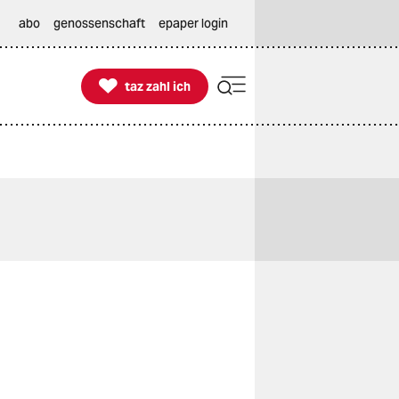
abo
genossenschaft
epaper login

taz zahl ich
taz zahl ich