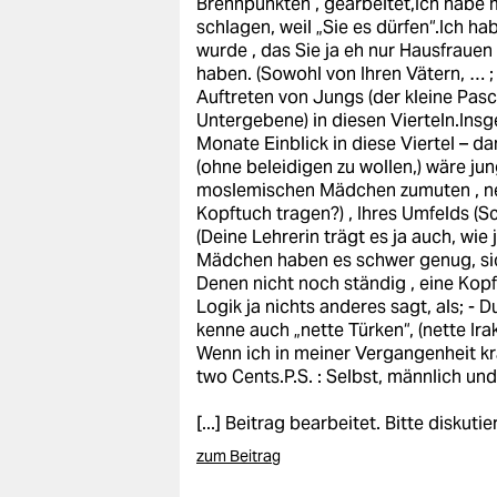
Brennpunkten , gearbeitet,Ich habe 
epaper login
schlagen, weil „Sie es dürfen“.Ich h
wurde , das Sie ja eh nur Hausfrau
haben. (Sowohl von Ihren Vätern, … ; 
Auftreten von Jungs (der kleine Pas
Untergebene) in diesen Vierteln.Ins
Monate Einblick in diese Viertel – d
(ohne beleidigen zu wollen,) wäre 
moslemischen Mädchen zumuten , neb
Kopftuch tragen?) , Ihres Umfelds (
(Deine Lehrerin trägt es ja auch, wi
Mädchen haben es schwer genug, sic
Denen nicht noch ständig , eine Kopft
Logik ja nichts anderes sagt, als; - D
kenne auch „nette Türken“, (nette Ira
Wenn ich in meiner Vergangenheit kr
two Cents.P.S. : Selbst, männlich und
[...] Beitrag bearbeitet. Bitte diskuti
zum Beitrag