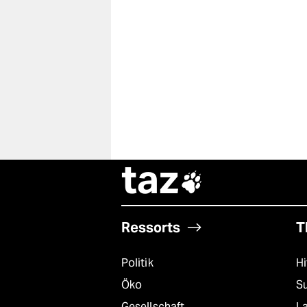
taz

Ressorts
T
Politik
Hi
Öko
S
Gesellschaft
L