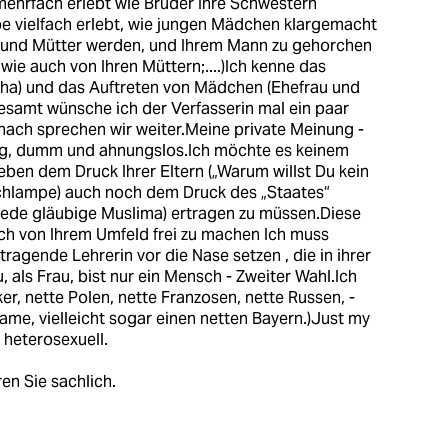
mehrfach erlebt wie Brüder Ihre Schwestern
abe vielfach erlebt, wie jungen Mädchen klargemacht
en und Mütter werden, und Ihrem Mann zu gehorchen
wie auch von Ihren Müttern;....)Ich kenne das
cha) und das Auftreten von Mädchen (Ehefrau und
gesamt wünsche ich der Verfasserin mal ein paar
anach sprechen wir weiter.Meine private Meinung -
jung, dumm und ahnungslos.Ich möchte es keinem
en dem Druck Ihrer Eltern („Warum willst Du kein
Schlampe) auch noch dem Druck des „Staates“
e jede gläubige Muslima) ertragen zu müssen.Diese
h von Ihrem Umfeld frei zu machen Ich muss
ragende Lehrerin vor die Nase setzen , die in ihrer
u, als Frau, bist nur ein Mensch - Zweiter Wahl.Ich
ker, nette Polen, nette Franzosen, nette Russen, -
ame, vielleicht sogar einen netten Bayern.)Just my
 heterosexuell.
eren Sie sachlich.