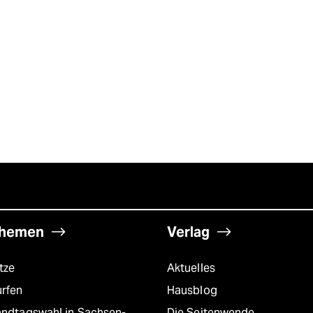
hemen
Verlag
tze
Aktuelles
urfen
Hausblog
andtagswahl in Sachsen-
Die Seitenwende