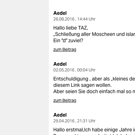
berlin
Aedel
nord
26.08.2016 , 14:44 Uhr
wahrheit
Hallo liebe TAZ,
„Schließung aller Moscheen und isla
verlag
Ein "d" zuviel?
zum Beitrag
verlag
Aedel
veranstaltungen
02.05.2016 , 00:04 Uhr
shop
Entschuldigung , aber als „kleines de
diesem Link sagen wollen.
fragen & hilfe
Aber seien Sie doch einfach mal so ne
unterstützen
zum Beitrag
abo
Aedel
29.04.2016 , 21:31 Uhr
genossenschaft
Hallo erstmal,Ich habe einige Jahre 