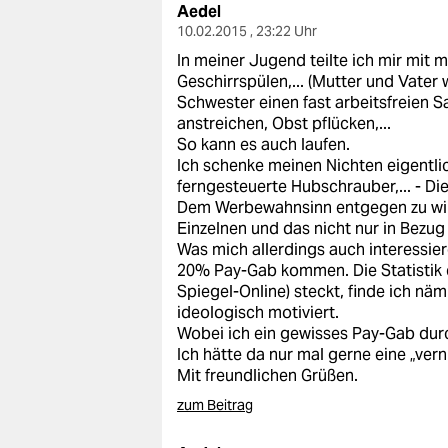
Aedel
10.02.2015 , 23:22 Uhr
In meiner Jugend teilte ich mir mit
Geschirrspülen,... (Mutter und Vater
Schwester einen fast arbeitsfreien 
anstreichen, Obst pflücken,...
So kann es auch laufen.
Ich schenke meinen Nichten eigentlic
ferngesteuerte Hubschrauber,... - D
Dem Werbewahnsinn entgegen zu wir
Einzelnen und das nicht nur in Bezug
Was mich allerdings auch interessier
20% Pay-Gab kommen. Die Statistik d
Spiegel-Online) steckt, finde ich nä
ideologisch motiviert.
Wobei ich ein gewisses Pay-Gab durc
Ich hätte da nur mal gerne eine „vernü
Mit freundlichen Grüßen.
zum Beitrag