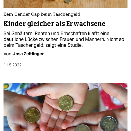
berlin
nord
Kein Gender Gap beim Taschengeld
Kinder gleicher als Erwachsene
wahrheit
Bei Gehältern, Renten und Erbschaften klafft eine
verlag
deutliche Lücke zwischen Frauen und Männern. Nicht so
beim Taschengeld, zeigt eine Studie.
verlag
Von
Josa Zeitlinger
veranstaltungen
11.5.2022
shop
fragen & hilfe
unterstützen
abo
genossenschaft