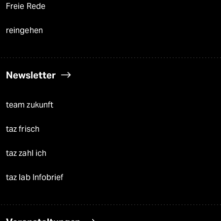
Freie Rede
reingehen
Newsletter
team zukunft
taz frisch
taz zahl ich
taz lab Infobrief