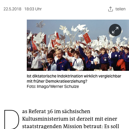
berlin
22.5.2018
18:03 Uhr
teilen
nord
wahrheit
verlag
verlag
veranstaltungen
shop
Ist diktatorische Indoktrination wirklich vergleichbar
mit früher Demokratieerziehung?
fragen & hilfe
Foto: Imago/Werner Schulze
unterstützen
D
abo
as Referat 36 im sächsischen
Kultusministerium ist derzeit mit einer
genossenschaft
staatstragenden Mission betraut: Es soll