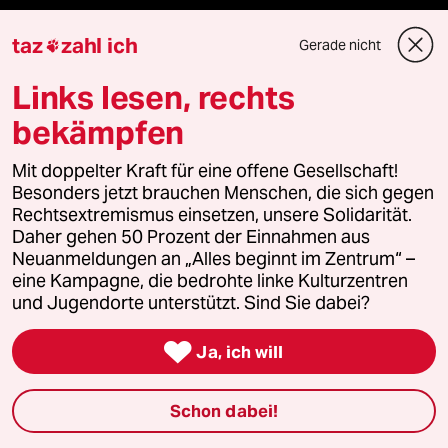
Aboservice
taz
zahl ich
Gerade nicht

ePaper Login
Links lesen, rechts
bekämpfen
Downloads für Abonnierende
Mit doppelter Kraft für eine offene Gesellschaft!
Besonders jetzt brauchen Menschen, die sich gegen
© 2026 taz Verlags und Vertriebs GmbH
Rechtsextremismus einsetzen, unsere Solidarität.
Alle Rechte vorbehalten. Bei rechtlichen Fragen oder für Genehmigungen
Daher gehen 50 Prozent der Einnahmen aus
wenden Sie sich bitte an
lizenzen@taz.de
Neuanmeldungen an „Alles beginnt im Zentrum“ –
eine Kampagne, die bedrohte linke Kulturzentren
und Jugendorte unterstützt. Sind Sie dabei?
Feedback
Redaktionsstatut
Kommune-Richtlinien
KI-

Ja, ich will
Leitlinie
Informant
Datenschutz
Impressum
AGB
Seitenwende
Einwilligungen widerrufen (Ads)
Schon dabei!