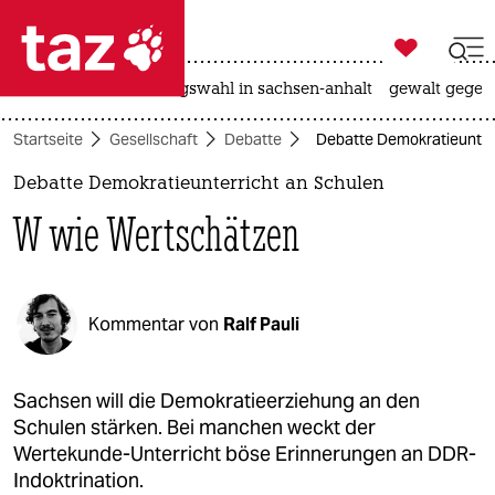

taz zahl ich
hitze
surfen
landtagswahl in sachsen-anhalt
gewalt gegen

taz zahl ich
Startseite
Gesellschaft
Debatte
Debatte Demokratieunter
taz zahl ich
Debatte Demokratieunterricht an Schulen
themen
W wie Wertschätzen
politik
öko
Kommentar von
Ralf Pauli
gesellschaft
kultur
Sachsen will die Demokratieerziehung an den
Schulen stärken. Bei manchen weckt der
sport
Wertekunde-Unterricht böse Erinnerungen an DDR-
Indoktrination.