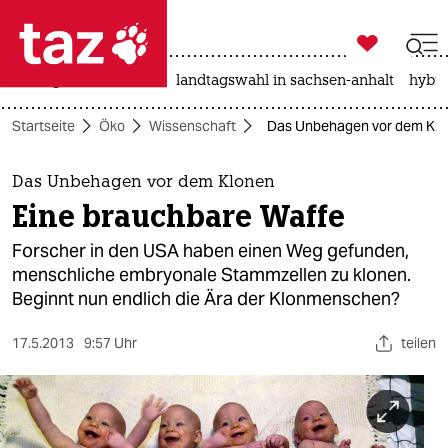

taz zahl ich
niedrigwasser
rente
landtagswahl in sachsen-anhalt
hybri

taz zahl ich
Startseite
Öko
Wissenschaft
Das Unbehagen vor dem Klon
taz zahl ich
themen
Das Unbehagen vor dem Klonen
Eine brauchbare Waffe
politik
Forscher in den USA haben einen Weg gefunden,
öko
menschliche embryonale Stammzellen zu klonen.
Beginnt nun endlich die Ära der Klonmenschen?
gesellschaft
17.5.2013
9:57 Uhr
teilen
kultur
sport