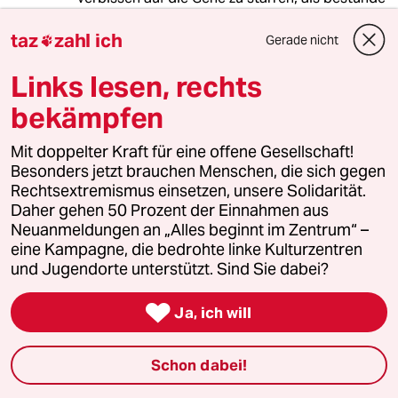
ein Mensch aus nichts anderem. Die
Entwicklung zum individuellen Menschen
taz
zahl ich
Gerade nicht

gelingt auch den meisten Mehrlingen sehr gut,
obwohl sie wissen, dass mindestens eine
Links lesen, rechts
genetische Kopie von ihnen herumläuft.
bekämpfen
Einen Klon meiner selbst könnte ich sehr gut
Mit doppelter Kraft für eine offene Gesellschaft!
als mein Kind sehen. Wäre es irgendwie ja
Besonders jetzt brauchen Menschen, die sich gegen
auch. Kopiert wären nur meine Gene. Alles
Rechtsextremismus einsetzen, unsere Solidarität.
andere wäre definitiv neu: Die Umstände, unter
Daher gehen 50 Prozent der Einnahmen aus
denen es aufwächst, die Menschen, die es
Neuanmeldungen an „Alles beginnt im Zentrum“ –
erziehen, die Umwelt, die Medien ... ich habe
eine Kampagne, die bedrohte linke Kulturzentren
nicht den geringsten Zweifel, dass die Existenz
und Jugendorte unterstützt. Sind Sie dabei?
als Klon lebenswert sein kann und sich in nichts
von der eines natürlich entstandenen

Menschen unterscheiden muss. Wir müssten
Ja, ich will
sie nur lassen.
Schon dabei!