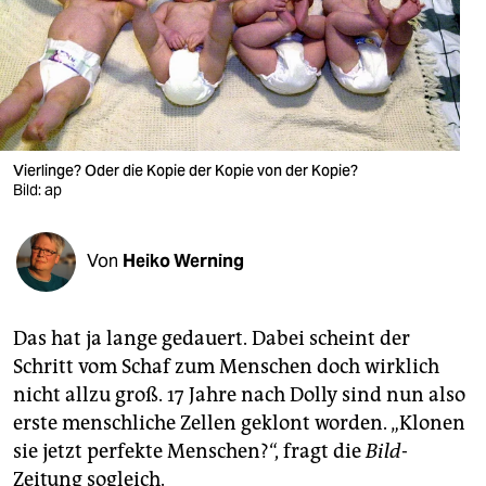
berlin
nord
wahrheit
verlag
Vierlinge? Oder die Kopie der Kopie von der Kopie?
Bild: ap
verlag
veranstaltungen
Von
Heiko Werning
shop
fragen & hilfe
Das hat ja lange gedauert. Dabei scheint der
unterstützen
Schritt vom Schaf zum Menschen doch wirklich
nicht allzu groß. 17 Jahre nach Dolly sind nun also
abo
erste menschliche Zellen geklont worden. „Klonen
genossenschaft
sie jetzt perfekte Menschen?“, fragt die
Bild
-
Zeitung sogleich.