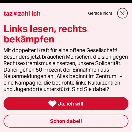
taz
zahl ich
Aktuelles
Gerade nicht

Links lesen, rechts
Hausblog
bekämpfen
Die Seitenwende
Mit doppelter Kraft für eine offene Gesellschaft!
Stellen
Besonders jetzt brauchen Menschen, die sich gegen
Rechtsextremismus einsetzen, unsere Solidarität.
Daher gehen 50 Prozent der Einnahmen aus
Presse
Neuanmeldungen an „Alles beginnt im Zentrum“ –
eine Kampagne, die bedrohte linke Kulturzentren
und Jugendorte unterstützt. Sind Sie dabei?
Unterstützen

Ja, ich will
abo
Schon dabei!
genossenschaft