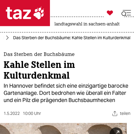

taz zahl ich
nahost-konflikt
rente
landtagswahl in sachsen-anhalt

taz zahl ich
el
Das Sterben der Buchsbäume: Kahle Stellen im Kulturdenkmal
taz zahl ich
themen
Das Sterben der Buchsbäume
Kahle Stellen im
politik
Kulturdenkmal
öko
In Hannover befindet sich eine einzigartige barocke
Gartenanlage. Dort bedrohen wie überall ein Falter
gesellschaft
und ein Pilz die prägenden Buchsbaum­hecken
kultur
1.5.2022
10:00 Uhr
teilen
sport