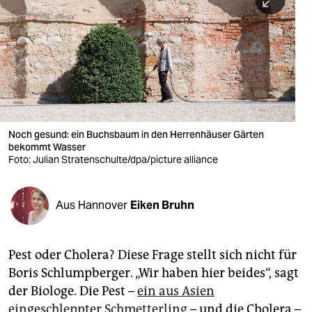
berlin
nord
wahrheit
verlag
verlag
Noch gesund: ein Buchsbaum in den Herrenhäuser Gärten
bekommt Wasser
veranstaltungen
Foto: Julian Stratenschulte/dpa/picture alliance
shop
fragen & hilfe
Aus Hannover
Eiken Bruhn
unterstützen
Pest oder Cholera? Diese Frage stellt sich nicht für
abo
Boris Schlumpberger. „Wir haben hier beides“, sagt
genossenschaft
der Biologe. Die Pest –
ein aus Asien
eingeschleppter Schmetterling
– und die Cholera –