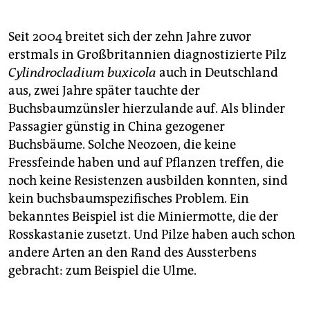
der Nordhalbkugel. In Europa sind nur zwei Arten
heimisch,
Buxus balearica
und
Buxus sempervirens.
Letzterer kommt in Deutschland wild vor. Aus den
Seit 2004 breitet sich der zehn Jahre zuvor
Arten
Buxus sempervirens
und dem ostasiatischen
erstmals in Großbritannien diagnostizierte Pilz
Buxus microphylla
sind zahlreiche Sorten gezüchtet
Cylindrocladium buxicola
auch in Deutschland
worden.
(eib)
aus, zwei Jahre später tauchte der
Buchsbaumzünsler hierzulande auf. Als blinder
Passagier günstig in China gezogener
Buchsbäume. Solche Neozoen, die keine
Fressfeinde haben und auf Pflanzen treffen, die
noch keine Resistenzen ausbilden konnten, sind
kein buchsbaumspezifisches Problem. Ein
bekanntes Beispiel ist die Miniermotte, die der
Rosskastanie zusetzt. Und Pilze haben auch schon
andere Arten an den Rand des Aussterbens
gebracht: zum Beispiel die Ulme.