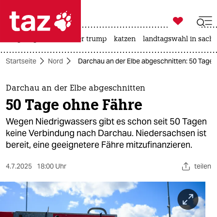

taz zahl ich
bergsteigen
usa unter trump
katzen
landtagswahl in sachs

taz zahl ich
Startseite
Nord
Darchau an der Elbe abgeschnitten: 50 Tage
taz zahl ich
themen
Darchau an der Elbe abgeschnitten
50 Tage ohne Fähre
politik
Wegen Niedrigwassers gibt es schon seit 50 Tagen
öko
keine Verbindung nach Darchau. Niedersachsen ist
bereit, eine geeignetere Fähre mitzufinanzieren.
gesellschaft
4.7.2025
18:00 Uhr
teilen
kultur
sport