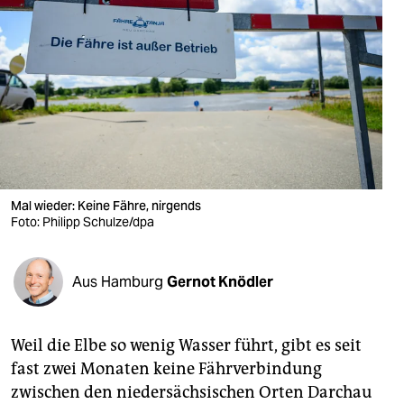
berlin
nord
wahrheit
verlag
verlag
veranstaltungen
Mal wieder: Keine Fähre, nirgends
Foto: Philipp Schulze/dpa
shop
fragen & hilfe
Aus Hamburg
Gernot Knödler
unterstützen
abo
Weil die Elbe so wenig Wasser führt, gibt es seit
fast zwei Monaten keine Fährverbindung
genossenschaft
zwischen den niedersächsischen Orten Darchau