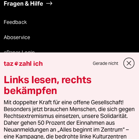
Fragen & Hilfe
Feedback
Aboservice
ePaper Login
taz
zahl ich
Gerade nicht

Downloads für Abonnierende
Links lesen, rechts
bekämpfen
© 2026 taz Verlags und Vertriebs GmbH
Alle Rechte vorbehalten. Bei rechtlichen Fragen oder für Genehmigungen
Mit doppelter Kraft für eine offene Gesellschaft!
wenden Sie sich bitte an
lizenzen@taz.de
Besonders jetzt brauchen Menschen, die sich gegen
Rechtsextremismus einsetzen, unsere Solidarität.
Daher gehen 50 Prozent der Einnahmen aus
Feedback
Redaktionsstatut
Kommune-Richtlinien
KI-
Neuanmeldungen an „Alles beginnt im Zentrum“ –
eine Kampagne, die bedrohte linke Kulturzentren