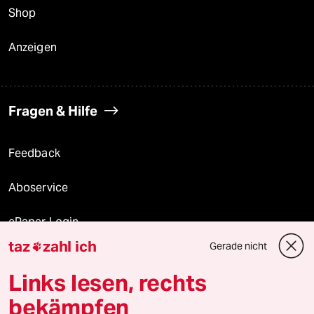
Shop
Anzeigen
Fragen & Hilfe
Feedback
Aboservice
ePaper Login
taz
zahl ich
Gerade nicht

Downloads für Abonnierende
Links lesen, rechts
bekämpfen