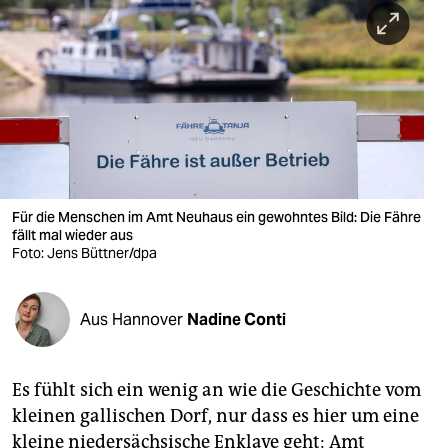
berlin
nord
wahrheit
verlag
verlag
veranstaltungen
Für die Menschen im Amt Neuhaus ein gewohntes Bild: Die Fähre
fällt mal wieder aus
shop
Foto: Jens Büttner/dpa
fragen & hilfe
Aus Hannover
Nadine Conti
unterstützen
abo
Es fühlt sich ein wenig an wie die Geschichte vom
genossenschaft
kleinen gallischen Dorf, nur dass es hier um eine
kleine niedersächsische Enklave geht: Amt