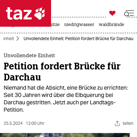

taz zahl ich
krieg in der ukraine
hitze
niedrigwasser
waldbrände

taz zahl ich
Einheit
Unvollendete Einheit: Petition fordert Brücke für Darchau
taz zahl ich
themen
Unvollendete Einheit
Petition fordert Brücke für
politik
Darchau
öko
Niemand hat die Absicht, eine Brücke zu errichten:
Seit 30 Jahren wird über die Elbquerung bei
gesellschaft
Darchau gestritten. Jetzt auch per Landtags-
Petition.
kultur
sport
25.5.2024
12:00 Uhr
teilen