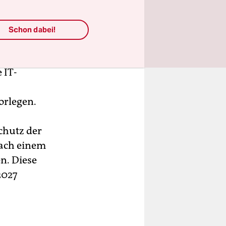
Schon dabei!
 werden
r den
 IT-
orlegen.
chutz der
ach einem
n. Diese
2027