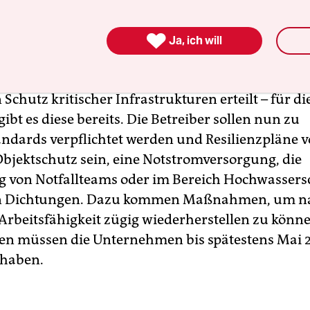
egierung verabschiedet.

Ja, ich will
setz wird eine EU-Richtlinie umgesetzt. Künftig
n deutschen Unternehmen erstmals Auflagen fü
Schutz kritischer Infrastrukturen erteilt – für die
gibt es diese bereits. Die Betreiber sollen nun zu
ndards verpflichtet werden und Resilienzpläne v
bjektschutz sein, eine Notstromversorgung, die
g von Notfallteams oder im Bereich Hochwassers
n Dichtungen. Dazu kommen Maßnahmen, um n
 Arbeitsfähigkeit zügig wiederherstellen zu könne
 müssen die Unternehmen bis spätestens Mai 
 haben.