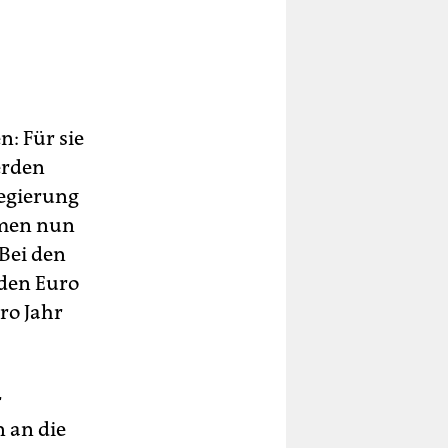
: Für sie
erden
Regierung
hmen nun
 Bei den
rden Euro
ro Jahr
r
n an die