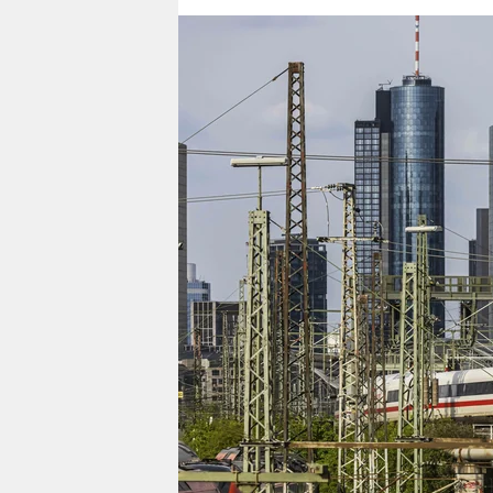
berlin
nord
wahrheit
verlag
verlag
veranstaltungen
shop
fragen & hilfe
unterstützen
abo
genossenschaft