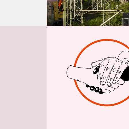
epaper login
Aus 
Gefahren 
oder Terro
Infrastruk
Energiever
Bundesinn
Gesetzentw
wurde der 