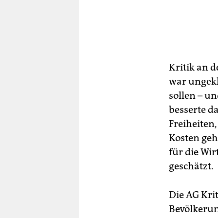
Kritik an 
war ungekl
sollen – u
besserte d
Freiheiten,
Kosten geh
für die Wi
geschätzt.
Die AG Krit
Bevölkerung