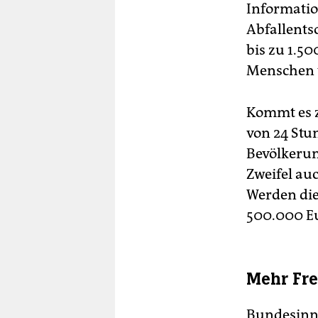
Informati
Abfallents
bis zu 1.5
Menschen v
Kommt es z
von 24 Stu
Bevölkerun
Zweifel a
Werden die
500.000 E
Mehr Fre
Bundesinne