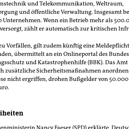
onstechnik und Telekommunikation, Weltraum,
orgung und öffentliche Verwaltung. Insgesamt bet
00 Unternehmen. Wenn ein Betrieb mehr als 500.
ersorgt, zählt er automatisch zur kritischen Infr
u Vorfällen, gilt zudem künftig eine Meldepflich
nden, übermittelt an ein Onlineportal des Bunde
gsschutz und Katastrophenhilfe (BBK). Das Amt 
uch zusätzliche Sicherheitsmaßnahmen anordnen
se nicht ergriffen, drohen Bußgelder von 50.000 
uro.
iheiten
nministerin Nancy Faeser (SPD) erklärte, Deuts