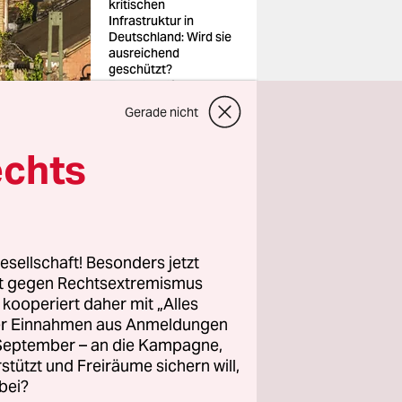
kritischen
Infrastruktur in
Deutschland: Wird sie
ausreichend
geschützt?
Foto: Arnulf
Hettrich/imago
Gerade nicht
echts
Sabotage-
esellschaft! Besonders jetzt
sche
rt gegen Rechtsextremismus
häuser,
z kooperiert daher mit „Alles
023 legte
ller Einnahmen aus Anmeldungen
. September – an die Kampagne,
rstützt und Freiräume sichern will,
her Kritik
bei?
im Kabinett