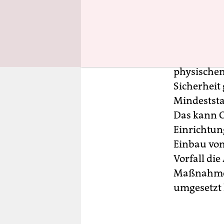
der Ampelr
Mit dem Ge
bestimmte
physischen 
Sicherheit 
Mindeststa
Das kann O
Einrichtun
Einbau vo
Vorfall die
Maßnahmen
umgesetzt