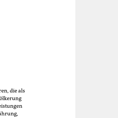
ren, die als
völkerung
eistungen
nährung,