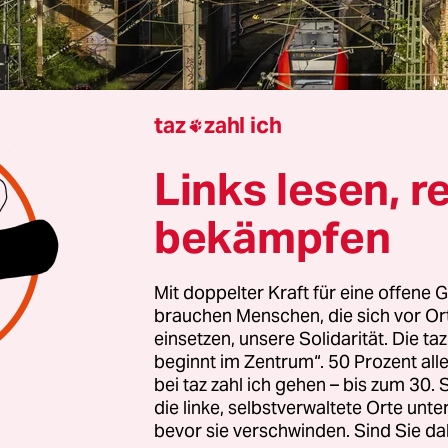
taz
zahl ich

Links lesen, r
Berlin
Konrad Litschko
bekämpfen
durch
Überschwemmungen wie im Ahrtal
, durch
Mit doppelter Kraft für eine offene G
rakte
: Schon länger gibt es ein Drängen, die kriti
brauchen Menschen, die sich vor O
tur in Deutschland besser zu schützen – Kranken
einsetzen, unsere Solidarität. Die ta
sorger oder die Verwaltung. Bereits im Sommer 2
beginnt im Zentrum“. 50 Prozent a
bei taz zahl ich gehen – bis zum 30
enministerin Nancy Faeser (SPD)
dafür einen
die linke, selbstverwaltete Orte unte
urf vor
, das Kritis-Dachgesetz. Nach teils deutlic
bevor sie verschwinden. Sind Sie da
Entwurf nachgebessert – und am Mittwoch nun 