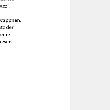
ter“.
 wappnen.
tz der
 eine
aeser.