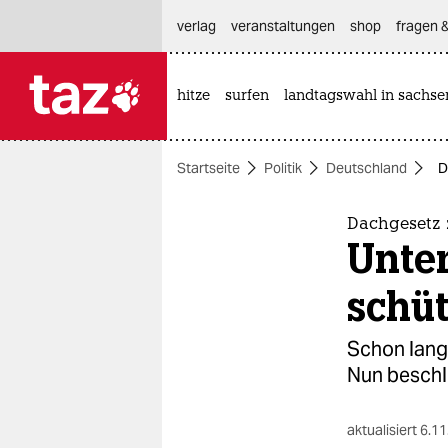
hautnavigation anspringen
hauptinhalt anspringen
footer anspringen
verlag
veranstaltungen
shop
fragen &
hitze
surfen
landtagswahl in sachse

taz zahl ich
taz zahl ich
Startseite
Politik
Deutschland
D
themen
politik
Dachgesetz z
Unter
öko
schü
gesellschaft
Schon lange
kultur
Nun beschli
sport
aktualisiert
6.11