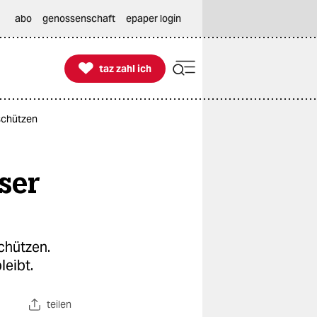
abo
genossenschaft
epaper login

taz zahl ich
taz zahl ich
 schützen
ser
schützen.
leibt.
teilen