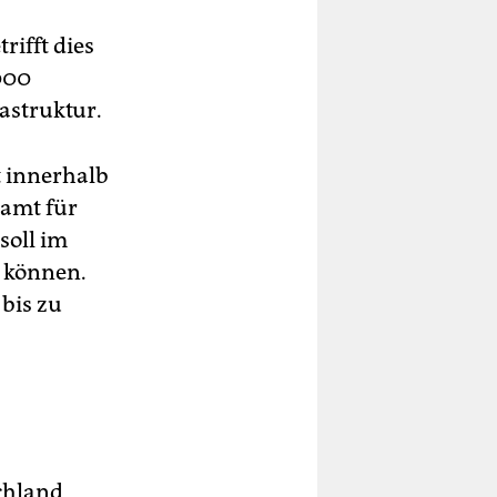
rifft dies
000
astruktur.
t innerhalb
samt für
soll im
 können.
bis zu
chland