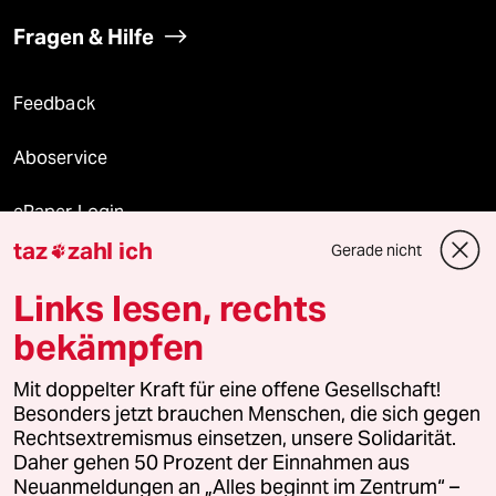
Fragen & Hilfe
Feedback
Aboservice
ePaper Login
taz
zahl ich
Gerade nicht

Downloads für Abonnierende
Links lesen, rechts
bekämpfen
© 2026 taz Verlags und Vertriebs GmbH
Alle Rechte vorbehalten. Bei rechtlichen Fragen oder für Genehmigungen
Mit doppelter Kraft für eine offene Gesellschaft!
wenden Sie sich bitte an
lizenzen@taz.de
Besonders jetzt brauchen Menschen, die sich gegen
Rechtsextremismus einsetzen, unsere Solidarität.
Daher gehen 50 Prozent der Einnahmen aus
Feedback
Redaktionsstatut
Kommune-Richtlinien
KI-
Neuanmeldungen an „Alles beginnt im Zentrum“ –