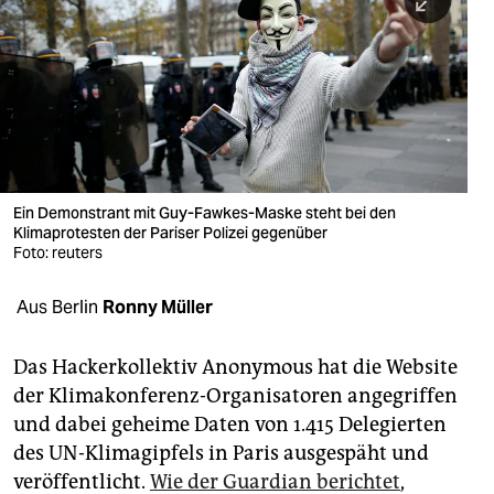
berlin
nord
wahrheit
verlag
verlag
Ein Demonstrant mit Guy-Fawkes-Maske steht bei den
Klimaprotesten der Pariser Polizei gegenüber
veranstaltungen
Foto: reuters
shop
Aus Berlin
Ronny Müller
fragen & hilfe
unterstützen
Das Hackerkollektiv Anonymous hat die Website
der Klimakonferenz-Organisatoren angegriffen
abo
und dabei geheime Daten von 1.415 Delegierten
des UN-Klimagipfels in Paris ausgespäht und
genossenschaft
veröffentlicht.
Wie der Guardian berichtet
,