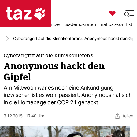

taz zahl ich
krieg in der ukraine
hitze
us-demokraten
nahost-konflikt

taz zahl ich
el
Cyberangriff auf die Klimakonferenz: Anonymous hackt den Gipf
taz zahl ich
themen
Cyberangriff auf die Klimakonferenz
Anonymous hackt den
politik
Gipfel
öko
Am Mittwoch war es noch eine Ankündigung,
inzwischen ist es wohl passiert. Anonymous hat sich
gesellschaft
in die Homepage der COP 21 gehackt.
kultur
3.12.2015
17:40 Uhr
teilen
sport